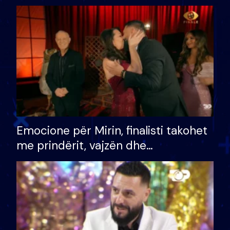
shtëpinë dhe humb mundësinë për
të fituar çmimin e madh
Emocione për Mirin, finalisti takohet
me prindërit, vajzën dhe
bashkëshorten: S’kemi ndonjë letër
divorci apo jo?