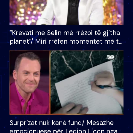
“Krevati me Selin më rrëzoi të gjitha
planet”/ Miri rrëfen momentet më të
bukura në shtëpinë e BB VIP: Do më
mungojë zilja e mëngjesit kur…
Surprizat nuk kanë fund/ Mesazhe
emocionuese për Ledion Liçon nga