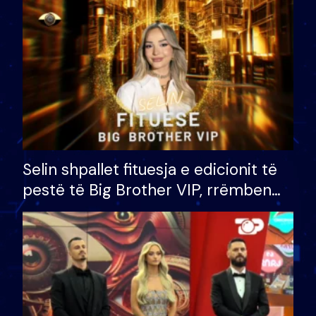
Selin shpallet fituesja e edicionit të
pestë të Big Brother VIP, rrëmben
çmimin e madh prej 100 mijë eurosh