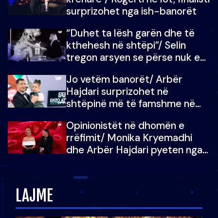
surprizohet nga ish-banorët
“Duhet ta lësh garën dhe të
kthehesh në shtëpi”/ Selin
tregon arsyen se përse nuk e
dëgjoi fjalën e së ëmës: Doja ta
Jo vetëm banorët/ Arbër
çoja luftën time deri në fund
Hajdari surprizohet në
shtëpinë më të famshme në
Shqipëri, opinionisti takohet me
Opinionistët në dhomën e
vajzën e tij
rrëfimit/ Monika Kryemadhi
dhe Arbër Hajdari pyeten nga
Ledion Liço: A do ta
zëvendësonit njëri-tjetrin?
LAJME