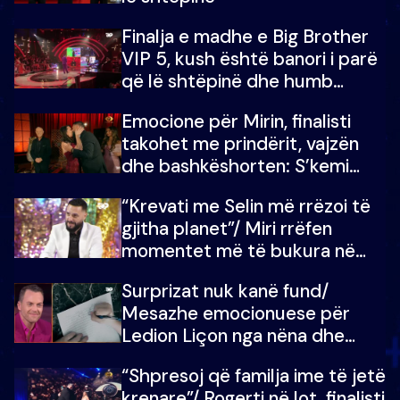
Finalja e madhe e Big Brother
VIP 5, kush është banori i parë
që lë shtëpinë dhe humb
mundësinë për të fituar
Emocione për Mirin, finalisti
çmimin e madh
takohet me prindërit, vajzën
dhe bashkëshorten: S’kemi
ndonjë letër divorci apo jo?
“Krevati me Selin më rrëzoi të
gjitha planet”/ Miri rrëfen
momentet më të bukura në
shtëpinë e BB VIP: Do më
Surprizat nuk kanë fund/
mungojë zilja e mëngjesit kur…
Mesazhe emocionuese për
Ledion Liçon nga nëna dhe
fëmijët e tij, moderatori nuk i
“Shpresoj që familja ime të jetë
mban dot lotët: Nuk meritoj…
krenare”/ Rogerti në lot, finalisti