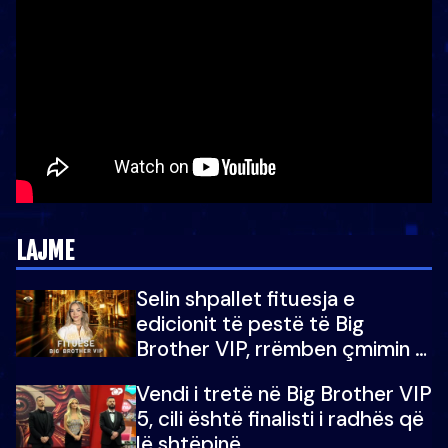
LAJME
Selin shpallet fituesja e
edicionit të pestë të Big
Brother VIP, rrëmben çmimin e
madh prej 100 mijë eurosh
Vendi i tretë në Big Brother VIP
5, cili është finalisti i radhës që
lë shtëpinë