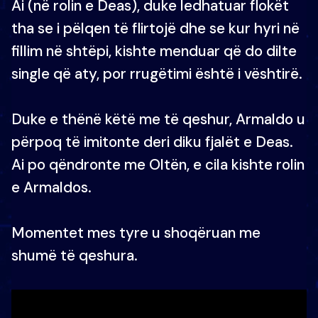
Ai (në rolin e Deas), duke ledhatuar flokët
tha se i pëlqen të flirtojë dhe se kur hyri në
fillim në shtëpi, kishte menduar që do dilte
single që aty, por rrugëtimi është i vështirë.
Duke e thënë këtë me të qeshur, Armaldo u
përpoq të imitonte deri diku fjalët e Deas.
Ai po qëndronte me Oltën, e cila kishte rolin
e Armaldos.
Momentet mes tyre u shoqëruan me
shumë të qeshura.