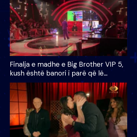
Finalja e madhe e Big Brother VIP 5,
kush është banori i parë që lë
shtëpinë dhe humb mundësinë për
të fituar çmimin e madh