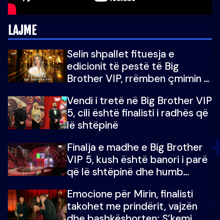
LAJME
Selin shpallet fituesja e
edicionit të pestë të Big
Brother VIP, rrëmben çmimin e
madh prej 100 mijë eurosh
Vendi i tretë në Big Brother VIP
5, cili është finalisti i radhës që
lë shtëpinë
Finalja e madhe e Big Brother
VIP 5, kush është banori i parë
që lë shtëpinë dhe humb
mundësinë për të fituar
Emocione për Mirin, finalisti
çmimin e madh
takohet me prindërit, vajzën
dhe bashkëshorten: S’kemi