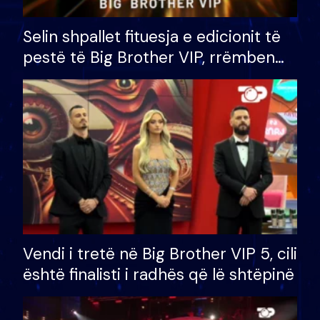
Selin shpallet fituesja e edicionit të
pestë të Big Brother VIP, rrëmben
çmimin e madh prej 100 mijë eurosh
Vendi i tretë në Big Brother VIP 5, cili
është finalisti i radhës që lë shtëpinë