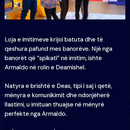
Loja e imitimeve krijoi batuta dhe të
qeshura pafund mes banorëve. Një nga
banorët që “spikati” në imitim, ishte
Armaldo në rolin e Deamishel.
Natyra e brishtë e Deas, tipi i saj i qetë,
mënyra e komunikimit dhe ndonjëherë
llastimi, u imituan thuajse në mënyrë
perfekte nga Armaldo.