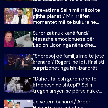
ndonjë letër divorci apo jo?
“Krevati me Selin më rrëzoi të
gjitha planet”/ Miri rrëfen
momentet më të bukura në
shtëpinë e BB VIP: Do më
Surprizat nuk kanë fund/
mungojë zilja e mëngjesit kur…
Mesazhe emocionuese për
Ledion Liçon nga nëna dhe
fëmijët e tij, moderatori nuk i
“Shpresoj që familja ime të jetë
mban dot lotët: Nuk meritoj…
krenare”/ Rogerti në lot, finalisti
surprizohet nga ish-banorët
“Duhet ta lësh garën dhe të
kthehesh në shtëpi”/ Selin
tregon arsyen se përse nuk e
dëgjoi fjalën e së ëmës: Doja ta
Jo vetëm banorët/ Arbër
çoja luftën time deri në fund
Hajdari surprizohet në