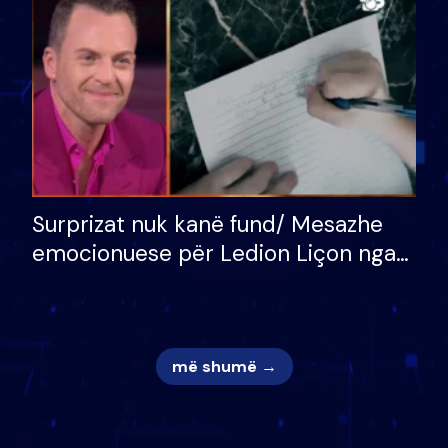
mungojë zilja e mëngjesit kur…
Surprizat nuk kanë fund/ Mesazhe
emocionuese për Ledion Liçon nga
nëna dhe fëmijët e tij, moderatori
nuk i mban dot lotët: Nuk meritoj…
më shumë →