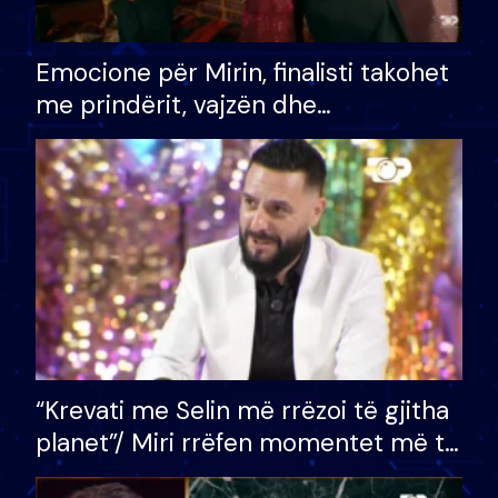
Emocione për Mirin, finalisti takohet
me prindërit, vajzën dhe
bashkëshorten: S’kemi ndonjë letër
divorci apo jo?
“Krevati me Selin më rrëzoi të gjitha
planet”/ Miri rrëfen momentet më të
bukura në shtëpinë e BB VIP: Do më