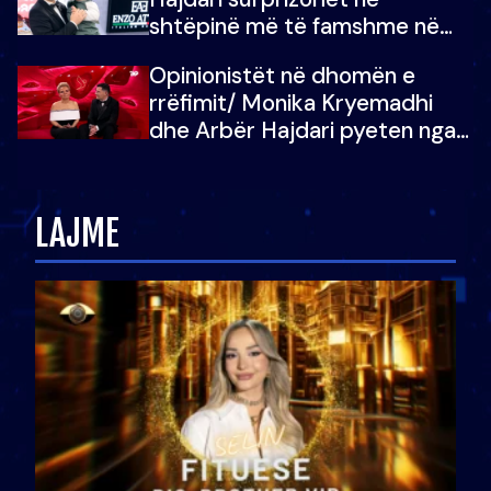
shtëpinë më të famshme në
Shqipëri, opinionisti takohet me
Opinionistët në dhomën e
vajzën e tij
rrëfimit/ Monika Kryemadhi
dhe Arbër Hajdari pyeten nga
Ledion Liço: A do ta
zëvendësonit njëri-tjetrin?
LAJME