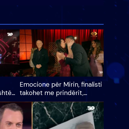
Emocione për Mirin, finalisti
shtë
takohet me prindërit,
tëpinë
vajzën dhe bashkëshorten:
 për
S’kemi ndonjë letër divorci
adh
apo jo?