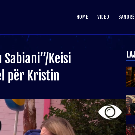
HOME
VIDEO
BANORË
LA
 Sabiani”/Keisi
 për Kristin