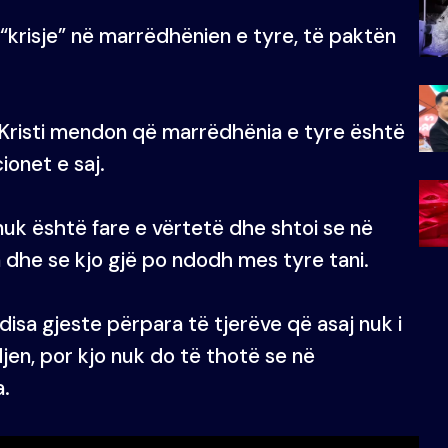
 “krisje” në marrëdhënien e tyre, të paktën
 Kristi mendon që marrëdhënia e tyre është
ionet e saj.
ë nuk është fare e vërtetë dhe shtoi se në
a dhe se kjo gjë po ndodh mes tyre tani.
disa gjeste përpara të tjerëve që asaj nuk i
en, por kjo nuk do të thotë se në
.