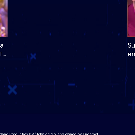
ha
Su
të
em
më
në
nu
rland Producties B.V./John de Mol and owned by Endemol