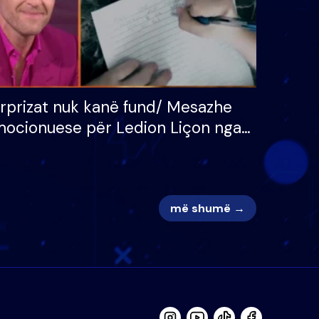
rprizat nuk kanë fund/ Mesazhe
ocionuese për Ledion Liçon nga
na dhe fëmijët e tij, moderatori
k i mban dot lotët: Nuk meritoj…
më shumë →