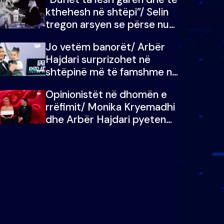
kthehesh në shtëpi”/ Selin
tregon arsyen se përse nuk
e dëgjoi fjalën e së ëmës:
Jo vetëm banorët/ Arbër
Doja ta çoja luftën time deri
Hajdari surprizohet në
në fund
shtëpinë më të famshme në
Shqipëri, opinionisti takohet
Opinionistët në dhomën e
me vajzën e tij
rrëfimit/ Monika Kryemadhi
dhe Arbër Hajdari pyeten
nga Ledion Liço: A do ta
zëvendësonit njëri-tjetrin?