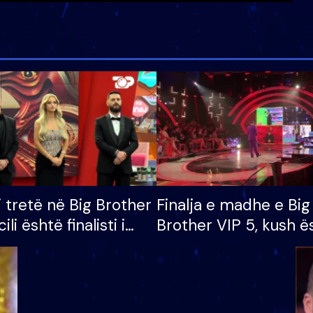
i tretë në Big Brother
Finalja e madhe e Big
cili është finalisti i
Brother VIP 5, kush ë
 që lë shtëpinë
banori i parë që lë sh
dhe humb mundësinë
të fituar çmimin e m