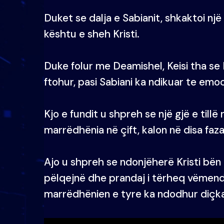
Duket se dalja e Sabianit, shkaktoi një
kështu e sheh Kristi.
Duke folur me Deamishel, Keisi tha se
ftohur, pasi Sabiani ka ndikuar te emoc
Kjo e fundit u shpreh se një gjë e till
marrëdhënia në çift, kalon në disa faz
Ajo u shpreh se ndonjëherë Kristi bën 
pëlqejnë dhe prandaj i tërheq vëmendj
marrëdhënien e tyre ka ndodhur diçka