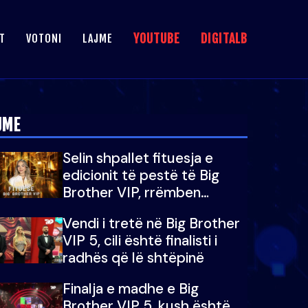
YOUTUBE
DIGITALB
T
VOTONI
LAJME
JME
Selin shpallet fituesja e
edicionit të pestë të Big
Brother VIP, rrëmben
çmimin e madh prej 100
Vendi i tretë në Big Brother
mijë eurosh
VIP 5, cili është finalisti i
radhës që lë shtëpinë
Finalja e madhe e Big
Brother VIP 5, kush është