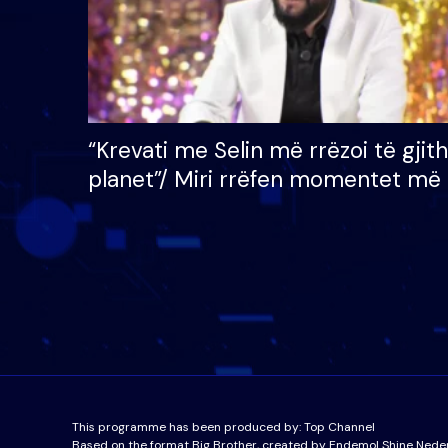
“Krevati me Selin më rrëzoi të gjit
planet”/ Miri rrëfen momentet më 
bukura në shtëpinë e BB VIP: Do 
mungojë zilja e mëngjesit kur…
This programme has been produced by:
Top Channel
Based on the format Big Brother, created by Endemol Shine Nede