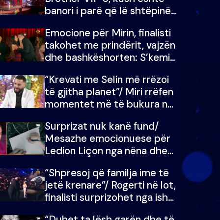
banori i parë që lë shtëpinë
dhe humb mundësinë për të
Emocione për Mirin, finalisti
fituar çmimin e madh
takohet me prindërit, vajzën
dhe bashkëshorten: S’kemi
ndonjë letër divorci apo jo?
“Krevati me Selin më rrëzoi
të gjitha planet”/ Miri rrëfen
momentet më të bukura në
shtëpinë e BB VIP: Do më
Surprizat nuk kanë fund/
mungojë zilja e mëngjesit
Mesazhe emocionuese për
kur…
Ledion Liçon nga nëna dhe
fëmijët e tij, moderatori nuk
“Shpresoj që familja ime të
i mban dot lotët: Nuk
jetë krenare”/ Rogerti në lot,
meritoj…
finalisti surprizohet nga ish-
banorët
“Duhet ta lësh garën dhe të