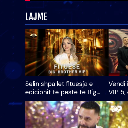
LAJME
Selin shpallet fituesja e
Vendi 
edicionit të pestë të Big
VIP 5, 
Brother VIP, rrëmben
radhës
çmimin e madh prej 100
mijë eurosh