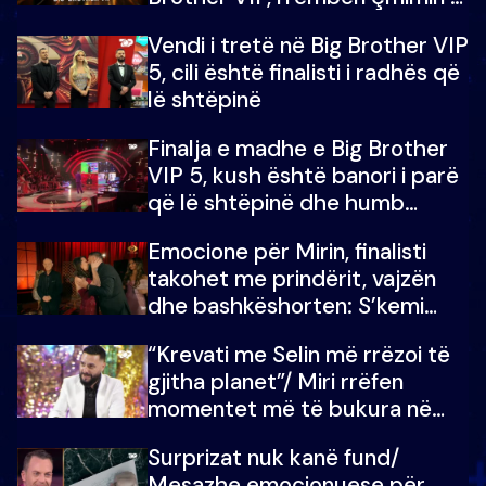
madh prej 100 mijë eurosh
Vendi i tretë në Big Brother VIP
5, cili është finalisti i radhës që
lë shtëpinë
Finalja e madhe e Big Brother
VIP 5, kush është banori i parë
që lë shtëpinë dhe humb
mundësinë për të fituar
Emocione për Mirin, finalisti
çmimin e madh
takohet me prindërit, vajzën
dhe bashkëshorten: S’kemi
ndonjë letër divorci apo jo?
“Krevati me Selin më rrëzoi të
gjitha planet”/ Miri rrëfen
momentet më të bukura në
shtëpinë e BB VIP: Do më
Surprizat nuk kanë fund/
mungojë zilja e mëngjesit kur…
Mesazhe emocionuese për