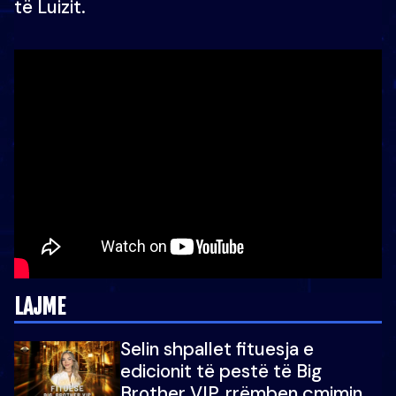
të Luizit.
LAJME
Selin shpallet fituesja e
edicionit të pestë të Big
Brother VIP, rrëmben çmimin e