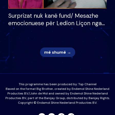
Surprizat nuk kanë fund/ Mesazhe
emocionuese për Ledion Liçon nga
nëna dhe fëmijët e tij, moderatori
nuk i mban dot lotët: Nuk meritoj…
më shumë →
This programme has been produced by:
Top Channel
Based on the format Big Brother, created by Endemol Shine Nederland
Producties B.V./John de Mol and owned by Endemol Shine Nederland
Producties BV., part of the Banijay Group, distributed by Banijay Rights.
Copyright © Endamol Shine Nederland Producties B.V.