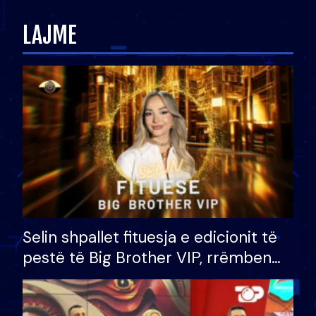
zëvendësonit njëri-tjetrin?
LAJME
Selin shpallet fituesja e edicionit të
pestë të Big Brother VIP, rrëmben
çmimin e madh prej 100 mijë eurosh