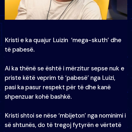
Kristi e ka quajur Luizin ‘mega-skuth’ dhe
të pabesë.
Ai ka thënë se është i mërzitur sepse nuk e
priste këtë veprim të ‘pabesë’ nga Luizi,
pasi ka pasur respekt për të dhe kanë
shpenzuar kohë bashkë.
Kristi shtoi se nëse ‘mbijeton’ nga nominimi i
së shtunës, do të tregoj fytyrën e vërtetë