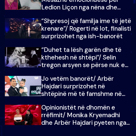
Ledion Liçon nga nëna dhe
fëmijët e tij, moderatori nuk i
“Shpresoj që familja ime të jetë
mban dot lotët: Nuk meritoj…
krenare”/ Rogerti në lot, finalisti
surprizohet nga ish-banorët
“Duhet ta lësh garën dhe të
kthehesh në shtëpi”/ Selin
tregon arsyen se përse nuk e
dëgjoi fjalën e së ëmës: Doja ta
Jo vetëm banorët/ Arbër
çoja luftën time deri në fund
Hajdari surprizohet në
shtëpinë më të famshme në
Shqipëri, opinionisti takohet me
Opinionistët në dhomën e
vajzën e tij
rrëfimit/ Monika Kryemadhi
dhe Arbër Hajdari pyeten nga
Ledion Liço: A do ta