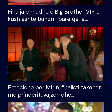
Finalja e madhe e Big Brother VIP 5,
kush është banori i parë që lë
shtëpinë dhe humb mundësinë për
të fituar çmimin e madh
Emocione për Mirin, finalisti takohet
me prindërit, vajzën dhe
bashkëshorten: S’kemi ndonjë letër
divorci apo jo?