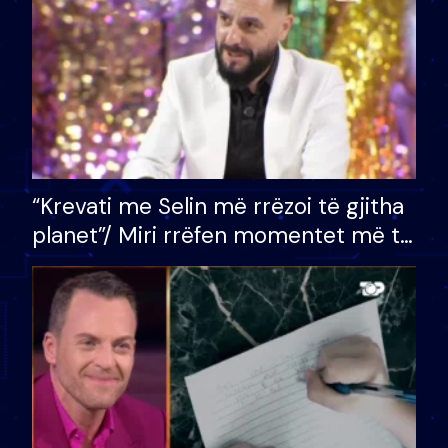
“Krevati me Selin më rrëzoi të gjitha
planet”/ Miri rrëfen momentet më të
bukura në shtëpinë e BB VIP: Do më
mungojë zilja e mëngjesit kur…