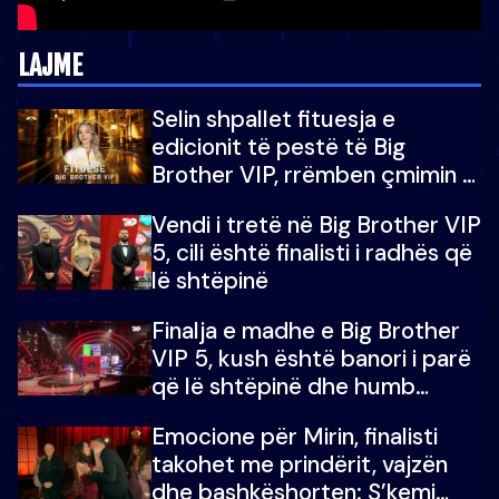
LAJME
Selin shpallet fituesja e
edicionit të pestë të Big
Brother VIP, rrëmben çmimin e
madh prej 100 mijë eurosh
Vendi i tretë në Big Brother VIP
5, cili është finalisti i radhës që
lë shtëpinë
Finalja e madhe e Big Brother
VIP 5, kush është banori i parë
që lë shtëpinë dhe humb
mundësinë për të fituar
Emocione për Mirin, finalisti
çmimin e madh
takohet me prindërit, vajzën
dhe bashkëshorten: S’kemi