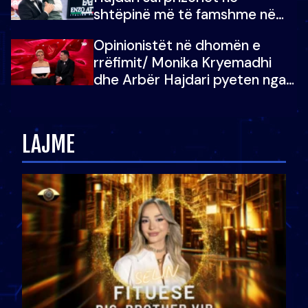
shtëpinë më të famshme në
Shqipëri, opinionisti takohet me
Opinionistët në dhomën e
vajzën e tij
rrëfimit/ Monika Kryemadhi
dhe Arbër Hajdari pyeten nga
Ledion Liço: A do ta
zëvendësonit njëri-tjetrin?
LAJME