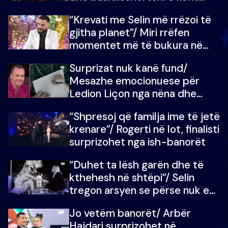
ndonjë letër divorci apo jo?
“Krevati me Selin më rrëzoi të
gjitha planet”/ Miri rrëfen
momentet më të bukura në
shtëpinë e BB VIP: Do më
Surprizat nuk kanë fund/
mungojë zilja e mëngjesit kur…
Mesazhe emocionuese për
Ledion Liçon nga nëna dhe
fëmijët e tij, moderatori nuk i
“Shpresoj që familja ime të jetë
mban dot lotët: Nuk meritoj…
krenare”/ Rogerti në lot, finalisti
surprizohet nga ish-banorët
“Duhet ta lësh garën dhe të
kthehesh në shtëpi”/ Selin
tregon arsyen se përse nuk e
dëgjoi fjalën e së ëmës: Doja ta
Jo vetëm banorët/ Arbër
çoja luftën time deri në fund
Hajdari surprizohet në