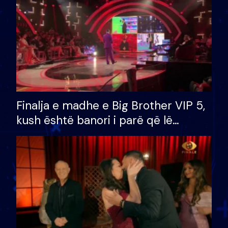
Finalja e madhe e Big Brother VIP 5,
kush është banori i parë që lë
shtëpinë dhe humb mundësinë për
të fituar çmimin e madh