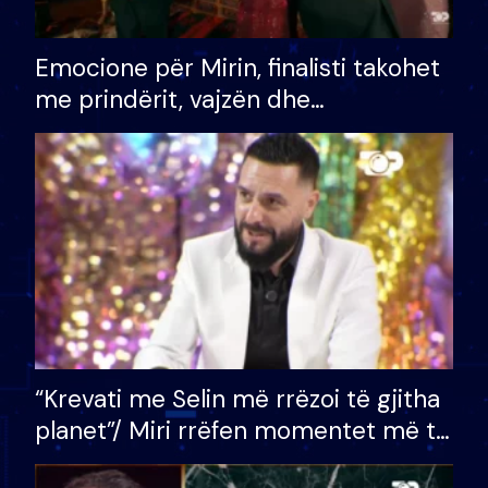
Emocione për Mirin, finalisti takohet
me prindërit, vajzën dhe
bashkëshorten: S’kemi ndonjë letër
divorci apo jo?
“Krevati me Selin më rrëzoi të gjitha
planet”/ Miri rrëfen momentet më të
bukura në shtëpinë e BB VIP: Do më