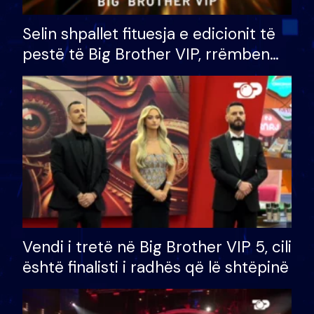
Selin shpallet fituesja e edicionit të
pestë të Big Brother VIP, rrëmben
çmimin e madh prej 100 mijë eurosh
Vendi i tretë në Big Brother VIP 5, cili
është finalisti i radhës që lë shtëpinë