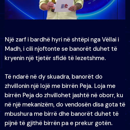
Një zarf i bardhë hyri në shtëpi nga Vëllai i
Madh, i cili njoftonte se banorët duhet të
kryenin një tjetër sfidë të lezetshme.
Të ndarë në dy skuadra, banorët do
zhvillonin një lojë me birrën Peja. Loja me
birrën Peja do zhvillohet jashtë në oborr, ku
në një mekanizëm, do vendosën disa gota të
mbushura me birrë dhe banorët duhet të
pijnë të gjithë birrën pa e prekur gotën.