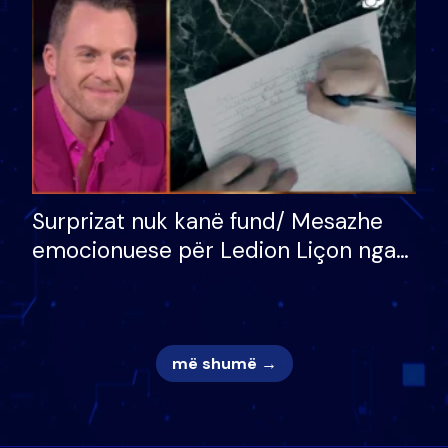
mungojë zilja e mëngjesit kur…
Surprizat nuk kanë fund/ Mesazhe
emocionuese për Ledion Liçon nga
nëna dhe fëmijët e tij, moderatori
nuk i mban dot lotët: Nuk meritoj…
më shumë →