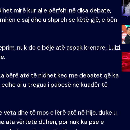
dihet mirë kur ai e përfshi në disa debate,
ë mirën e saj dhe u shpreh se këtë gjë, e bën
veprim, nuk do e bëjë atë aspak krenare. Luizi
je.
e ka bërë atë të nidhet keq me debatet që ka
 edhe ai u tregua i pabesë në kuadër të
 e veta dhe të mos e lërë atë në hije, duke u
t se ata vërtetë duhen, por nuk ka pse e