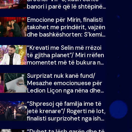
banori i parë që lë shtëpinë
dhe humb mundësinë për të
Emocione për Mirin, finalisti
fituar çmimin e madh
takohet me prindërit, vajzën
dhe bashkëshorten: S’kemi
ndonjë letër divorci apo jo?
“Krevati me Selin më rrëzoi
të gjitha planet”/ Miri rrëfen
momentet më të bukura në
shtëpinë e BB VIP: Do më
Surprizat nuk kanë fund/
mungojë zilja e mëngjesit
Mesazhe emocionuese për
kur…
Ledion Liçon nga nëna dhe
fëmijët e tij, moderatori nuk
“Shpresoj që familja ime të
i mban dot lotët: Nuk
jetë krenare”/ Rogerti në lot,
meritoj…
finalisti surprizohet nga ish-
banorët
“Duhet ta lësh garën dhe të