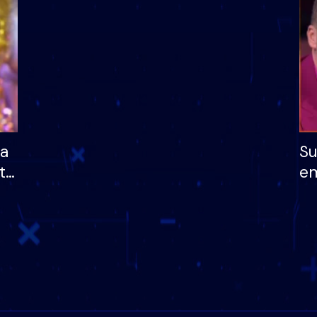
të fituar çmimin e m
ha
Su
të
em
më
në
nu