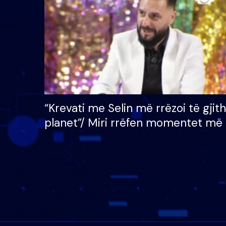
mijë eurosh
“Krevati me Selin më rrëzoi të gjit
planet”/ Miri rrëfen momentet më 
bukura në shtëpinë e BB VIP: Do 
mungojë zilja e mëngjesit kur…