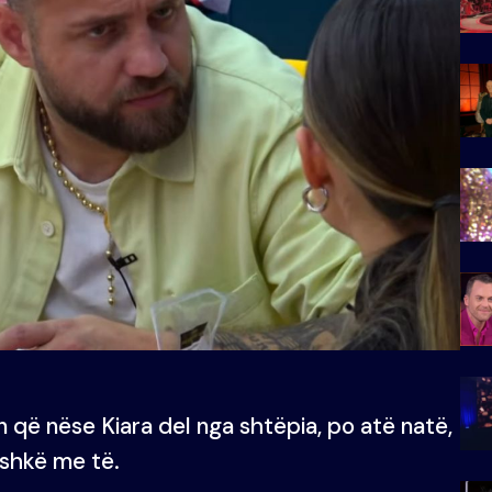
n që nëse Kiara del nga shtëpia, po atë natë,
ashkë me të.