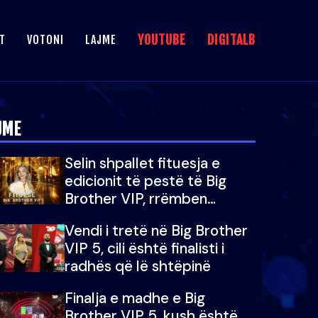
YOUTUBE
DIGITALB
T
VOTONI
LAJME
JME
Selin shpallet fituesja e
edicionit të pestë të Big
Brother VIP, rrëmben
çmimin e madh prej 100
Vendi i tretë në Big Brother
mijë eurosh
VIP 5, cili është finalisti i
radhës që lë shtëpinë
Finalja e madhe e Big
Brother VIP 5, kush është