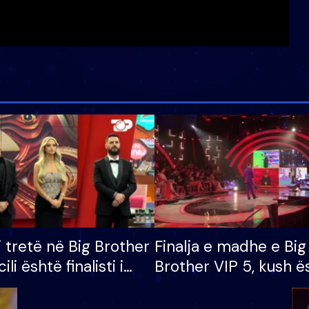
i tretë në Big Brother
Finalja e madhe e Big
cili është finalisti i
Brother VIP 5, kush ë
 që lë shtëpinë
banori i parë që lë sh
dhe humb mundësinë