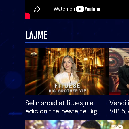
LAJME
Selin shpallet fituesja e
Vendi 
edicionit të pestë të Big
VIP 5, 
Brother VIP, rrëmben
radhës
çmimin e madh prej 100