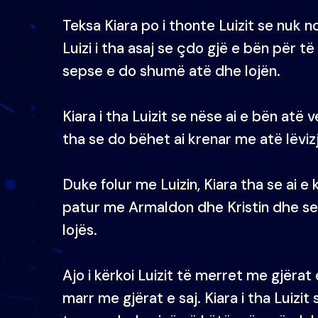
Teksa Kiara po i thonte Luizit se nuk n
Luizi i tha asaj se çdo gjë e bën për t
sepse e do shumë atë dhe lojën.
Kiara i tha Luizit se nëse ai e bën atë 
tha se do bëhet ai krenar me atë lëviz
Duke folur me Luizin, Kiara tha se ai 
patur me Armaldon dhe Kristin dhe se
lojës.
Ajo i kërkoi Luizit të merret me gjërat
marr me gjërat e saj. Kiara i tha Luizi