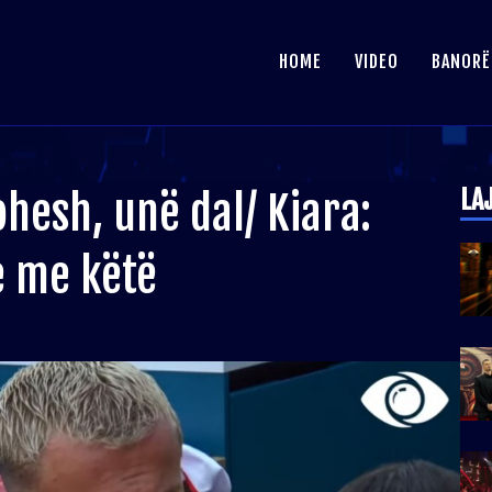
HOME
VIDEO
BANORË
LA
nohesh, unë dal/ Kiara:
e me këtë