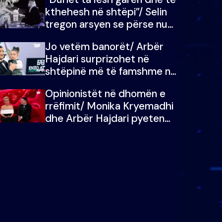
kthehesh në shtëpi”/ Selin
tregon arsyen se përse nuk
e dëgjoi fjalën e së ëmës:
Jo vetëm banorët/ Arbër
Doja ta çoja luftën time deri
Hajdari surprizohet në
në fund
shtëpinë më të famshme në
Shqipëri, opinionisti takohet
Opinionistët në dhomën e
me vajzën e tij
rrëfimit/ Monika Kryemadhi
dhe Arbër Hajdari pyeten
nga Ledion Liço: A do ta
zëvendësonit njëri-tjetrin?