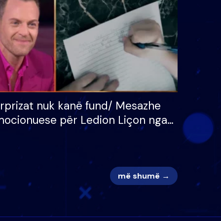
adh
apo jo?
rprizat nuk kanë fund/ Mesazhe
ocionuese për Ledion Liçon nga
na dhe fëmijët e tij, moderatori
k i mban dot lotët: Nuk meritoj…
më shumë →