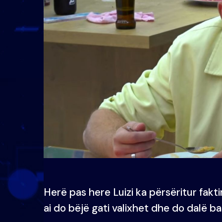
Herë pas here Luizi ka përsëritur fakti
ai do bëjë gati valixhet dhe do dalë b