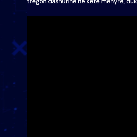
tregon dashurinë në këtë mënyrë, duk