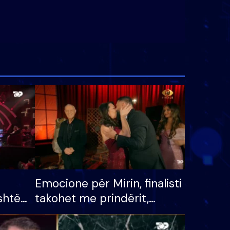
Emocione për Mirin, finalisti
shtë
takohet me prindërit,
tëpinë
vajzën dhe bashkëshorten:
 për
S’kemi ndonjë letër divorci