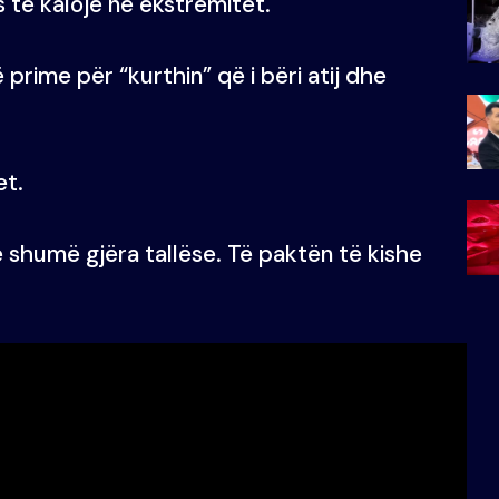
s të kalojë në ekstremitet.
 prime për “kurthin” që i bëri atij dhe
et.
he shumë gjëra tallëse. Të paktën të kishe