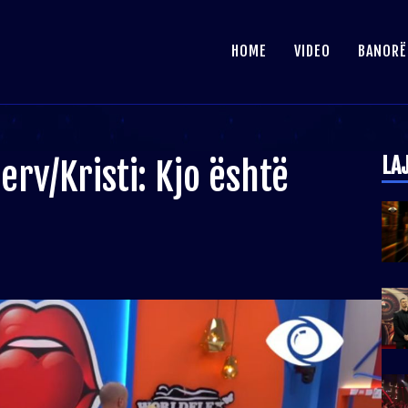
HOME
VIDEO
BANORË
LA
erv/Kristi: Kjo është