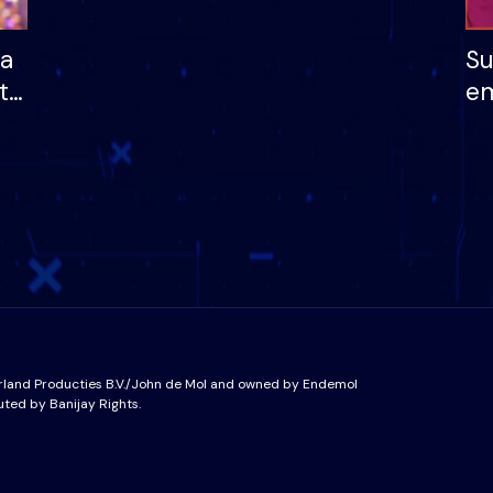
ha
Su
të
em
më
në
nu
rland Producties B.V./John de Mol and owned by Endemol
uted by Banijay Rights.