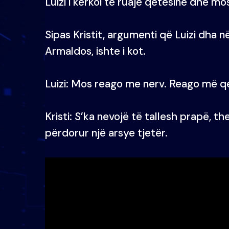
Luizi i kërkoi të ruajë qetësinë dhe mo
Sipas Kristit, argumenti që Luizi dha në
Armaldos, ishte i kot.
Luizi: Mos reago me nerv. Reago më q
Kristi: S’ka nevojë të tallesh prapë, t
përdorur një arsye tjetër.