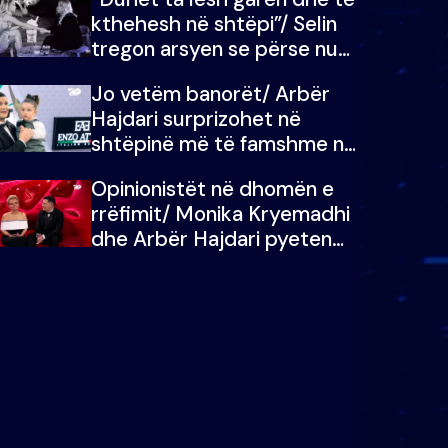
kthehesh në shtëpi”/ Selin
tregon arsyen se përse nuk
e dëgjoi fjalën e së ëmës:
Jo vetëm banorët/ Arbër
Doja ta çoja luftën time deri
Hajdari surprizohet në
në fund
shtëpinë më të famshme në
Shqipëri, opinionisti takohet
Opinionistët në dhomën e
me vajzën e tij
rrëfimit/ Monika Kryemadhi
dhe Arbër Hajdari pyeten
nga Ledion Liço: A do ta
zëvendësonit njëri-tjetrin?