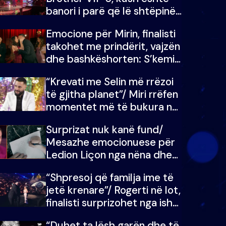
banori i parë që lë shtëpinë
dhe humb mundësinë për të
Emocione për Mirin, finalisti
fituar çmimin e madh
takohet me prindërit, vajzën
dhe bashkëshorten: S’kemi
ndonjë letër divorci apo jo?
“Krevati me Selin më rrëzoi
të gjitha planet”/ Miri rrëfen
momentet më të bukura në
shtëpinë e BB VIP: Do më
Surprizat nuk kanë fund/
mungojë zilja e mëngjesit
Mesazhe emocionuese për
kur…
Ledion Liçon nga nëna dhe
fëmijët e tij, moderatori nuk
“Shpresoj që familja ime të
i mban dot lotët: Nuk
jetë krenare”/ Rogerti në lot,
meritoj…
finalisti surprizohet nga ish-
banorët
“Duhet ta lësh garën dhe të