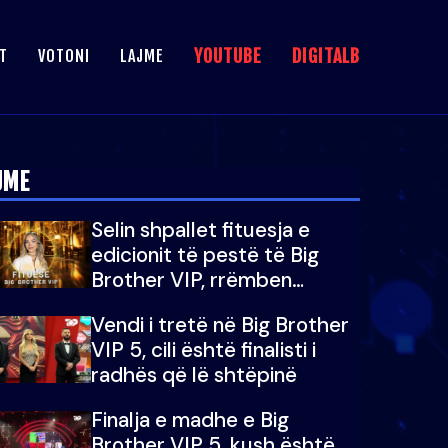
YOUTUBE
DIGITALB
T
VOTONI
LAJME
JME
Selin shpallet fituesja e
edicionit të pestë të Big
Brother VIP, rrëmben
çmimin e madh prej 100
Vendi i tretë në Big Brother
mijë eurosh
VIP 5, cili është finalisti i
radhës që lë shtëpinë
Finalja e madhe e Big
Brother VIP 5, kush është