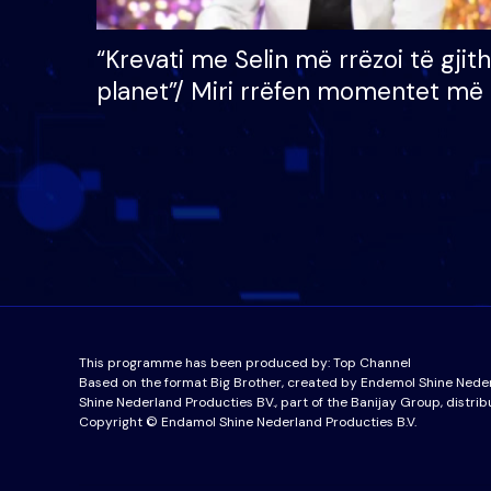
“Krevati me Selin më rrëzoi të gjit
planet”/ Miri rrëfen momentet më 
bukura në shtëpinë e BB VIP: Do 
mungojë zilja e mëngjesit kur…
This programme has been produced by:
Top Channel
Based on the format Big Brother, created by Endemol Shine Nede
Shine Nederland Producties BV., part of the Banijay Group, distrib
Copyright © Endamol Shine Nederland Producties B.V.