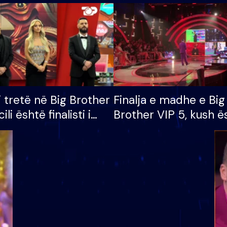
i tretë në Big Brother
Finalja e madhe e Big
cili është finalisti i
Brother VIP 5, kush ë
 që lë shtëpinë
banori i parë që lë sh
dhe humb mundësinë
të fituar çmimin e m