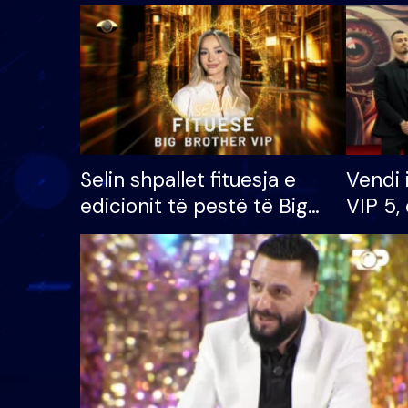
Selin shpallet fituesja e
Vendi 
edicionit të pestë të Big
VIP 5, 
Brother VIP, rrëmben
radhës
çmimin e madh prej 100
mijë eurosh