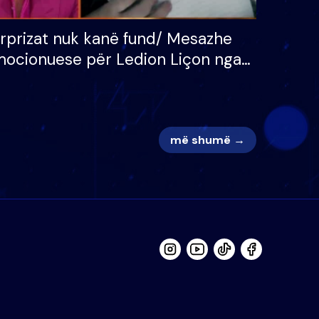
rprizat nuk kanë fund/ Mesazhe
ocionuese për Ledion Liçon nga
na dhe fëmijët e tij, moderatori
k i mban dot lotët: Nuk meritoj…
më shumë →