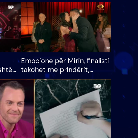
Emocione për Mirin, finalisti
shtë
takohet me prindërit,
tëpinë
vajzën dhe bashkëshorten:
 për
S’kemi ndonjë letër divorci
adh
apo jo?