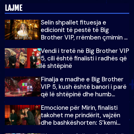
LAJME
Selin shpallet fituesja e
edicionit të pestë të Big
Brother VIP, rrëmben çmimin e
madh prej 100 mijë eurosh
Vendi i tretë në Big Brother VIP
5, cili është finalisti i radhës që
lë shtëpinë
Finalja e madhe e Big Brother
VIP 5, kush është banori i parë
që lë shtëpinë dhe humb
mundësinë për të fituar
Emocione për Mirin, finalisti
çmimin e madh
takohet me prindërit, vajzën
dhe bashkëshorten: S’kemi
ndonjë letër divorci apo jo?