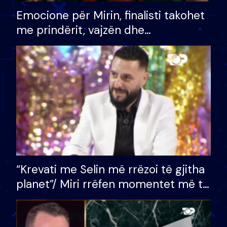
Emocione për Mirin, finalisti takohet
me prindërit, vajzën dhe
bashkëshorten: S’kemi ndonjë letër
divorci apo jo?
“Krevati me Selin më rrëzoi të gjitha
planet”/ Miri rrëfen momentet më të
bukura në shtëpinë e BB VIP: Do më
mungojë zilja e mëngjesit kur…