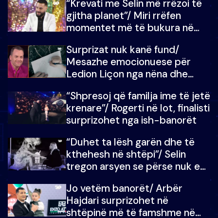
“Krevati me Selin më rrëzoi të
gjitha planet”/ Miri rrëfen
momentet më të bukura në
shtëpinë e BB VIP: Do më
Surprizat nuk kanë fund/
mungojë zilja e mëngjesit kur…
Mesazhe emocionuese për
Ledion Liçon nga nëna dhe
fëmijët e tij, moderatori nuk i
“Shpresoj që familja ime të jetë
mban dot lotët: Nuk meritoj…
krenare”/ Rogerti në lot, finalisti
surprizohet nga ish-banorët
“Duhet ta lësh garën dhe të
kthehesh në shtëpi”/ Selin
tregon arsyen se përse nuk e
dëgjoi fjalën e së ëmës: Doja ta
Jo vetëm banorët/ Arbër
çoja luftën time deri në fund
Hajdari surprizohet në
shtëpinë më të famshme në