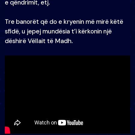
e qëndrimit, etj.
Tre banorët që do e kryenin më mirë këtë
sfidë, u jepej mundësia t’i kërkonin një
dëshirë Vëllait të Madh.