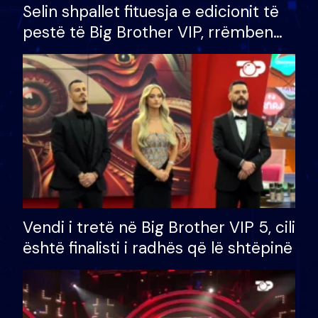
Selin shpallet fituesja e edicionit të
pestë të Big Brother VIP, rrëmben
çmimin e madh prej 100 mijë eurosh
Vendi i tretë në Big Brother VIP 5, cili
është finalisti i radhës që lë shtëpinë