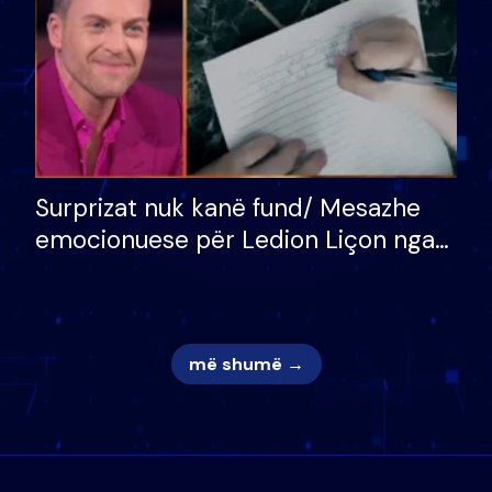
Surprizat nuk kanë fund/ Mesazhe
emocionuese për Ledion Liçon nga
nëna dhe fëmijët e tij, moderatori
nuk i mban dot lotët: Nuk meritoj…
më shumë →