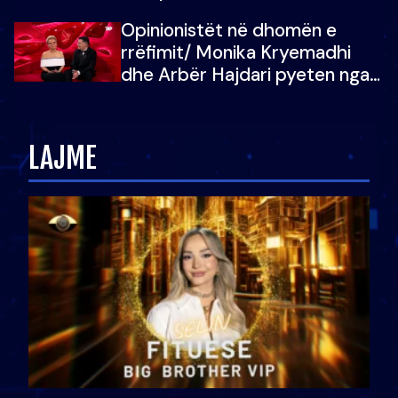
Shqipëri, opinionisti takohet me
Opinionistët në dhomën e
vajzën e tij
rrëfimit/ Monika Kryemadhi
dhe Arbër Hajdari pyeten nga
Ledion Liço: A do ta
zëvendësonit njëri-tjetrin?
LAJME