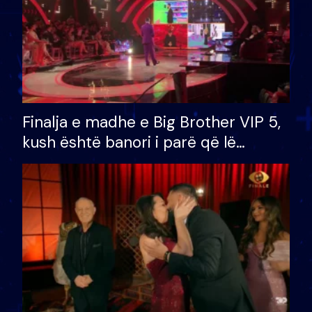
Finalja e madhe e Big Brother VIP 5,
kush është banori i parë që lë
shtëpinë dhe humb mundësinë për
të fituar çmimin e madh