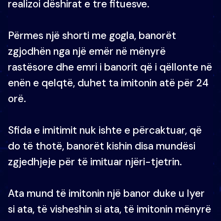
realizoi dëshirat e tre fituesve.
Përmes një shorti me gogla, banorët
zgjodhën nga një emër në mënyrë
rastësore dhe emri i banorit që i qëllonte në
enën e qelqtë, duhet ta imitonin atë për 24
orë.
Sfida e imitimit nuk ishte e përcaktuar, që
do të thotë, banorët kishin disa mundësi
zgjedhjeje për të imituar njëri-tjetrin.
Ata mund të imitonin një banor duke u lyer
si ata, të visheshin si ata, të imitonin mënyrë