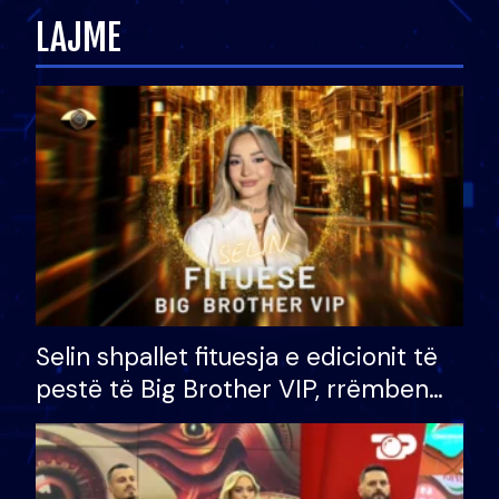
LAJME
Selin shpallet fituesja e edicionit të
pestë të Big Brother VIP, rrëmben
çmimin e madh prej 100 mijë eurosh