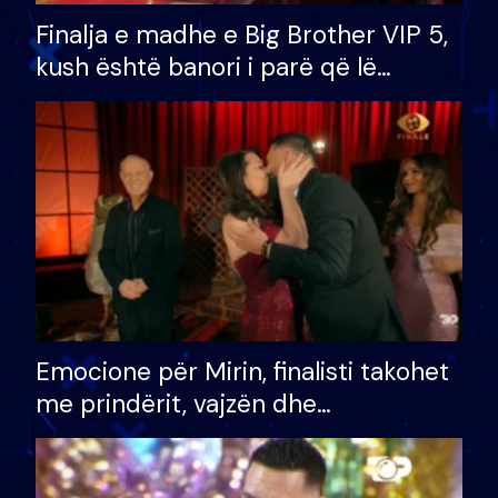
Finalja e madhe e Big Brother VIP 5,
kush është banori i parë që lë
shtëpinë dhe humb mundësinë për
të fituar çmimin e madh
Emocione për Mirin, finalisti takohet
me prindërit, vajzën dhe
bashkëshorten: S’kemi ndonjë letër
divorci apo jo?