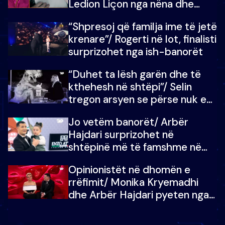
Ledion Liçon nga nëna dhe
fëmijët e tij, moderatori nuk i
“Shpresoj që familja ime të jetë
mban dot lotët: Nuk meritoj…
krenare”/ Rogerti në lot, finalisti
surprizohet nga ish-banorët
“Duhet ta lësh garën dhe të
kthehesh në shtëpi”/ Selin
tregon arsyen se përse nuk e
dëgjoi fjalën e së ëmës: Doja ta
Jo vetëm banorët/ Arbër
çoja luftën time deri në fund
Hajdari surprizohet në
shtëpinë më të famshme në
Shqipëri, opinionisti takohet me
Opinionistët në dhomën e
vajzën e tij
rrëfimit/ Monika Kryemadhi
dhe Arbër Hajdari pyeten nga
Ledion Liço: A do ta
zëvendësonit njëri-tjetrin?