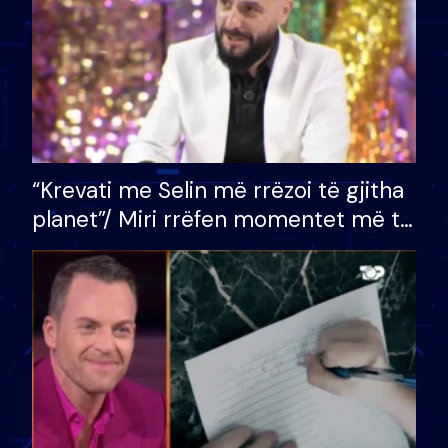
“Krevati me Selin më rrëzoi të gjitha
planet”/ Miri rrëfen momentet më të
bukura në shtëpinë e BB VIP: Do më
mungojë zilja e mëngjesit kur…