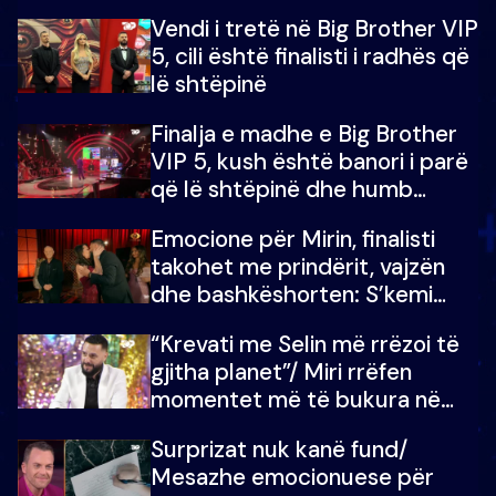
madh prej 100 mijë eurosh
Vendi i tretë në Big Brother VIP
5, cili është finalisti i radhës që
lë shtëpinë
Finalja e madhe e Big Brother
VIP 5, kush është banori i parë
që lë shtëpinë dhe humb
mundësinë për të fituar
Emocione për Mirin, finalisti
çmimin e madh
takohet me prindërit, vajzën
dhe bashkëshorten: S’kemi
ndonjë letër divorci apo jo?
“Krevati me Selin më rrëzoi të
gjitha planet”/ Miri rrëfen
momentet më të bukura në
shtëpinë e BB VIP: Do më
Surprizat nuk kanë fund/
mungojë zilja e mëngjesit kur…
Mesazhe emocionuese për