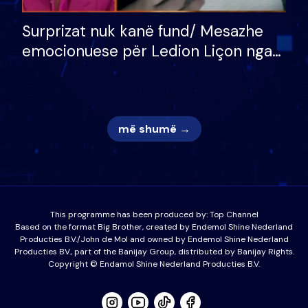
Surprizat nuk kanë fund/ Mesazhe
emocionuese për Ledion Liçon nga
nëna dhe fëmijët e tij, moderatori
nuk i mban dot lotët: Nuk meritoj…
më shumë →
This programme has been produced by:
Top Channel
Based on the format Big Brother, created by Endemol Shine Nederland
Producties B.V./John de Mol and owned by Endemol Shine Nederland
Producties BV., part of the Banijay Group, distributed by Banijay Rights.
Copyright © Endamol Shine Nederland Producties B.V.