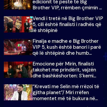
edicionit të pestë të Big
Brother VIP, rrëmben çmimin e
madh prej 100 mijë eurosh
Vendi i tretë në Big Brother VIP
5, cili është finalisti i radhës që
lë shtëpinë
Finalja e madhe e Big Brother
VIP 5, kush është banori i parë
që lë shtëpinë dhe humb
mundësinë për të fituar
Emocione për Mirin, finalisti
çmimin e madh
takohet me prindërit, vajzën
dhe bashkëshorten: S’kemi
ndonjë letër divorci apo jo?
“Krevati me Selin më rrëzoi të
gjitha planet”/ Miri rrëfen
momentet më të bukura në
shtëpinë e BB VIP: Do më