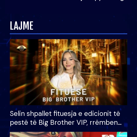
Ledion Liço: A do ta
zëvendësonit njëri-tjetrin?
LAJME
Selin shpallet fituesja e edicionit të
pestë të Big Brother VIP, rrëmben
çmimin e madh prej 100 mijë eurosh