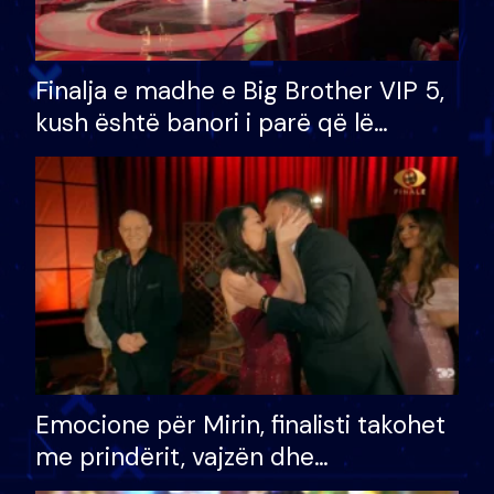
Finalja e madhe e Big Brother VIP 5,
kush është banori i parë që lë
shtëpinë dhe humb mundësinë për
të fituar çmimin e madh
Emocione për Mirin, finalisti takohet
me prindërit, vajzën dhe
bashkëshorten: S’kemi ndonjë letër