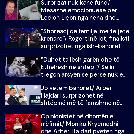
Surprizat nuk kanë fund/
mungojë zilja e mëngjesit kur…
Mesazhe emocionuese për
Ledion Liçon nga nëna dhe
fëmijët e tij, moderatori nuk i
“Shpresoj që familja ime të jetë
mban dot lotët: Nuk meritoj…
krenare”/ Rogerti në lot, finalisti
surprizohet nga ish-banorët
“Duhet ta lësh garën dhe të
kthehesh në shtëpi”/ Selin
tregon arsyen se përse nuk e
dëgjoi fjalën e së ëmës: Doja ta
Jo vetëm banorët/ Arbër
çoja luftën time deri në fund
Hajdari surprizohet në
shtëpinë më të famshme në
Shqipëri, opinionisti takohet me
Opinionistët në dhomën e
vajzën e tij
rrëfimit/ Monika Kryemadhi
dhe Arbër Hajdari pyeten nga