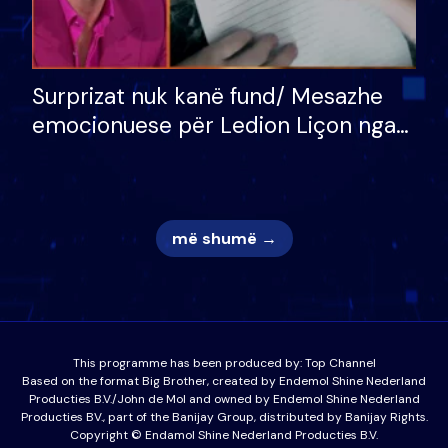
Surprizat nuk kanë fund/ Mesazhe
emocionuese për Ledion Liçon nga
nëna dhe fëmijët e tij, moderatori
nuk i mban dot lotët: Nuk meritoj…
më shumë →
This programme has been produced by:
Top Channel
Based on the format Big Brother, created by Endemol Shine Nederland
Producties B.V./John de Mol and owned by Endemol Shine Nederland
Producties BV., part of the Banijay Group, distributed by Banijay Rights.
Copyright © Endamol Shine Nederland Producties B.V.