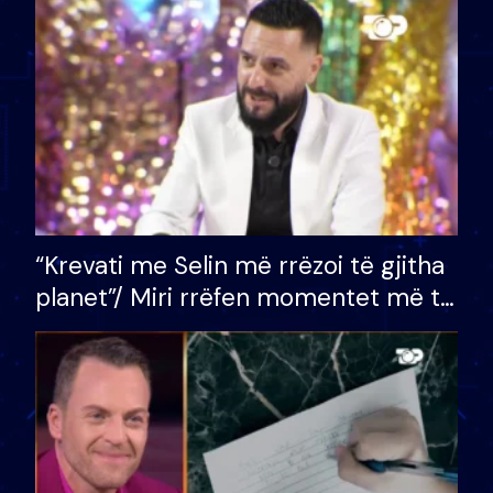
divorci apo jo?
“Krevati me Selin më rrëzoi të gjitha
planet”/ Miri rrëfen momentet më të
bukura në shtëpinë e BB VIP: Do më
mungojë zilja e mëngjesit kur…