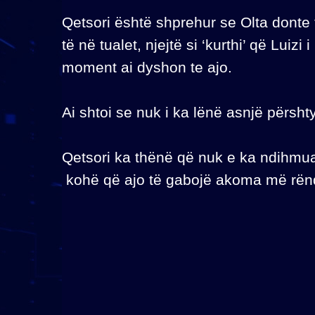
Qetsori është shprehur se Olta donte 
të në tualet, njejtë si ‘kurthi’ që Luiz
moment ai dyshon te ajo.
Ai shtoi se nuk i ka lënë asnjë përsht
Qetsori ka thënë që nuk e ka ndihmuar
kohë që ajo të gabojë akoma më rën