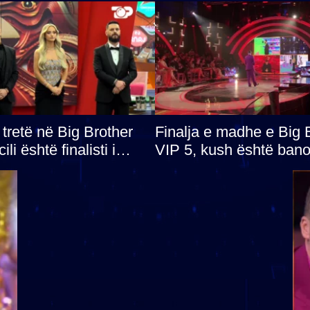
 tretë në Big Brother
Finalja e madhe e Big 
ili është finalisti i
VIP 5, kush është banor
 që lë shtëpinë
parë që lë shtëpinë d
mundësinë për të fituar
çmimin e madh