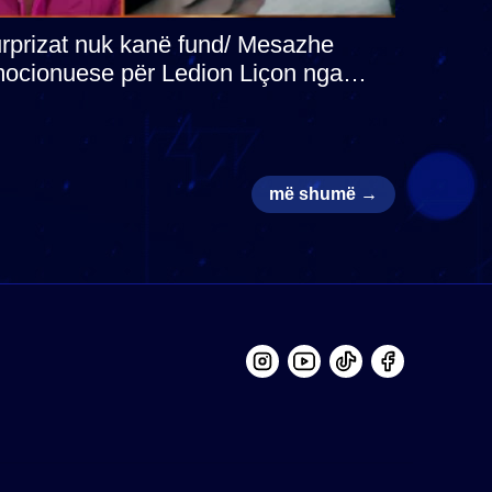
rprizat nuk kanë fund/ Mesazhe
ocionuese për Ledion Liçon nga
na dhe fëmijët e tij, moderatori nuk i
an dot lotët: Nuk meritoj…
më shumë →