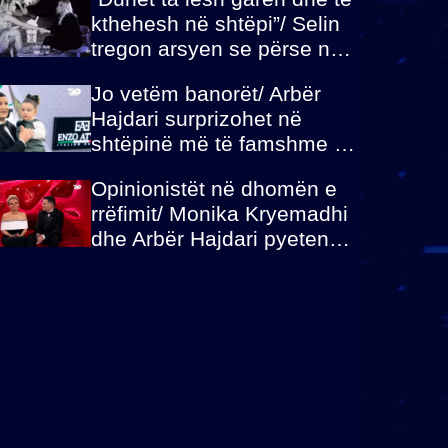
kthehesh në shtëpi”/ Selin
tregon arsyen se përse nuk
e dëgjoi fjalën e së ëmës:
Jo vetëm banorët/ Arbër
Doja ta çoja luftën time deri
Hajdari surprizohet në
në fund
shtëpinë më të famshme në
Shqipëri, opinionisti takohet
Opinionistët në dhomën e
me vajzën e tij
rrëfimit/ Monika Kryemadhi
dhe Arbër Hajdari pyeten
nga Ledion Liço: A do ta
zëvendësonit njëri-tjetrin?