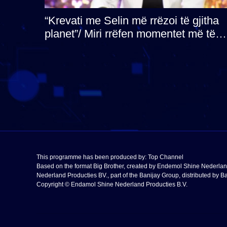
“Krevati me Selin më rrëzoi të gjitha
planet”/ Miri rrëfen momentet më të
bukura në shtëpinë e BB VIP: Do më
mungojë zilja e mëngjesit kur…
This programme has been produced by:
Top Channel
Based on the format Big Brother, created by Endemol Shine Nederla
Nederland Producties BV., part of the Banijay Group, distributed by Ba
Copyright © Endamol Shine Nederland Producties B.V.