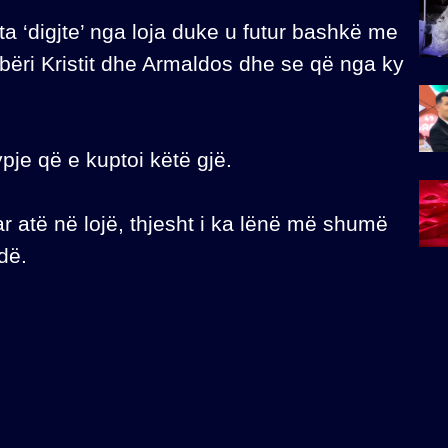
ta ‘digjte’ nga loja duke u futur bashkë me
i i bëri Kristit dhe Armaldos dhe se që nga ky
ypje që e kuptoi këtë gjë.
 atë në lojë, thjesht i ka lënë më shumë
dë.