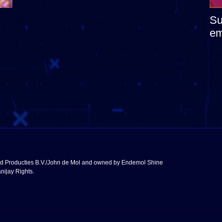
Su
em
në
mb
nd Producties B.V./John de Mol and owned by Endemol Shine
nijay Rights.