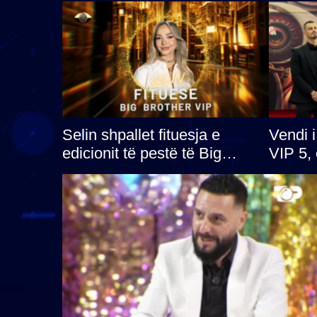
Selin shpallet fituesja e
Vendi i
edicionit të pestë të Big
VIP 5, c
Brother VIP, rrëmben çmimin
radhës
e madh prej 100 mijë eurosh