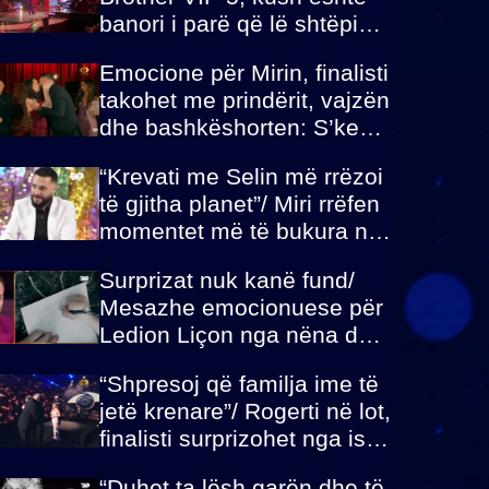
banori i parë që lë shtëpinë
dhe humb mundësinë për të
Emocione për Mirin, finalisti
fituar çmimin e madh
takohet me prindërit, vajzën
dhe bashkëshorten: S’kemi
ndonjë letër divorci apo jo?
“Krevati me Selin më rrëzoi
të gjitha planet”/ Miri rrëfen
momentet më të bukura në
shtëpinë e BB VIP: Do më
Surprizat nuk kanë fund/
mungojë zilja e mëngjesit
Mesazhe emocionuese për
kur…
Ledion Liçon nga nëna dhe
fëmijët e tij, moderatori nuk
“Shpresoj që familja ime të
i mban dot lotët: Nuk
jetë krenare”/ Rogerti në lot,
meritoj…
finalisti surprizohet nga ish-
banorët
“Duhet ta lësh garën dhe të