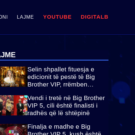
YOUTUBE
DIGITALB
ONI
LAJME
AJME
Selin shpallet fituesja e
edicionit të pestë të Big
Brother VIP, rrëmben
çmimin e madh prej 100
Vendi i tretë në Big Brother
mijë eurosh
VIP 5, cili është finalisti i
radhës që lë shtëpinë
Finalja e madhe e Big
Brother VIP 5, kush është