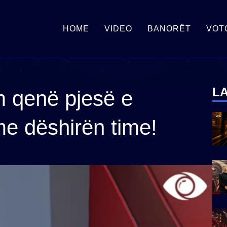
HOME
VIDEO
BANORËT
VOT
L
m qenë pjesë e
e dëshirën time!