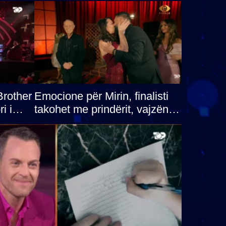
Brother
Emocione për Mirin, finalisti
i i
takohet me prindërit, vajzën
he humb
dhe bashkëshorten: S’kemi
ndonjë letër divorci apo jo?