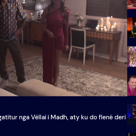
atitur nga Vëllai i Madh, aty ku do flenë deri