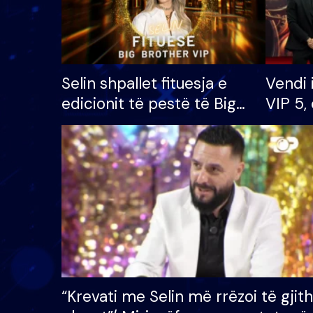
Selin shpallet fituesja e
Vendi 
edicionit të pestë të Big
VIP 5, 
Brother VIP, rrëmben
radhës
çmimin e madh prej 100
mijë eurosh
“Krevati me Selin më rrëzoi të gjit