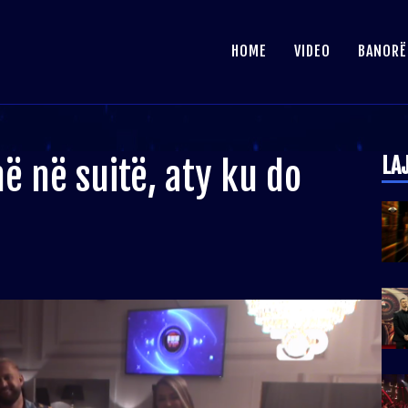
HOME
VIDEO
BANORË
LA
në në suitë, aty ku do