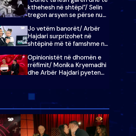
kthehesh në shtëpi”/ Selin
tregon arsyen se përse nuk
e dëgjoi fjalën e së ëmës:
Jo vetëm banorët/ Arbër
Doja ta çoja luftën time deri
Hajdari surprizohet në
në fund
shtëpinë më të famshme në
Shqipëri, opinionisti takohet
Opinionistët në dhomën e
me vajzën e tij
rrëfimit/ Monika Kryemadhi
dhe Arbër Hajdari pyeten
nga Ledion Liço: A do ta
zëvendësonit njëri-tjetrin?