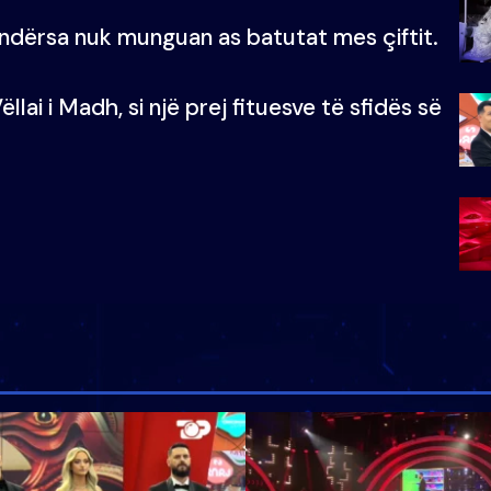
, ndërsa nuk munguan as batutat mes çiftit.
llai i Madh, si një prej fituesve të sfidës së