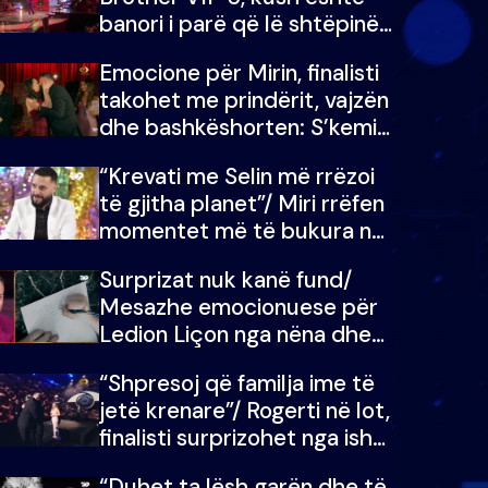
banori i parë që lë shtëpinë
dhe humb mundësinë për të
Emocione për Mirin, finalisti
fituar çmimin e madh
takohet me prindërit, vajzën
dhe bashkëshorten: S’kemi
ndonjë letër divorci apo jo?
“Krevati me Selin më rrëzoi
të gjitha planet”/ Miri rrëfen
momentet më të bukura në
shtëpinë e BB VIP: Do më
Surprizat nuk kanë fund/
mungojë zilja e mëngjesit
Mesazhe emocionuese për
kur…
Ledion Liçon nga nëna dhe
fëmijët e tij, moderatori nuk
“Shpresoj që familja ime të
i mban dot lotët: Nuk
jetë krenare”/ Rogerti në lot,
meritoj…
finalisti surprizohet nga ish-
banorët
“Duhet ta lësh garën dhe të