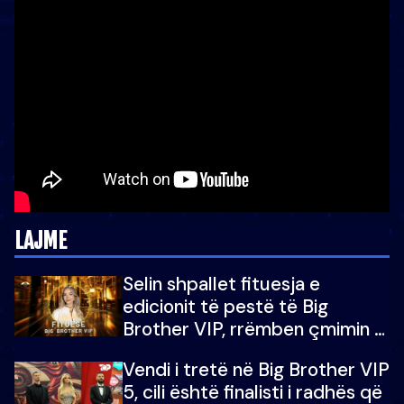
LAJME
Selin shpallet fituesja e
edicionit të pestë të Big
Brother VIP, rrëmben çmimin e
madh prej 100 mijë eurosh
Vendi i tretë në Big Brother VIP
5, cili është finalisti i radhës që