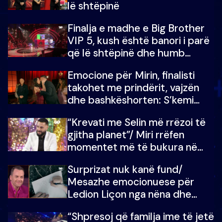
lë shtëpinë
Finalja e madhe e Big Brother
VIP 5, kush është banori i parë
që lë shtëpinë dhe humb
mundësinë për të fituar
Emocione për Mirin, finalisti
çmimin e madh
takohet me prindërit, vajzën
dhe bashkëshorten: S’kemi
ndonjë letër divorci apo jo?
“Krevati me Selin më rrëzoi të
gjitha planet”/ Miri rrëfen
momentet më të bukura në
shtëpinë e BB VIP: Do më
Surprizat nuk kanë fund/
mungojë zilja e mëngjesit kur…
Mesazhe emocionuese për
Ledion Liçon nga nëna dhe
fëmijët e tij, moderatori nuk i
“Shpresoj që familja ime të jetë
mban dot lotët: Nuk meritoj…