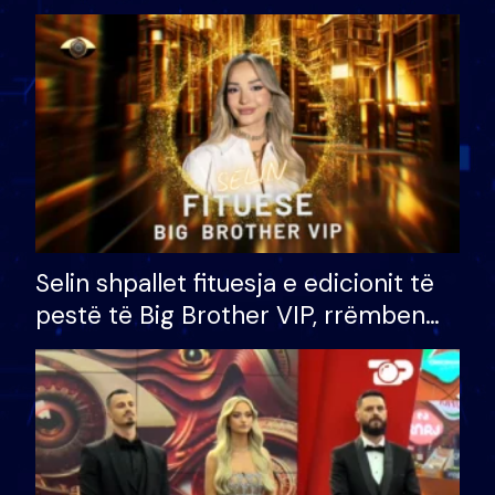
Selin shpallet fituesja e edicionit të
pestë të Big Brother VIP, rrëmben
çmimin e madh prej 100 mijë eurosh