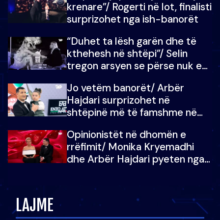
krenare”/ Rogerti në lot, finalisti
surprizohet nga ish-banorët
“Duhet ta lësh garën dhe të
kthehesh në shtëpi”/ Selin
tregon arsyen se përse nuk e
dëgjoi fjalën e së ëmës: Doja ta
Jo vetëm banorët/ Arbër
çoja luftën time deri në fund
Hajdari surprizohet në
shtëpinë më të famshme në
Shqipëri, opinionisti takohet me
Opinionistët në dhomën e
vajzën e tij
rrëfimit/ Monika Kryemadhi
dhe Arbër Hajdari pyeten nga
Ledion Liço: A do ta
zëvendësonit njëri-tjetrin?
LAJME