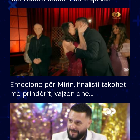
shtëpinë dhe humb mundësinë për
të fituar çmimin e madh
Emocione për Mirin, finalisti takohet
me prindërit, vajzën dhe
bashkëshorten: S’kemi ndonjë letër
divorci apo jo?