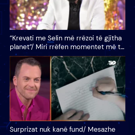
“Krevati me Selin më rrëzoi të gjitha
planet”/ Miri rrëfen momentet më të
bukura në shtëpinë e BB VIP: Do më
mungojë zilja e mëngjesit kur…
Surprizat nuk kanë fund/ Mesazhe