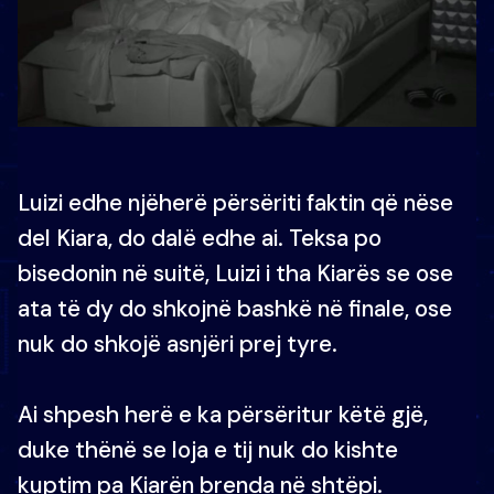
Luizi edhe njëherë përsëriti faktin që nëse
del Kiara, do dalë edhe ai. Teksa po
bisedonin në suitë, Luizi i tha Kiarës se ose
ata të dy do shkojnë bashkë në finale, ose
nuk do shkojë asnjëri prej tyre.
Ai shpesh herë e ka përsëritur këtë gjë,
duke thënë se loja e tij nuk do kishte
kuptim pa Kiarën brenda në shtëpi.