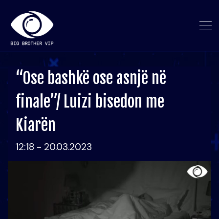
“Ose bashkë ose asnjë në
finale”/ Luizi bisedon me
Kiarën
12:18 - 20.03.2023