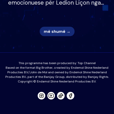
emocionuese për Ledion Liçon nga
nëna dhe fëmijët e tij, moderatori
nuk i mban dot lotët: Nuk meritoj…
më shumë →
This programme has been produced by:
Top Channel
Based on the format Big Brother, created by Endemol Shine Nederland
Producties B.V./John de Mol and owned by Endemol Shine Nederland
Producties BV., part of the Banijay Group, distributed by Banijay Rights.
Copyright © Endamol Shine Nederland Producties B.V.