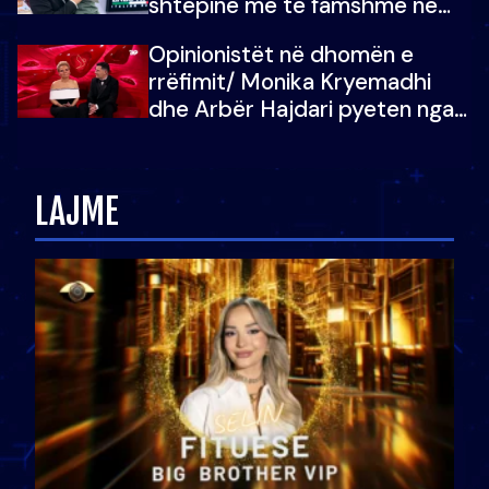
shtëpinë më të famshme në
Shqipëri, opinionisti takohet me
Opinionistët në dhomën e
vajzën e tij
rrëfimit/ Monika Kryemadhi
dhe Arbër Hajdari pyeten nga
Ledion Liço: A do ta
zëvendësonit njëri-tjetrin?
LAJME