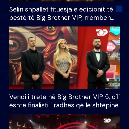
Selin shpallet fituesja e edicionit të
pestë të Big Brother VIP, rrëmben
çmimin e madh prej 100 mijë eurosh
Vendi i tretë në Big Brother VIP 5, cili
është finalisti i radhës që lë shtëpinë