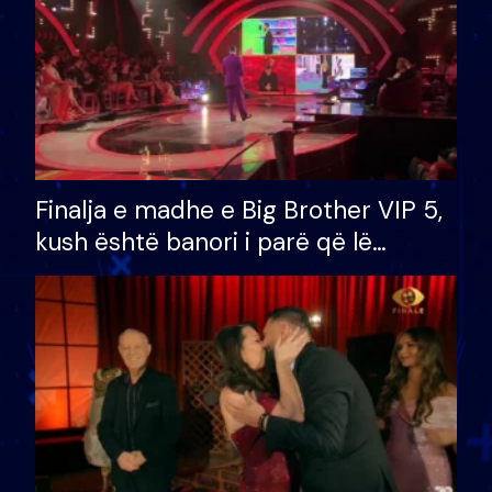
Finalja e madhe e Big Brother VIP 5,
kush është banori i parë që lë
shtëpinë dhe humb mundësinë për
të fituar çmimin e madh