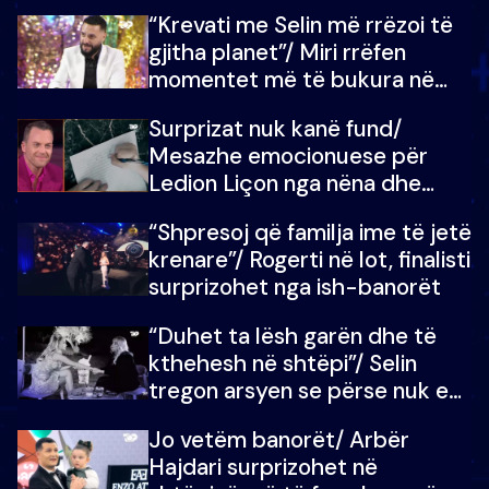
ndonjë letër divorci apo jo?
“Krevati me Selin më rrëzoi të
gjitha planet”/ Miri rrëfen
momentet më të bukura në
shtëpinë e BB VIP: Do më
Surprizat nuk kanë fund/
mungojë zilja e mëngjesit kur…
Mesazhe emocionuese për
Ledion Liçon nga nëna dhe
fëmijët e tij, moderatori nuk i
“Shpresoj që familja ime të jetë
mban dot lotët: Nuk meritoj…
krenare”/ Rogerti në lot, finalisti
surprizohet nga ish-banorët
“Duhet ta lësh garën dhe të
kthehesh në shtëpi”/ Selin
tregon arsyen se përse nuk e
dëgjoi fjalën e së ëmës: Doja ta
Jo vetëm banorët/ Arbër
çoja luftën time deri në fund
Hajdari surprizohet në