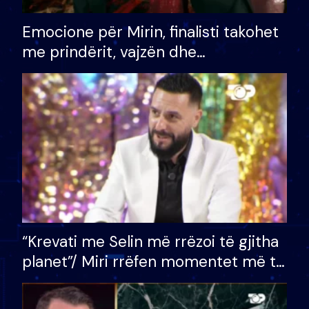
Emocione për Mirin, finalisti takohet
me prindërit, vajzën dhe
bashkëshorten: S’kemi ndonjë letër
divorci apo jo?
“Krevati me Selin më rrëzoi të gjitha
planet”/ Miri rrëfen momentet më të
bukura në shtëpinë e BB VIP: Do më
mungojë zilja e mëngjesit kur…