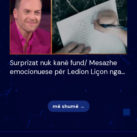
Surprizat nuk kanë fund/ Mesazhe
emocionuese për Ledion Liçon nga
nëna dhe fëmijët e tij, moderatori
nuk i mban dot lotët: Nuk meritoj…
më shumë →