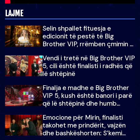
LAJME
Selin shpallet fituesja e
edicionit të pestë të Big
Brother VIP, rrëmben çmimin e
madh prej 100 mijë eurosh
Vendi i tretë në Big Brother VIP
5, cili është finalisti i radhës që
lë shtëpinë
Finalja e madhe e Big Brother
VIP 5, kush është banori i parë
që lë shtëpinë dhe humb
mundësinë për të fituar
Emocione për Mirin, finalisti
çmimin e madh
takohet me prindërit, vajzën
dhe bashkëshorten: S’kemi