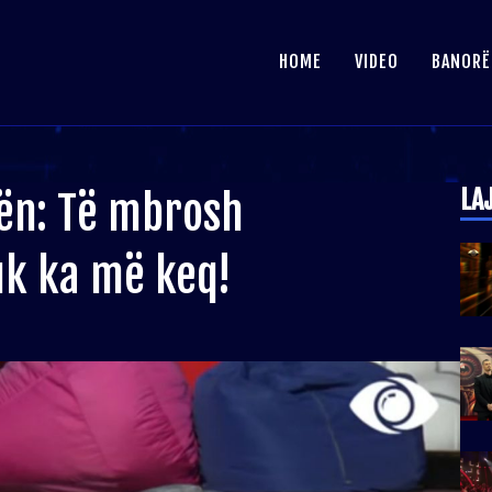
HOME
VIDEO
BANORË
LA
tën: Të mbrosh
uk ka më keq!