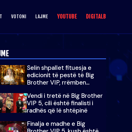
YOUTUBE
DIGITALB
T
VOTONI
LAJME
JME
Selin shpallet fituesja e
edicionit të pestë të Big
Brother VIP, rrëmben
çmimin e madh prej 100
Vendi i tretë në Big Brother
mijë eurosh
VIP 5, cili është finalisti i
radhës që lë shtëpinë
Finalja e madhe e Big
Brother VIP 5, kush është