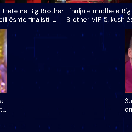
i tretë në Big Brother
Finalja e madhe e Big
cili është finalisti i
Brother VIP 5, kush ë
 që lë shtëpinë
banori i parë që lë sh
dhe humb mundësinë
të fituar çmimin e m
ha
Su
të
em
më
në
nu