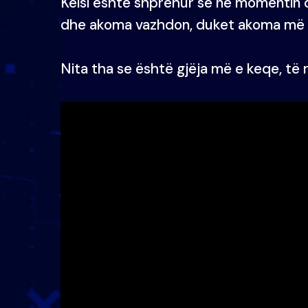
Keisi është shprehur se në momentin q
dhe akoma vazhdon, duket akoma më 
Nita tha se është gjëja më e keqe, të