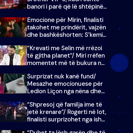
banori i parë që lë shtëpinë
dhe humb mundësinë për të
Emocione për Mirin, finalisti
fituar çmimin e madh
takohet me prindërit, vajzën
dhe bashkëshorten: S’kemi
ndonjë letër divorci apo jo?
“Krevati me Selin më rrëzoi
të gjitha planet”/ Miri rrëfen
momentet më të bukura në
shtëpinë e BB VIP: Do më
Surprizat nuk kanë fund/
mungojë zilja e mëngjesit
Mesazhe emocionuese për
kur…
Ledion Liçon nga nëna dhe
fëmijët e tij, moderatori nuk
“Shpresoj që familja ime të
i mban dot lotët: Nuk
jetë krenare”/ Rogerti në lot,
meritoj…
finalisti surprizohet nga ish-
banorët
“Duhet ta lësh garën dhe të