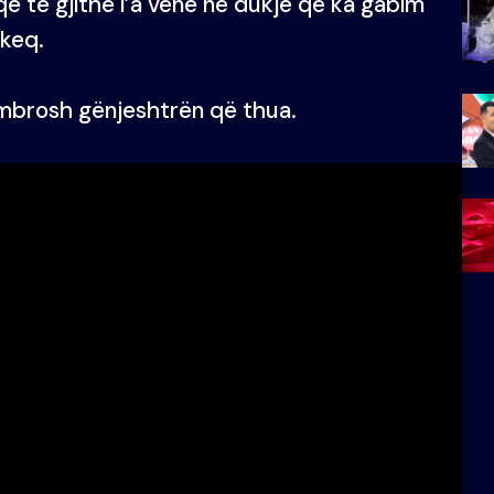
ë të gjithë i’a vënë në dukje që ka gabim
keq.
 mbrosh gënjeshtrën që thua.