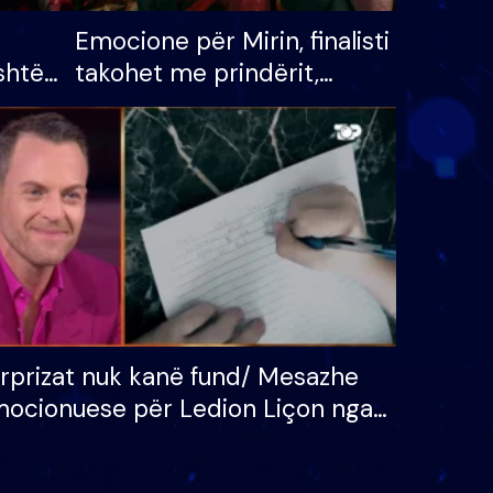
Emocione për Mirin, finalisti
shtë
takohet me prindërit,
tëpinë
vajzën dhe bashkëshorten:
 për
S’kemi ndonjë letër divorci
adh
apo jo?
rprizat nuk kanë fund/ Mesazhe
ocionuese për Ledion Liçon nga
na dhe fëmijët e tij, moderatori
k i mban dot lotët: Nuk meritoj…