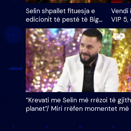
Selin shpallet fituesja e
Vendi 
edicionit të pestë të Big
VIP 5, 
Brother VIP, rrëmben
radhës
çmimin e madh prej 100
mijë eurosh
“Krevati me Selin më rrëzoi të gjit
planet”/ Miri rrëfen momentet më 
bukura në shtëpinë e BB VIP: Do 
mungojë zilja e mëngjesit kur…