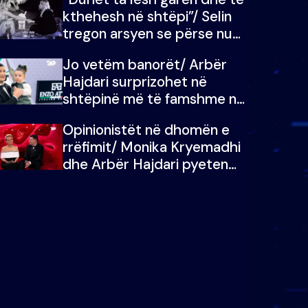
kthehesh në shtëpi”/ Selin
tregon arsyen se përse nuk
e dëgjoi fjalën e së ëmës:
Jo vetëm banorët/ Arbër
Doja ta çoja luftën time deri
Hajdari surprizohet në
në fund
shtëpinë më të famshme në
Shqipëri, opinionisti takohet
Opinionistët në dhomën e
me vajzën e tij
rrëfimit/ Monika Kryemadhi
dhe Arbër Hajdari pyeten
nga Ledion Liço: A do ta
zëvendësonit njëri-tjetrin?