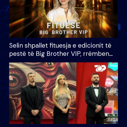
Selin shpallet fituesja e edicionit të
pestë të Big Brother VIP, rrëmben
çmimin e madh prej 100 mijë eurosh