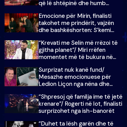
që lë shtëpinë dhe humb
mundësinë për të fituar
Emocione për Mirin, finalisti
çmimin e madh
takohet me prindërit, vajzën
dhe bashkëshorten: S’kemi
ndonjë letër divorci apo jo?
“Krevati me Selin më rrëzoi të
gjitha planet”/ Miri rrëfen
momentet më të bukura në
shtëpinë e BB VIP: Do më
Surprizat nuk kanë fund/
mungojë zilja e mëngjesit kur…
Mesazhe emocionuese për
Ledion Liçon nga nëna dhe
fëmijët e tij, moderatori nuk i
“Shpresoj që familja ime të jetë
mban dot lotët: Nuk meritoj…
krenare”/ Rogerti në lot, finalisti
surprizohet nga ish-banorët
“Duhet ta lësh garën dhe të