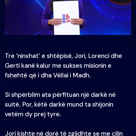
Tre ‘ninxhat’ e shtëpisë, Jori, Lorenci dhe
Gerti kanë kalur me sukses misionin e
fshehtë që i dha Vëllai i Madh.
Si shpërblim ata përfituan një darkë në
suitë. Por, këtë darkë mund ta shijonin
vetëm dy prej tyre.
Jori kishte në dorë të zgjidhte se me cilin