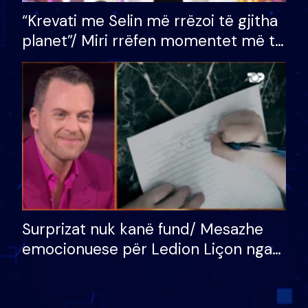
“Krevati me Selin më rrëzoi të gjitha
planet”/ Miri rrëfen momentet më të
bukura në shtëpinë e BB VIP: Do më
mungojë zilja e mëngjesit kur…
Surprizat nuk kanë fund/ Mesazhe
emocionuese për Ledion Liçon nga
nëna dhe fëmijët e tij, moderatori
nuk i mban dot lotët: Nuk meritoj…