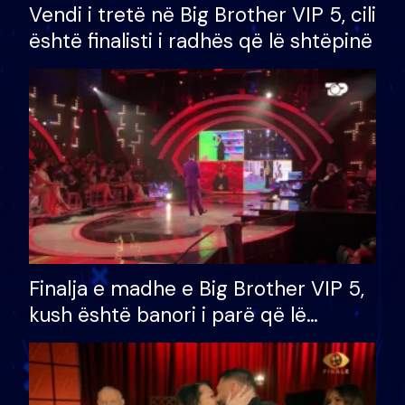
Vendi i tretë në Big Brother VIP 5, cili
është finalisti i radhës që lë shtëpinë
Finalja e madhe e Big Brother VIP 5,
kush është banori i parë që lë
shtëpinë dhe humb mundësinë për
të fituar çmimin e madh