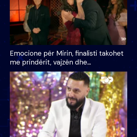
Emocione për Mirin, finalisti takohet
me prindërit, vajzën dhe
bashkëshorten: S’kemi ndonjë letër
divorci apo jo?