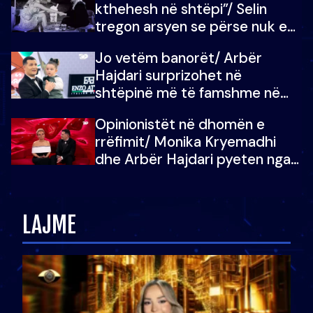
kthehesh në shtëpi”/ Selin
tregon arsyen se përse nuk e
dëgjoi fjalën e së ëmës: Doja ta
Jo vetëm banorët/ Arbër
çoja luftën time deri në fund
Hajdari surprizohet në
shtëpinë më të famshme në
Shqipëri, opinionisti takohet me
Opinionistët në dhomën e
vajzën e tij
rrëfimit/ Monika Kryemadhi
dhe Arbër Hajdari pyeten nga
Ledion Liço: A do ta
zëvendësonit njëri-tjetrin?
LAJME