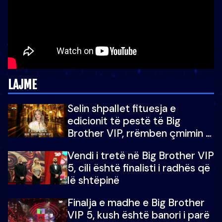
LAJME
Selin shpallet fituesja e
edicionit të pestë të Big
Brother VIP, rrëmben çmimin e
madh prej 100 mijë eurosh
Vendi i tretë në Big Brother VIP
5, cili është finalisti i radhës që
lë shtëpinë
Finalja e madhe e Big Brother
VIP 5, kush është banori i parë