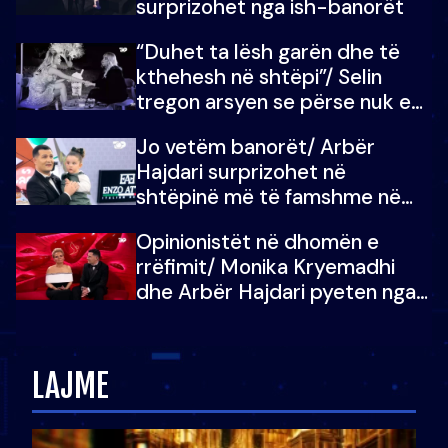
surprizohet nga ish-banorët
“Duhet ta lësh garën dhe të
kthehesh në shtëpi”/ Selin
tregon arsyen se përse nuk e
dëgjoi fjalën e së ëmës: Doja ta
Jo vetëm banorët/ Arbër
çoja luftën time deri në fund
Hajdari surprizohet në
shtëpinë më të famshme në
Shqipëri, opinionisti takohet me
Opinionistët në dhomën e
vajzën e tij
rrëfimit/ Monika Kryemadhi
dhe Arbër Hajdari pyeten nga
Ledion Liço: A do ta
zëvendësonit njëri-tjetrin?
LAJME