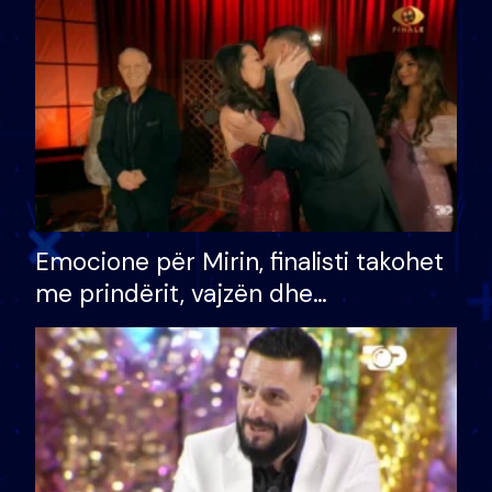
të fituar çmimin e madh
Emocione për Mirin, finalisti takohet
me prindërit, vajzën dhe
bashkëshorten: S’kemi ndonjë letër
divorci apo jo?