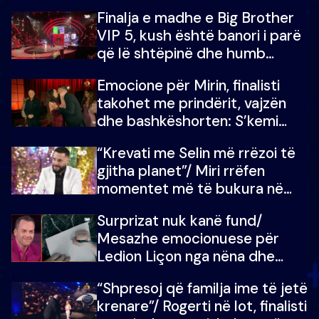
Finalja e madhe e Big Brother
VIP 5, kush është banori i parë
që lë shtëpinë dhe humb
mundësinë për të fituar
Emocione për Mirin, finalisti
çmimin e madh
takohet me prindërit, vajzën
dhe bashkëshorten: S’kemi
ndonjë letër divorci apo jo?
“Krevati me Selin më rrëzoi të
gjitha planet”/ Miri rrëfen
momentet më të bukura në
shtëpinë e BB VIP: Do më
Surprizat nuk kanë fund/
mungojë zilja e mëngjesit kur…
Mesazhe emocionuese për
Ledion Liçon nga nëna dhe
fëmijët e tij, moderatori nuk i
“Shpresoj që familja ime të jetë
mban dot lotët: Nuk meritoj…
krenare”/ Rogerti në lot, finalisti