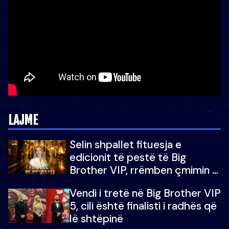
LAJME
Selin shpallet fituesja e
edicionit të pestë të Big
Brother VIP, rrëmben çmimin e
madh prej 100 mijë eurosh
Vendi i tretë në Big Brother VIP
5, cili është finalisti i radhës që
lë shtëpinë