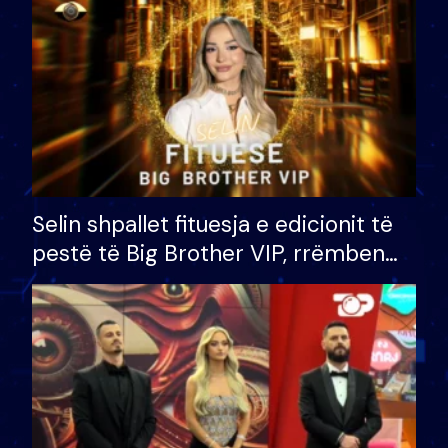
Selin shpallet fituesja e edicionit të
pestë të Big Brother VIP, rrëmben
çmimin e madh prej 100 mijë eurosh