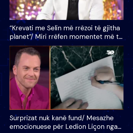
“Krevati me Selin më rrëzoi të gjitha
planet”/ Miri rrëfen momentet më të
bukura në shtëpinë e BB VIP: Do më
mungojë zilja e mëngjesit kur…
Surprizat nuk kanë fund/ Mesazhe
emocionuese për Ledion Liçon nga