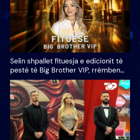
Selin shpallet fituesja e edicionit të
pestë të Big Brother VIP, rrëmben
çmimin e madh prej 100 mijë eurosh