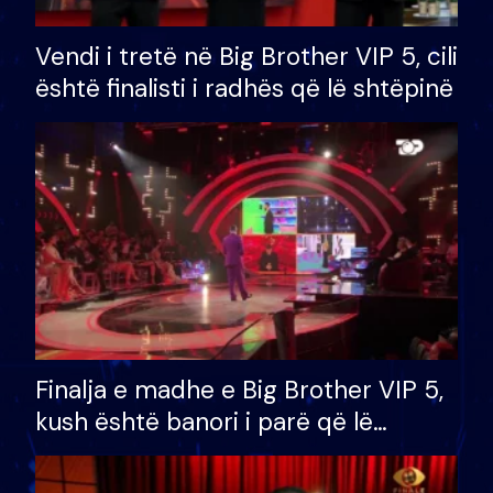
Vendi i tretë në Big Brother VIP 5, cili
është finalisti i radhës që lë shtëpinë
Finalja e madhe e Big Brother VIP 5,
kush është banori i parë që lë
shtëpinë dhe humb mundësinë për
të fituar çmimin e madh