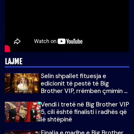
LAJME
Selin shpallet fituesja e
edicionit të pestë të Big
Brother VIP, rrëmben çmimin e
madh prej 100 mijë eurosh
Vendi i tretë në Big Brother VIP
5, cili është finalisti i radhës që
lë shtëpinë
Finalja e madhe e Big Brother