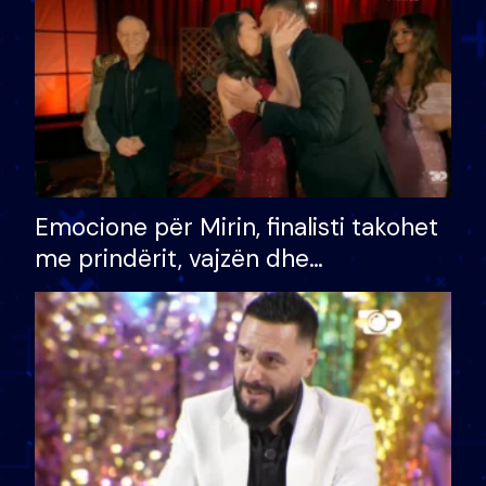
Emocione për Mirin, finalisti takohet
me prindërit, vajzën dhe
bashkëshorten: S’kemi ndonjë letër
divorci apo jo?