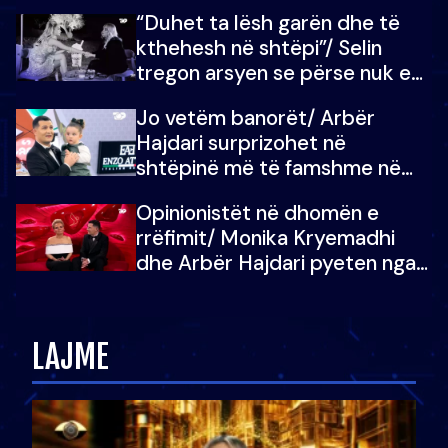
“Duhet ta lësh garën dhe të
kthehesh në shtëpi”/ Selin
tregon arsyen se përse nuk e
dëgjoi fjalën e së ëmës: Doja ta
Jo vetëm banorët/ Arbër
çoja luftën time deri në fund
Hajdari surprizohet në
shtëpinë më të famshme në
Shqipëri, opinionisti takohet me
Opinionistët në dhomën e
vajzën e tij
rrëfimit/ Monika Kryemadhi
dhe Arbër Hajdari pyeten nga
Ledion Liço: A do ta
zëvendësonit njëri-tjetrin?
LAJME