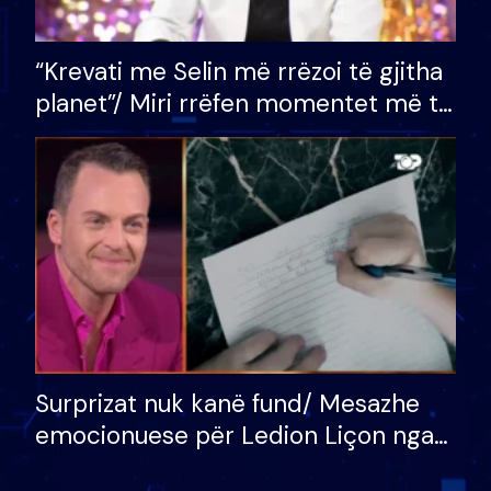
“Krevati me Selin më rrëzoi të gjitha
planet”/ Miri rrëfen momentet më të
bukura në shtëpinë e BB VIP: Do më
mungojë zilja e mëngjesit kur…
Surprizat nuk kanë fund/ Mesazhe
emocionuese për Ledion Liçon nga
nëna dhe fëmijët e tij, moderatori