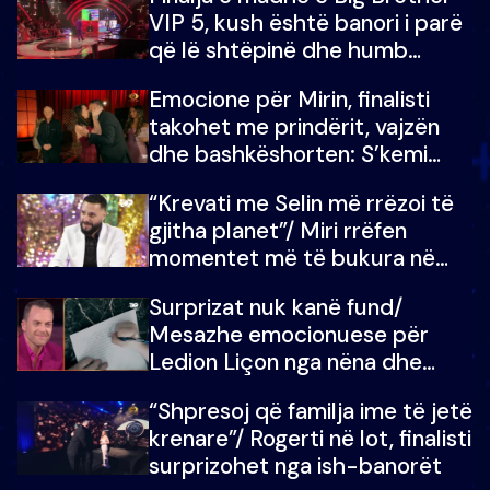
VIP 5, kush është banori i parë
që lë shtëpinë dhe humb
mundësinë për të fituar
Emocione për Mirin, finalisti
çmimin e madh
takohet me prindërit, vajzën
dhe bashkëshorten: S’kemi
ndonjë letër divorci apo jo?
“Krevati me Selin më rrëzoi të
gjitha planet”/ Miri rrëfen
momentet më të bukura në
shtëpinë e BB VIP: Do më
Surprizat nuk kanë fund/
mungojë zilja e mëngjesit kur…
Mesazhe emocionuese për
Ledion Liçon nga nëna dhe
fëmijët e tij, moderatori nuk i
“Shpresoj që familja ime të jetë
mban dot lotët: Nuk meritoj…
krenare”/ Rogerti në lot, finalisti
surprizohet nga ish-banorët