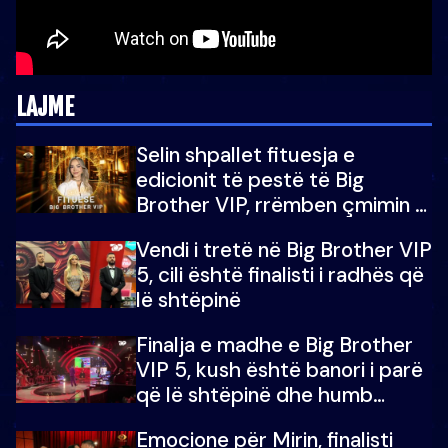
LAJME
Selin shpallet fituesja e
edicionit të pestë të Big
Brother VIP, rrëmben çmimin e
madh prej 100 mijë eurosh
Vendi i tretë në Big Brother VIP
5, cili është finalisti i radhës që
lë shtëpinë
Finalja e madhe e Big Brother
VIP 5, kush është banori i parë
që lë shtëpinë dhe humb
mundësinë për të fituar
Emocione për Mirin, finalisti
çmimin e madh