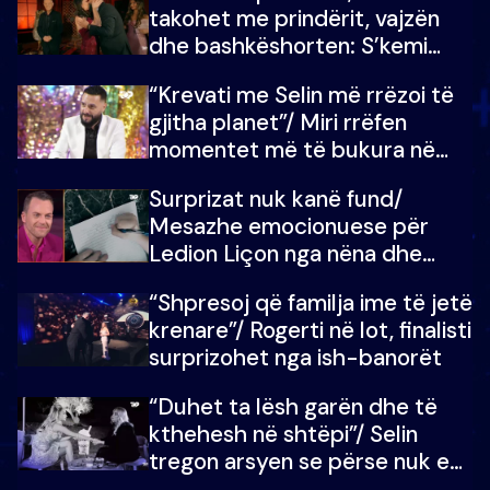
takohet me prindërit, vajzën
dhe bashkëshorten: S’kemi
ndonjë letër divorci apo jo?
“Krevati me Selin më rrëzoi të
gjitha planet”/ Miri rrëfen
momentet më të bukura në
shtëpinë e BB VIP: Do më
Surprizat nuk kanë fund/
mungojë zilja e mëngjesit kur…
Mesazhe emocionuese për
Ledion Liçon nga nëna dhe
fëmijët e tij, moderatori nuk i
“Shpresoj që familja ime të jetë
mban dot lotët: Nuk meritoj…
krenare”/ Rogerti në lot, finalisti
surprizohet nga ish-banorët
“Duhet ta lësh garën dhe të
kthehesh në shtëpi”/ Selin
tregon arsyen se përse nuk e
dëgjoi fjalën e së ëmës: Doja ta