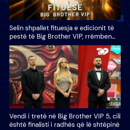
Selin shpallet fituesja e edicionit të
pestë të Big Brother VIP, rrëmben
çmimin e madh prej 100 mijë eurosh
Vendi i tretë në Big Brother VIP 5, cili
është finalisti i radhës që lë shtëpinë