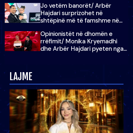
Jo vetëm banorët/ Arbër
çoja luftën time deri në fund
Hajdari surprizohet në
shtëpinë më të famshme në
Shqipëri, opinionisti takohet me
Opinionistët në dhomën e
vajzën e tij
rrëfimit/ Monika Kryemadhi
dhe Arbër Hajdari pyeten nga
Ledion Liço: A do ta
zëvendësonit njëri-tjetrin?
LAJME