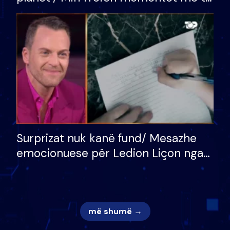
bukura në shtëpinë e BB VIP: Do më
mungojë zilja e mëngjesit kur…
Surprizat nuk kanë fund/ Mesazhe
emocionuese për Ledion Liçon nga
nëna dhe fëmijët e tij, moderatori
nuk i mban dot lotët: Nuk meritoj…
më shumë →