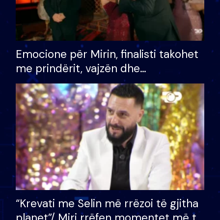
Emocione për Mirin, finalisti takohet
me prindërit, vajzën dhe
bashkëshorten: S’kemi ndonjë letër
divorci apo jo?
“Krevati me Selin më rrëzoi të gjitha
planet”/ Miri rrëfen momentet më të