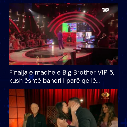
Finalja e madhe e Big Brother VIP 5,
kush është banori i parë që lë
shtëpinë dhe humb mundësinë për
të fituar çmimin e madh