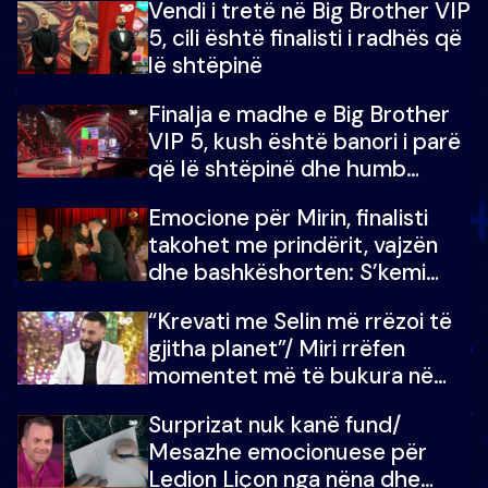
Vendi i tretë në Big Brother VIP
5, cili është finalisti i radhës që
lë shtëpinë
Finalja e madhe e Big Brother
VIP 5, kush është banori i parë
që lë shtëpinë dhe humb
mundësinë për të fituar
Emocione për Mirin, finalisti
çmimin e madh
takohet me prindërit, vajzën
dhe bashkëshorten: S’kemi
ndonjë letër divorci apo jo?
“Krevati me Selin më rrëzoi të
gjitha planet”/ Miri rrëfen
momentet më të bukura në
shtëpinë e BB VIP: Do më
Surprizat nuk kanë fund/
mungojë zilja e mëngjesit kur…
Mesazhe emocionuese për
Ledion Liçon nga nëna dhe