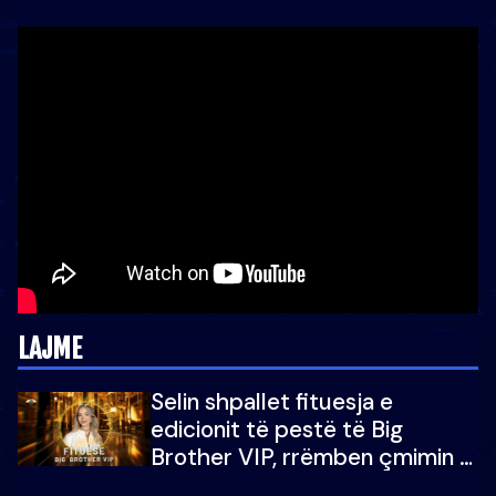
LAJME
Selin shpallet fituesja e
edicionit të pestë të Big
Brother VIP, rrëmben çmimin e
madh prej 100 mijë eurosh