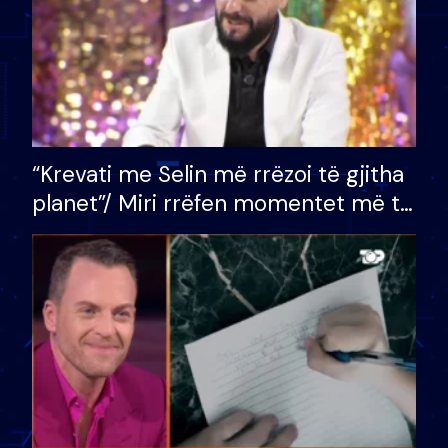
“Krevati me Selin më rrëzoi të gjitha
planet”/ Miri rrëfen momentet më të
bukura në shtëpinë e BB VIP: Do më
mungojë zilja e mëngjesit kur…