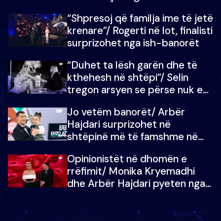
fëmijët e tij, moderatori nuk i
“Shpresoj që familja ime të jetë
mban dot lotët: Nuk meritoj…
krenare”/ Rogerti në lot, finalisti
surprizohet nga ish-banorët
“Duhet ta lësh garën dhe të
kthehesh në shtëpi”/ Selin
tregon arsyen se përse nuk e
dëgjoi fjalën e së ëmës: Doja ta
Jo vetëm banorët/ Arbër
çoja luftën time deri në fund
Hajdari surprizohet në
shtëpinë më të famshme në
Shqipëri, opinionisti takohet me
Opinionistët në dhomën e
vajzën e tij
rrëfimit/ Monika Kryemadhi
dhe Arbër Hajdari pyeten nga
Ledion Liço: A do ta
zëvendësonit njëri-tjetrin?