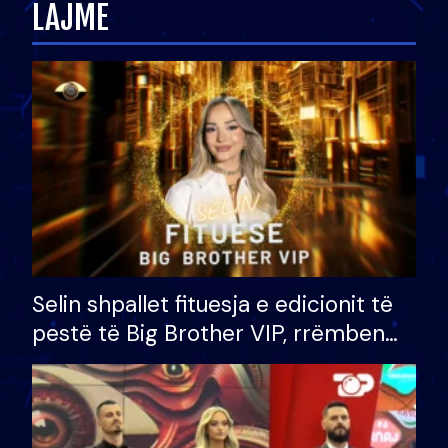
LAJME
Selin shpallet fituesja e edicionit të
pestë të Big Brother VIP, rrëmben
çmimin e madh prej 100 mijë eurosh