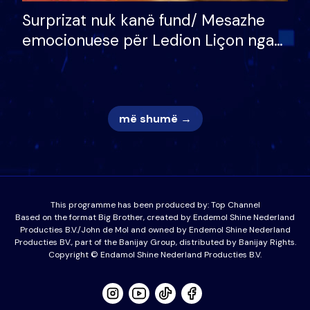
Surprizat nuk kanë fund/ Mesazhe
emocionuese për Ledion Liçon nga
nëna dhe fëmijët e tij, moderatori
nuk i mban dot lotët: Nuk meritoj…
më shumë →
This programme has been produced by:
Top Channel
Based on the format Big Brother, created by Endemol Shine Nederland
Producties B.V./John de Mol and owned by Endemol Shine Nederland
Producties BV., part of the Banijay Group, distributed by Banijay Rights.
Copyright © Endamol Shine Nederland Producties B.V.