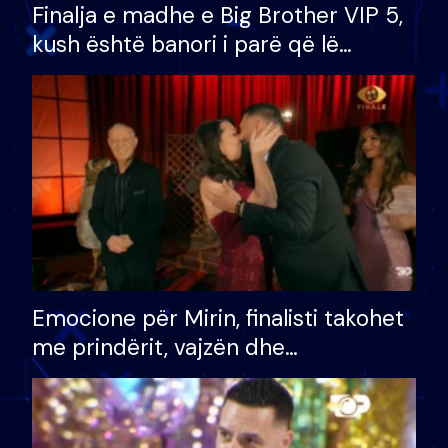
Finalja e madhe e Big Brother VIP 5,
kush është banori i parë që lë
shtëpinë dhe humb mundësinë për
të fituar çmimin e madh
Emocione për Mirin, finalisti takohet
me prindërit, vajzën dhe
bashkëshorten: S’kemi ndonjë letër
divorci apo jo?