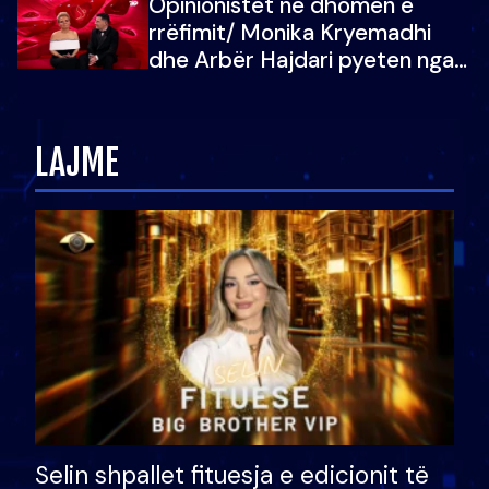
Opinionistët në dhomën e
vajzën e tij
rrëfimit/ Monika Kryemadhi
dhe Arbër Hajdari pyeten nga
Ledion Liço: A do ta
zëvendësonit njëri-tjetrin?
LAJME
Selin shpallet fituesja e edicionit të