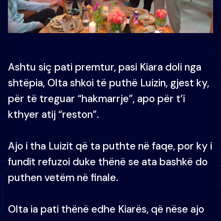
Ashtu siç pati premtur, pasi Kiara doli nga
shtëpia, Olta shkoi të puthë Luizin, gjest ky,
për të treguar “hakmarrje”, apo për t’i
kthyer atij “reston”.
Ajo i tha Luizit që ta puthte në faqe, por ky i
fundit refuzoi duke thënë se ata bashkë do
puthen vetëm në finale.
Olta ia pati thënë edhe Kiarës, që nëse ajo