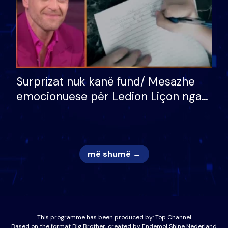
Surprizat nuk kanë fund/ Mesazhe
emocionuese për Ledion Liçon nga
nëna dhe fëmijët e tij, moderatori
nuk i mban dot lotët: Nuk meritoj…
më shumë →
This programme has been produced by:
Top Channel
Based on the format Big Brother, created by Endemol Shine Nederland