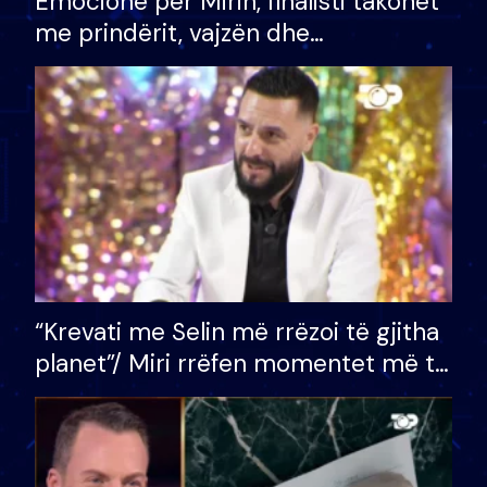
Emocione për Mirin, finalisti takohet
me prindërit, vajzën dhe
bashkëshorten: S’kemi ndonjë letër
divorci apo jo?
“Krevati me Selin më rrëzoi të gjitha
planet”/ Miri rrëfen momentet më të
bukura në shtëpinë e BB VIP: Do më
mungojë zilja e mëngjesit kur…