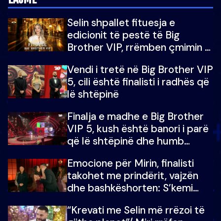
Selin shpallet fituesja e
edicionit të pestë të Big
Brother VIP, rrëmben çmimin e
madh prej 100 mijë eurosh
Vendi i tretë në Big Brother VIP
5, cili është finalisti i radhës që
lë shtëpinë
Finalja e madhe e Big Brother
VIP 5, kush është banori i parë
që lë shtëpinë dhe humb
mundësinë për të fituar
Emocione për Mirin, finalisti
çmimin e madh
takohet me prindërit, vajzën
dhe bashkëshorten: S’kemi
ndonjë letër divorci apo jo?
“Krevati me Selin më rrëzoi të