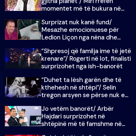
gjitha planet”/ Miri rrëfen
momentet më të bukura në
shtëpinë e BB VIP: Do më
Surprizat nuk kanë fund/
mungojë zilja e mëngjesit kur…
Mesazhe emocionuese për
Ledion Liçon nga nëna dhe
fëmijët e tij, moderatori nuk i
“Shpresoj që familja ime të jetë
mban dot lotët: Nuk meritoj…
krenare”/ Rogerti në lot, finalisti
surprizohet nga ish-banorët
“Duhet ta lësh garën dhe të
kthehesh në shtëpi”/ Selin
tregon arsyen se përse nuk e
dëgjoi fjalën e së ëmës: Doja ta
Jo vetëm banorët/ Arbër
çoja luftën time deri në fund
Hajdari surprizohet në
shtëpinë më të famshme në
Shqipëri, opinionisti takohet me