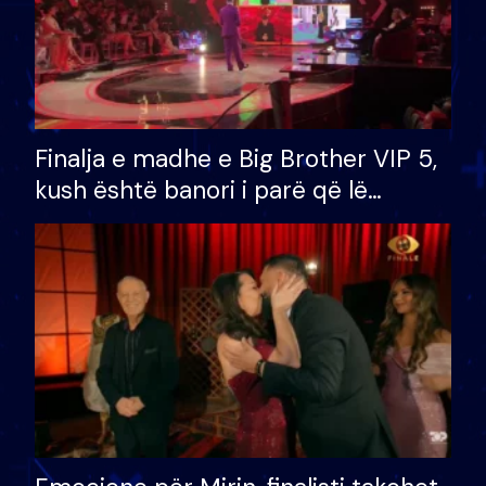
Finalja e madhe e Big Brother VIP 5,
kush është banori i parë që lë
shtëpinë dhe humb mundësinë për
të fituar çmimin e madh