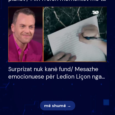
bukura në shtëpinë e BB VIP: Do më
mungojë zilja e mëngjesit kur…
Surprizat nuk kanë fund/ Mesazhe
emocionuese për Ledion Liçon nga
nëna dhe fëmijët e tij, moderatori
nuk i mban dot lotët: Nuk meritoj…
më shumë →