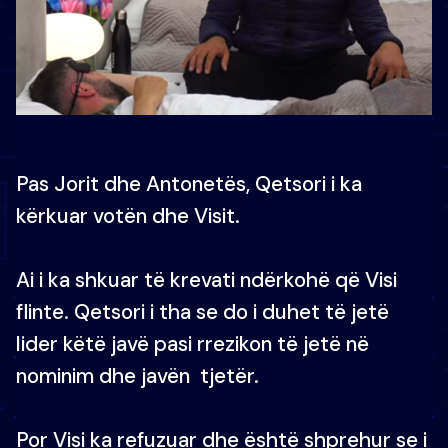
Pas Jorit dhe Antonetës, Qetsori i ka
kërkuar votën dhe Visit.
Ai i ka shkuar të krevati ndërkohë që Visi
flinte. Qetsori i tha se do i duhet të jetë
lider këtë javë pasi rrezikon të jetë në
nominim dhe javën tjetër.
Por Visi ka refuzuar dhe është shprehur se i