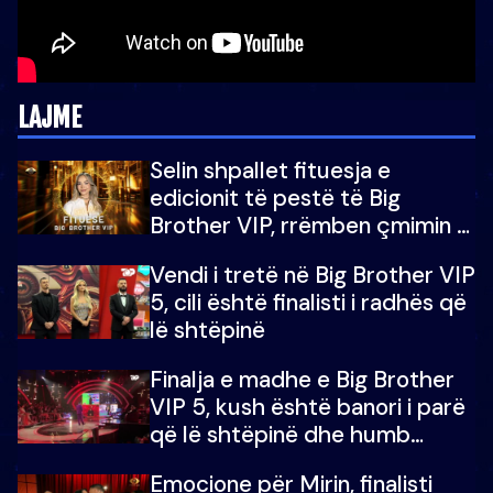
LAJME
Selin shpallet fituesja e
edicionit të pestë të Big
Brother VIP, rrëmben çmimin e
madh prej 100 mijë eurosh
Vendi i tretë në Big Brother VIP
5, cili është finalisti i radhës që
lë shtëpinë
Finalja e madhe e Big Brother
VIP 5, kush është banori i parë
që lë shtëpinë dhe humb
mundësinë për të fituar
Emocione për Mirin, finalisti
çmimin e madh