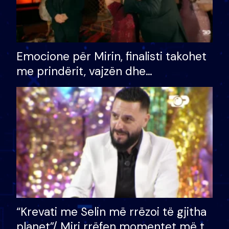
Emocione për Mirin, finalisti takohet
me prindërit, vajzën dhe
bashkëshorten: S’kemi ndonjë letër
divorci apo jo?
“Krevati me Selin më rrëzoi të gjitha
planet”/ Miri rrëfen momentet më të