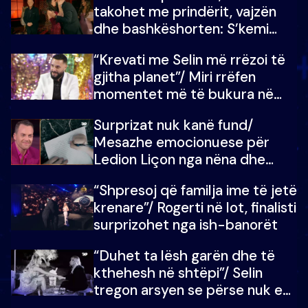
takohet me prindërit, vajzën
dhe bashkëshorten: S’kemi
ndonjë letër divorci apo jo?
“Krevati me Selin më rrëzoi të
gjitha planet”/ Miri rrëfen
momentet më të bukura në
shtëpinë e BB VIP: Do më
Surprizat nuk kanë fund/
mungojë zilja e mëngjesit kur…
Mesazhe emocionuese për
Ledion Liçon nga nëna dhe
fëmijët e tij, moderatori nuk i
“Shpresoj që familja ime të jetë
mban dot lotët: Nuk meritoj…
krenare”/ Rogerti në lot, finalisti
surprizohet nga ish-banorët
“Duhet ta lësh garën dhe të
kthehesh në shtëpi”/ Selin
tregon arsyen se përse nuk e
dëgjoi fjalën e së ëmës: Doja ta