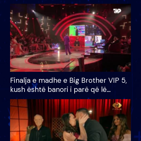
Finalja e madhe e Big Brother VIP 5,
kush është banori i parë që lë
shtëpinë dhe humb mundësinë për
të fituar çmimin e madh