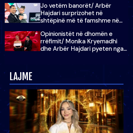
Jo vetëm banorët/ Arbër
çoja luftën time deri në fund
Hajdari surprizohet në
shtëpinë më të famshme në
Shqipëri, opinionisti takohet me
Opinionistët në dhomën e
vajzën e tij
rrëfimit/ Monika Kryemadhi
dhe Arbër Hajdari pyeten nga
Ledion Liço: A do ta
zëvendësonit njëri-tjetrin?
LAJME