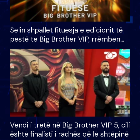
Selin shpallet fituesja e edicionit të
pestë të Big Brother VIP, rrëmben
çmimin e madh prej 100 mijë eurosh
Vendi i tretë në Big Brother VIP 5, cili
është finalisti i radhës që lë shtëpinë