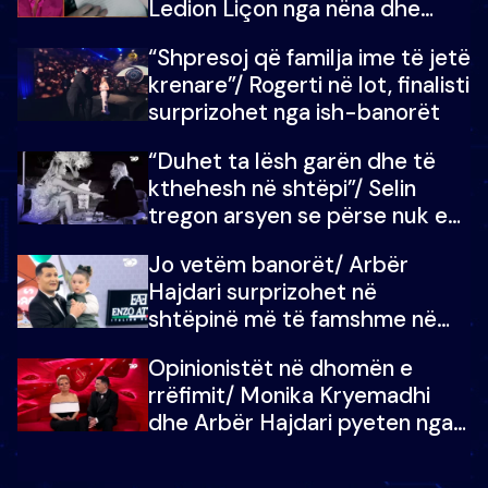
Ledion Liçon nga nëna dhe
fëmijët e tij, moderatori nuk i
“Shpresoj që familja ime të jetë
mban dot lotët: Nuk meritoj…
krenare”/ Rogerti në lot, finalisti
surprizohet nga ish-banorët
“Duhet ta lësh garën dhe të
kthehesh në shtëpi”/ Selin
tregon arsyen se përse nuk e
dëgjoi fjalën e së ëmës: Doja ta
Jo vetëm banorët/ Arbër
çoja luftën time deri në fund
Hajdari surprizohet në
shtëpinë më të famshme në
Shqipëri, opinionisti takohet me
Opinionistët në dhomën e
vajzën e tij
rrëfimit/ Monika Kryemadhi
dhe Arbër Hajdari pyeten nga
Ledion Liço: A do ta
zëvendësonit njëri-tjetrin?