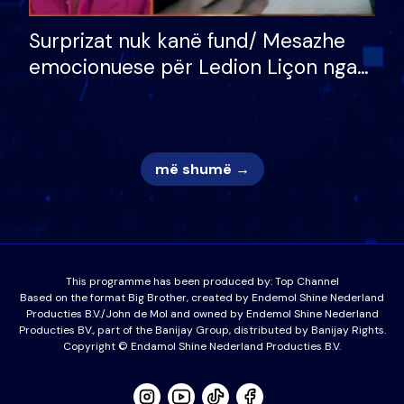
Surprizat nuk kanë fund/ Mesazhe
emocionuese për Ledion Liçon nga
nëna dhe fëmijët e tij, moderatori
nuk i mban dot lotët: Nuk meritoj…
më shumë →
This programme has been produced by:
Top Channel
Based on the format Big Brother, created by Endemol Shine Nederland
Producties B.V./John de Mol and owned by Endemol Shine Nederland
Producties BV., part of the Banijay Group, distributed by Banijay Rights.
Copyright © Endamol Shine Nederland Producties B.V.