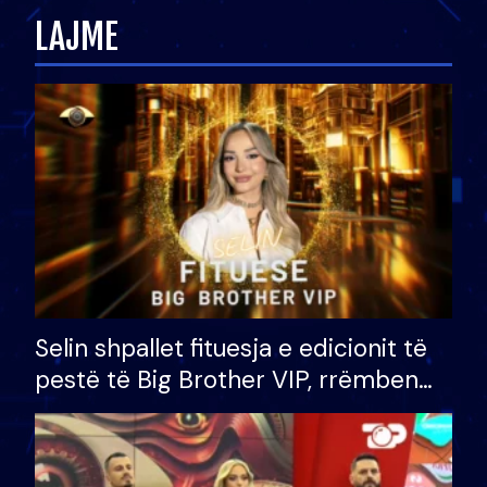
LAJME
Selin shpallet fituesja e edicionit të
pestë të Big Brother VIP, rrëmben
çmimin e madh prej 100 mijë eurosh