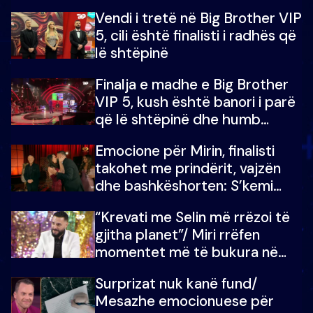
madh prej 100 mijë eurosh
Vendi i tretë në Big Brother VIP
5, cili është finalisti i radhës që
lë shtëpinë
Finalja e madhe e Big Brother
VIP 5, kush është banori i parë
që lë shtëpinë dhe humb
mundësinë për të fituar
Emocione për Mirin, finalisti
çmimin e madh
takohet me prindërit, vajzën
dhe bashkëshorten: S’kemi
ndonjë letër divorci apo jo?
“Krevati me Selin më rrëzoi të
gjitha planet”/ Miri rrëfen
momentet më të bukura në
shtëpinë e BB VIP: Do më
Surprizat nuk kanë fund/
mungojë zilja e mëngjesit kur…
Mesazhe emocionuese për