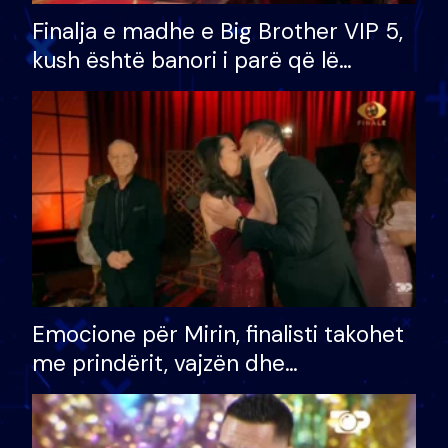
Finalja e madhe e Big Brother VIP 5,
kush është banori i parë që lë
shtëpinë dhe humb mundësinë për
të fituar çmimin e madh
Emocione për Mirin, finalisti takohet
me prindërit, vajzën dhe
bashkëshorten: S’kemi ndonjë letër
divorci apo jo?