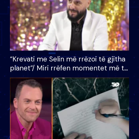
“Krevati me Selin më rrëzoi të gjitha
planet”/ Miri rrëfen momentet më të
bukura në shtëpinë e BB VIP: Do më
mungojë zilja e mëngjesit kur…