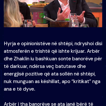
Hyrja e opinionistëve në shtëpi, ndryshoi disi
atmosferën e trishtë që ishte krijuar. Arbër
dhe Zhaklin iu bashkuan sonte banorëve për
të darkuar, ndërsa veç batutave dhe
energjisë pozitive që ata sollën në shtëpi,
nuk munguan as këshillat, apo “kritikat” nga
ana e të dyve.
Arbër i tha banorëve se ata janë bërë të