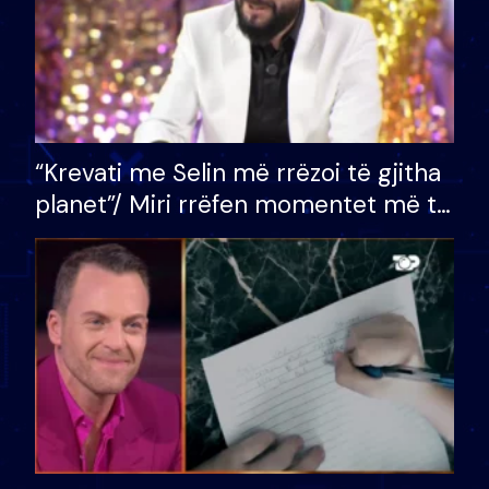
“Krevati me Selin më rrëzoi të gjitha
planet”/ Miri rrëfen momentet më të
bukura në shtëpinë e BB VIP: Do më
mungojë zilja e mëngjesit kur…