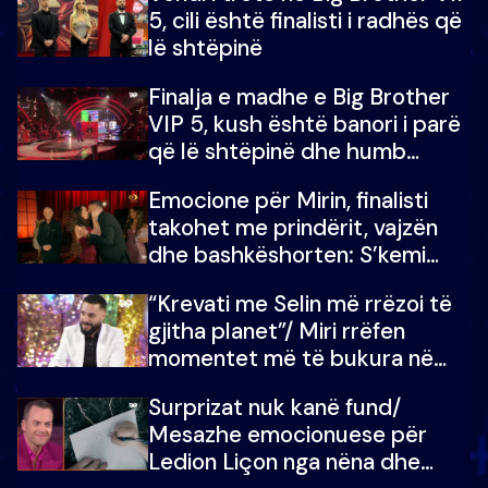
5, cili është finalisti i radhës që
lë shtëpinë
Finalja e madhe e Big Brother
VIP 5, kush është banori i parë
që lë shtëpinë dhe humb
mundësinë për të fituar
Emocione për Mirin, finalisti
çmimin e madh
takohet me prindërit, vajzën
dhe bashkëshorten: S’kemi
ndonjë letër divorci apo jo?
“Krevati me Selin më rrëzoi të
gjitha planet”/ Miri rrëfen
momentet më të bukura në
shtëpinë e BB VIP: Do më
Surprizat nuk kanë fund/
mungojë zilja e mëngjesit kur…
Mesazhe emocionuese për
Ledion Liçon nga nëna dhe