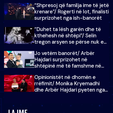
fëmijët e tij, moderatori nuk i
“Shpresoj që familja ime të jetë
mban dot lotët: Nuk meritoj…
krenare”/ Rogerti në lot, finalisti
surprizohet nga ish-banorët
“Duhet ta lësh garën dhe të
kthehesh në shtëpi”/ Selin
tregon arsyen se përse nuk e
dëgjoi fjalën e së ëmës: Doja ta
Jo vetëm banorët/ Arbër
çoja luftën time deri në fund
Hajdari surprizohet në
shtëpinë më të famshme në
Shqipëri, opinionisti takohet me
Opinionistët në dhomën e
vajzën e tij
rrëfimit/ Monika Kryemadhi
dhe Arbër Hajdari pyeten nga
Ledion Liço: A do ta
zëvendësonit njëri-tjetrin?