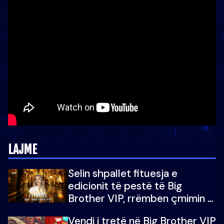
LAJME
Selin shpallet fituesja e
edicionit të pestë të Big
Brother VIP, rrëmben çmimin e
madh prej 100 mijë eurosh
Vendi i tretë në Big Brother VIP