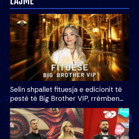
LAJME
Selin shpallet fituesja e edicionit të
pestë të Big Brother VIP, rrëmben
çmimin e madh prej 100 mijë eurosh