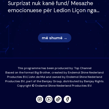
Surprizat nuk kanë fund/ Mesazhe
emocionuese për Ledion Liçon nga
nëna dhe fëmijët e tij, moderatori
nuk i mban dot lotët: Nuk meritoj…
më shumë →
This programme has been produced by:
Top Channel
Based on the format Big Brother, created by Endemol Shine Nederland
Producties B.V./John de Mol and owned by Endemol Shine Nederland
Producties BV., part of the Banijay Group, distributed by Banijay Rights.
Copyright © Endamol Shine Nederland Producties B.V.