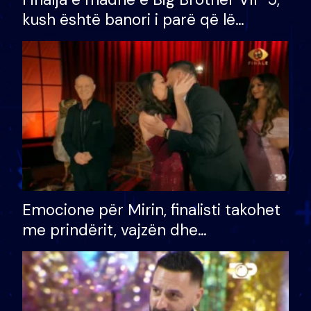
kush është banori i parë që lë
shtëpinë dhe humb mundësinë për
të fituar çmimin e madh
Emocione për Mirin, finalisti takohet
me prindërit, vajzën dhe
bashkëshorten: S’kemi ndonjë letër
divorci apo jo?