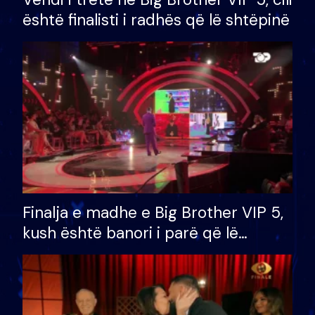
është finalisti i radhës që lë shtëpinë
Finalja e madhe e Big Brother VIP 5,
kush është banori i parë që lë
shtëpinë dhe humb mundësinë për
të fituar çmimin e madh