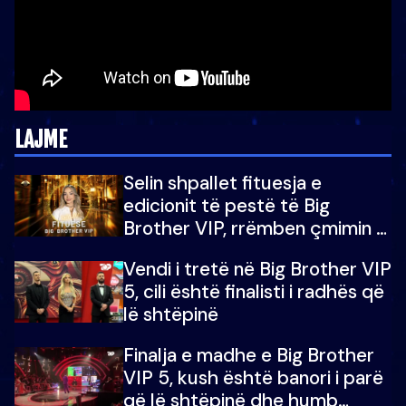
LAJME
Selin shpallet fituesja e
edicionit të pestë të Big
Brother VIP, rrëmben çmimin e
madh prej 100 mijë eurosh
Vendi i tretë në Big Brother VIP
5, cili është finalisti i radhës që
lë shtëpinë
Finalja e madhe e Big Brother
VIP 5, kush është banori i parë
që lë shtëpinë dhe humb