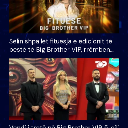
Selin shpallet fituesja e edicionit të
pestë të Big Brother VIP, rrëmben
çmimin e madh prej 100 mijë eurosh
Vendi i tretë në Big Brother VIP 5, cili