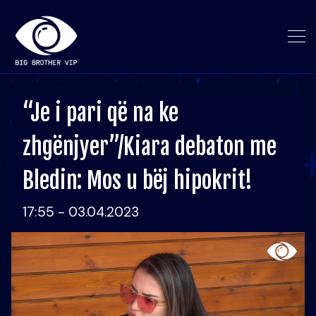
“Je i pari që na ke
zhgënjyer”/Kiara debaton me
Bledin: Mos u bëj hipokrit!
17:55 - 03.04.2023