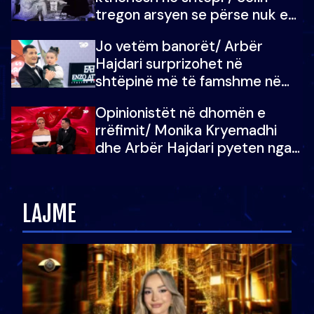
tregon arsyen se përse nuk e
dëgjoi fjalën e së ëmës: Doja ta
Jo vetëm banorët/ Arbër
çoja luftën time deri në fund
Hajdari surprizohet në
shtëpinë më të famshme në
Shqipëri, opinionisti takohet me
Opinionistët në dhomën e
vajzën e tij
rrëfimit/ Monika Kryemadhi
dhe Arbër Hajdari pyeten nga
Ledion Liço: A do ta
zëvendësonit njëri-tjetrin?
LAJME