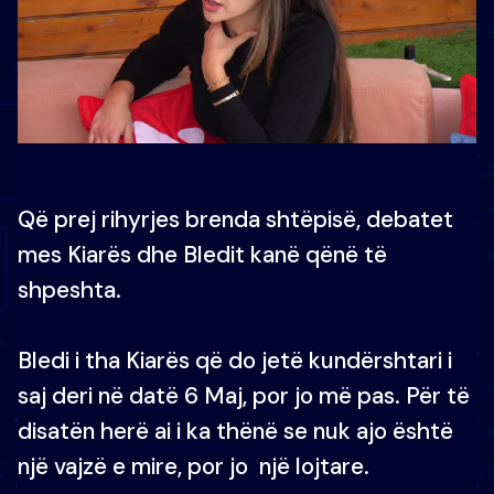
Që prej rihyrjes brenda shtëpisë, debatet
mes Kiarës dhe Bledit kanë qënë të
shpeshta.
Bledi i tha Kiarës që do jetë kundërshtari i
saj deri në datë 6 Maj, por jo më pas. Për të
disatën herë ai i ka thënë se nuk ajo është
një vajzë e mire, por jo një lojtare.