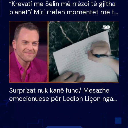
“Krevati me Selin më rrëzoi të gjitha
planet”/ Miri rrëfen momentet më të
bukura në shtëpinë e BB VIP: Do më
mungojë zilja e mëngjesit kur…
Surprizat nuk kanë fund/ Mesazhe
emocionuese për Ledion Liçon nga
nëna dhe fëmijët e tij, moderatori
nuk i mban dot lotët: Nuk meritoj…