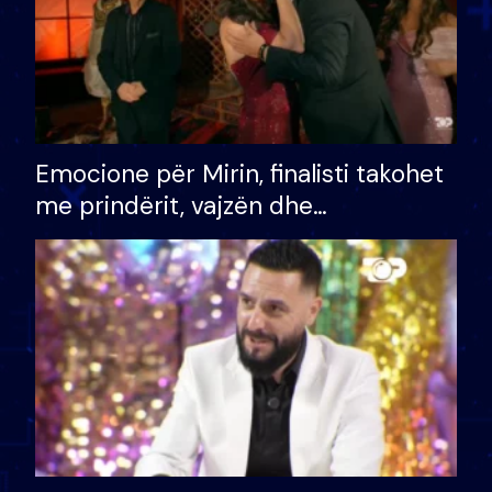
Emocione për Mirin, finalisti takohet
me prindërit, vajzën dhe
bashkëshorten: S’kemi ndonjë letër
divorci apo jo?