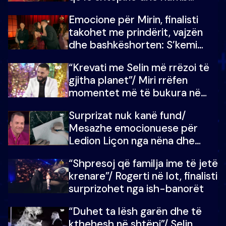
mundësinë për të fituar
Emocione për Mirin, finalisti
çmimin e madh
takohet me prindërit, vajzën
dhe bashkëshorten: S’kemi
ndonjë letër divorci apo jo?
“Krevati me Selin më rrëzoi të
gjitha planet”/ Miri rrëfen
momentet më të bukura në
shtëpinë e BB VIP: Do më
Surprizat nuk kanë fund/
mungojë zilja e mëngjesit kur…
Mesazhe emocionuese për
Ledion Liçon nga nëna dhe
fëmijët e tij, moderatori nuk i
“Shpresoj që familja ime të jetë
mban dot lotët: Nuk meritoj…
krenare”/ Rogerti në lot, finalisti
surprizohet nga ish-banorët
“Duhet ta lësh garën dhe të
kthehesh në shtëpi”/ Selin