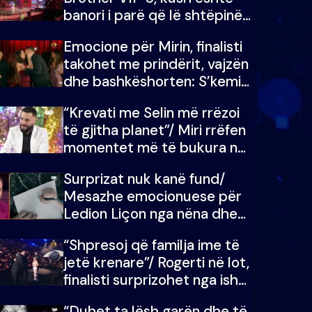
banori i parë që lë shtëpinë
dhe humb mundësinë për të
Emocione për Mirin, finalisti
fituar çmimin e madh
takohet me prindërit, vajzën
dhe bashkëshorten: S’kemi
ndonjë letër divorci apo jo?
“Krevati me Selin më rrëzoi
të gjitha planet”/ Miri rrëfen
momentet më të bukura në
shtëpinë e BB VIP: Do më
Surprizat nuk kanë fund/
mungojë zilja e mëngjesit
Mesazhe emocionuese për
kur…
Ledion Liçon nga nëna dhe
fëmijët e tij, moderatori nuk
“Shpresoj që familja ime të
i mban dot lotët: Nuk
jetë krenare”/ Rogerti në lot,
meritoj…
finalisti surprizohet nga ish-
banorët
“Duhet ta lësh garën dhe të