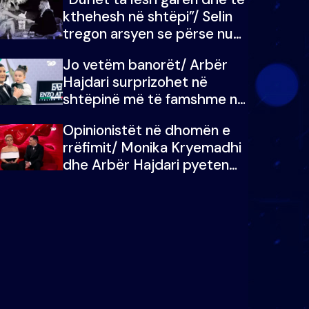
kthehesh në shtëpi”/ Selin
tregon arsyen se përse nuk
e dëgjoi fjalën e së ëmës:
Jo vetëm banorët/ Arbër
Doja ta çoja luftën time deri
Hajdari surprizohet në
në fund
shtëpinë më të famshme në
Shqipëri, opinionisti takohet
Opinionistët në dhomën e
me vajzën e tij
rrëfimit/ Monika Kryemadhi
dhe Arbër Hajdari pyeten
nga Ledion Liço: A do ta
zëvendësonit njëri-tjetrin?