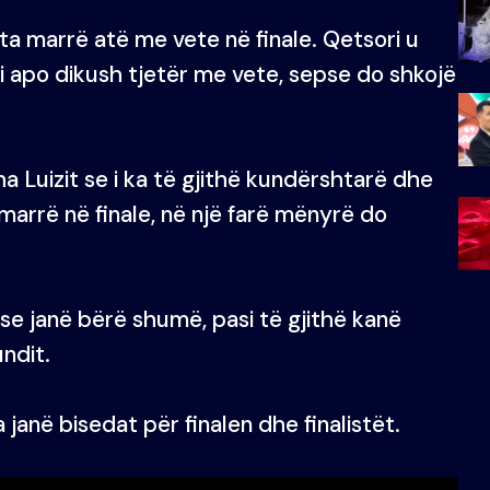
 ta marrë atë me vete në finale. Qetsori u
i apo dikush tjetër me vete, sepse do shkojë
ha Luizit se i ka të gjithë kundërshtarë dhe
marrë në finale, në një farë mënyrë do
ha se janë bërë shumë, pasi të gjithë kanë
ndit.
janë bisedat për finalen dhe finalistët.