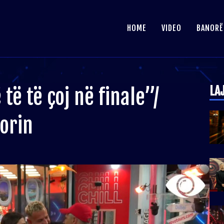
HOME
VIDEO
BANORË
LA
ë të çoj në finale”/
sorin