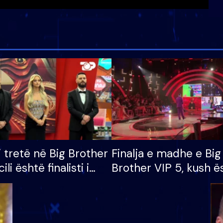
i tretë në Big Brother
Finalja e madhe e Big
cili është finalisti i
Brother VIP 5, kush ë
 që lë shtëpinë
banori i parë që lë sh
dhe humb mundësinë
të fituar çmimin e m