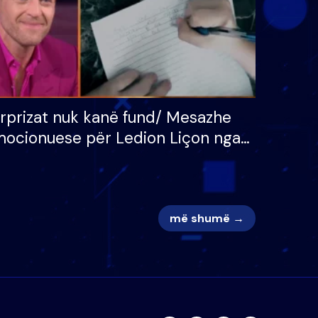
rprizat nuk kanë fund/ Mesazhe
ocionuese për Ledion Liçon nga
na dhe fëmijët e tij, moderatori
k i mban dot lotët: Nuk meritoj…
më shumë →