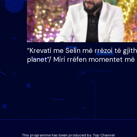
“Krevati me Selin më rrëzoi të gjit
planet”/ Miri rrëfen momentet më 
bukura në shtëpinë e BB VIP: Do 
mungojë zilja e mëngjesit kur…
This programme has been produced by:
Top Channel