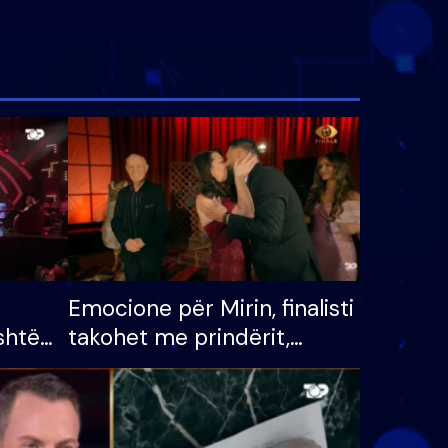
Emocione për Mirin, finalisti
shtë
takohet me prindërit,
tëpinë
vajzën dhe bashkëshorten:
 për
S’kemi ndonjë letër divorci
adh
apo jo?