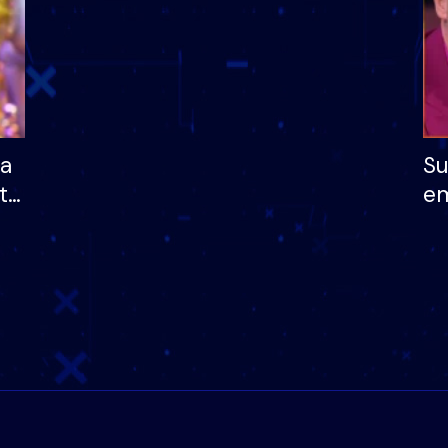
ha
Su
të
em
më
në
nu