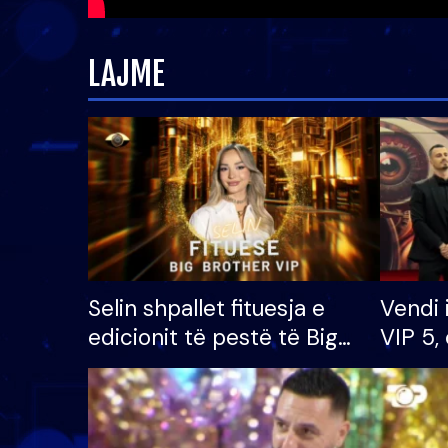
LAJME
Selin shpallet fituesja e
Vendi 
edicionit të pestë të Big
VIP 5, 
Brother VIP, rrëmben
radhës
çmimin e madh prej 100
mijë eurosh