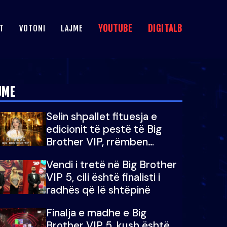
YOUTUBE
DIGITALB
T
VOTONI
LAJME
JME
Selin shpallet fituesja e
edicionit të pestë të Big
Brother VIP, rrëmben
çmimin e madh prej 100
Vendi i tretë në Big Brother
mijë eurosh
VIP 5, cili është finalisti i
radhës që lë shtëpinë
Finalja e madhe e Big
Brother VIP 5, kush është