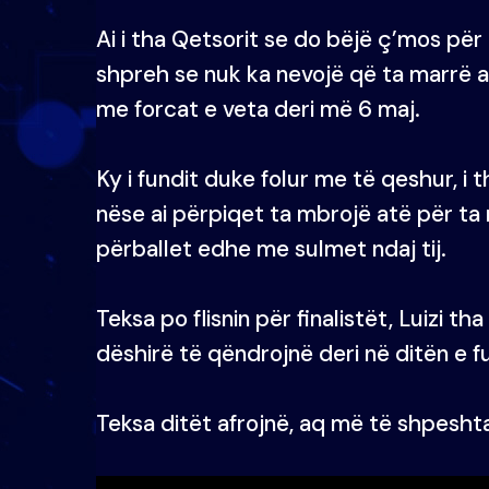
Ai i tha Qetsorit se do bëjë ç’mos për
shpreh se nuk ka nevojë që ta marrë a
me forcat e veta deri më 6 maj.
Ky i fundit duke folur me të qeshur, i t
nëse ai përpiqet ta mbrojë atë për ta 
përballet edhe me sulmet ndaj tij.
Teksa po flisnin për finalistët, Luizi t
dëshirë të qëndrojnë deri në ditën e fu
Teksa ditët afrojnë, aq më të shpeshta 