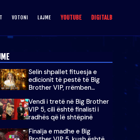
YOUTUBE
DIGITALB
T
VOTONI
LAJME
JME
Selin shpallet fituesja e
edicionit të pestë të Big
Brother VIP, rrëmben
çmimin e madh prej 100
Vendi i tretë në Big Brother
mijë eurosh
VIP 5, cili është finalisti i
radhës që lë shtëpinë
Finalja e madhe e Big
Brother VIP 5, kush është