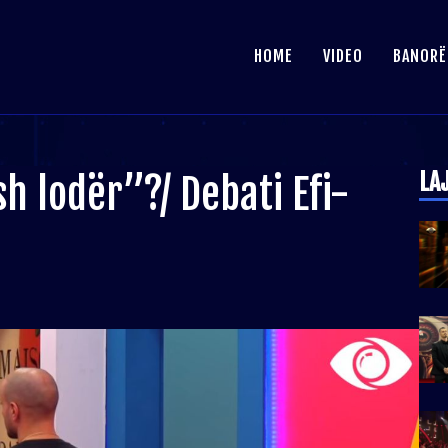
HOME
VIDEO
BANORË
LA
h lodër”?/ Debati Efi-