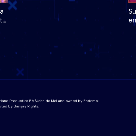
ha
Su
të
em
më
në
nu
rland Producties B.V./John de Mol and owned by Endemol
uted by Banijay Rights.