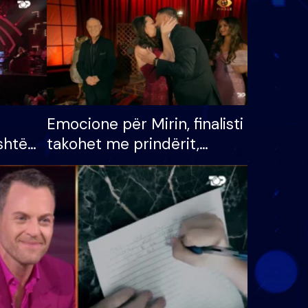
Emocione për Mirin, finalisti
shtë
takohet me prindërit,
tëpinë
vajzën dhe bashkëshorten:
 për
S’kemi ndonjë letër divorci
adh
apo jo?