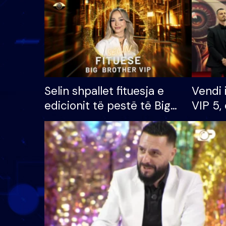
Selin shpallet fituesja e
Vendi 
edicionit të pestë të Big
VIP 5, 
Brother VIP, rrëmben
radhës
çmimin e madh prej 100
mijë eurosh