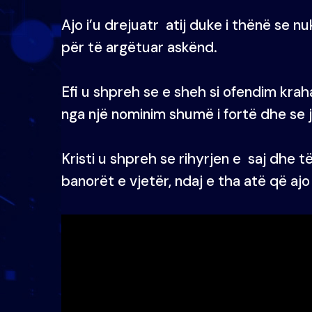
Ajo i’u drejuatr atij duke i thënë se n
për të argëtuar askënd.
Efi u shpreh se e sheh si ofendim kraha
nga një nominim shumë i fortë dhe se j
Kristi u shpreh se rihyrjen e saj dhe t
banorët e vjetër, ndaj e tha atë që ajo