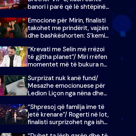
banori i parë që lë shtëpinë
dhe humb mundësinë për të
Emocione për Mirin, finalisti
fituar çmimin e madh
takohet me prindërit, vajzën
dhe bashkëshorten: S’kemi
ndonjë letër divorci apo jo?
“Krevati me Selin më rrëzoi
të gjitha planet”/ Miri rrëfen
momentet më të bukura në
shtëpinë e BB VIP: Do më
Surprizat nuk kanë fund/
mungojë zilja e mëngjesit
Mesazhe emocionuese për
kur…
Ledion Liçon nga nëna dhe
fëmijët e tij, moderatori nuk
“Shpresoj që familja ime të
i mban dot lotët: Nuk
jetë krenare”/ Rogerti në lot,
meritoj…
finalisti surprizohet nga ish-
banorët
“Duhet ta lësh garën dhe të