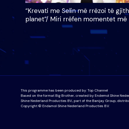
“Krevati me Selin më rrëzoi të gjit
planet”/ Miri rrëfen momentet më 
bukura në shtëpinë e BB VIP: Do 
mungojë zilja e mëngjesit kur…
This programme has been produced by:
Top Channel
Based on the format Big Brother, created by Endemol Shine Nede
Shine Nederland Producties BV., part of the Banijay Group, distrib
Copyright © Endamol Shine Nederland Producties B.V.