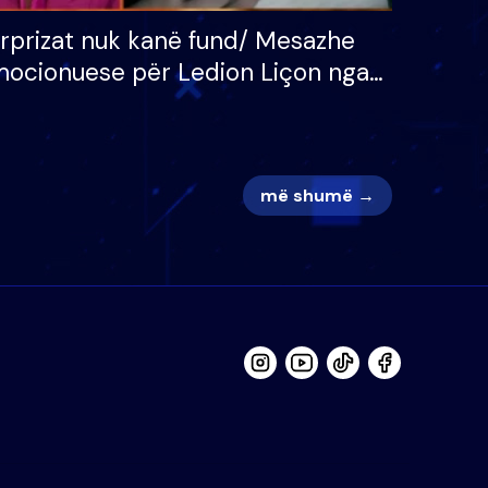
rprizat nuk kanë fund/ Mesazhe
ocionuese për Ledion Liçon nga
na dhe fëmijët e tij, moderatori
k i mban dot lotët: Nuk meritoj…
më shumë →