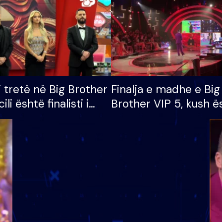
i tretë në Big Brother
Finalja e madhe e Big
cili është finalisti i
Brother VIP 5, kush ë
 që lë shtëpinë
banori i parë që lë sh
dhe humb mundësinë
të fituar çmimin e m