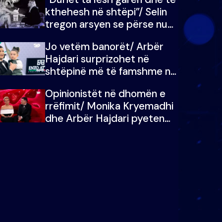
kthehesh në shtëpi”/ Selin
tregon arsyen se përse nuk
e dëgjoi fjalën e së ëmës:
Jo vetëm banorët/ Arbër
Doja ta çoja luftën time deri
Hajdari surprizohet në
në fund
shtëpinë më të famshme në
Shqipëri, opinionisti takohet
Opinionistët në dhomën e
me vajzën e tij
rrëfimit/ Monika Kryemadhi
dhe Arbër Hajdari pyeten
nga Ledion Liço: A do ta
zëvendësonit njëri-tjetrin?