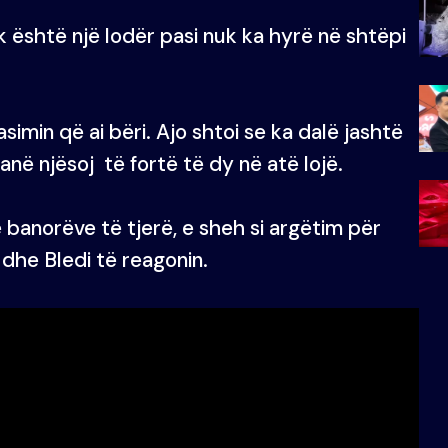
uk është një lodër pasi nuk ka hyrë në shtëpi
simin që ai bëri. Ajo shtoi se ka dalë jashtë
anë njësoj të fortë të dy në atë lojë.
ë banorëve të tjerë, e sheh si argëtim për
 dhe Bledi të reagonin.