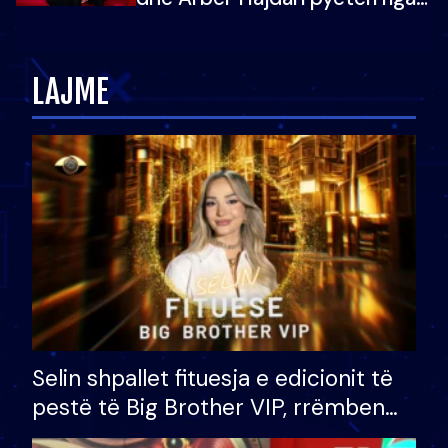
Ledion Liço: A do ta
zëvendësonit njëri-tjetrin?
LAJME
Selin shpallet fituesja e edicionit të
pestë të Big Brother VIP, rrëmben
çmimin e madh prej 100 mijë eurosh