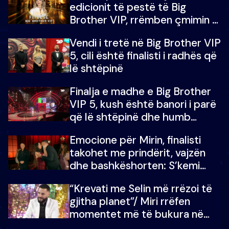
edicionit të pestë të Big
Brother VIP, rrëmben çmimin e
madh prej 100 mijë eurosh
Vendi i tretë në Big Brother VIP
5, cili është finalisti i radhës që
lë shtëpinë
Finalja e madhe e Big Brother
VIP 5, kush është banori i parë
që lë shtëpinë dhe humb
mundësinë për të fituar
Emocione për Mirin, finalisti
çmimin e madh
takohet me prindërit, vajzën
dhe bashkëshorten: S’kemi
ndonjë letër divorci apo jo?
“Krevati me Selin më rrëzoi të
gjitha planet”/ Miri rrëfen
momentet më të bukura në
shtëpinë e BB VIP: Do më