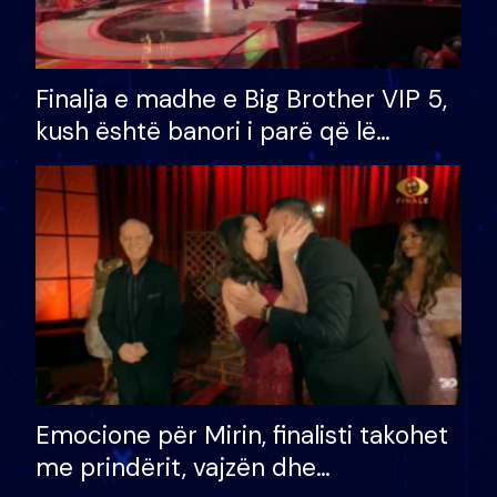
Finalja e madhe e Big Brother VIP 5,
kush është banori i parë që lë
shtëpinë dhe humb mundësinë për
të fituar çmimin e madh
Emocione për Mirin, finalisti takohet
me prindërit, vajzën dhe