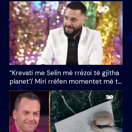
bashkëshorten: S’kemi ndonjë letër
divorci apo jo?
“Krevati me Selin më rrëzoi të gjitha
planet”/ Miri rrëfen momentet më të
bukura në shtëpinë e BB VIP: Do më
mungojë zilja e mëngjesit kur…