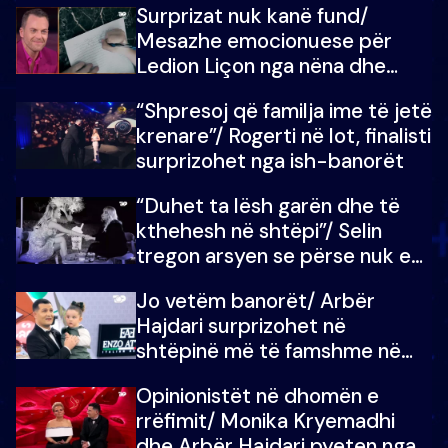
Surprizat nuk kanë fund/
mungojë zilja e mëngjesit kur…
Mesazhe emocionuese për
Ledion Liçon nga nëna dhe
fëmijët e tij, moderatori nuk i
“Shpresoj që familja ime të jetë
mban dot lotët: Nuk meritoj…
krenare”/ Rogerti në lot, finalisti
surprizohet nga ish-banorët
“Duhet ta lësh garën dhe të
kthehesh në shtëpi”/ Selin
tregon arsyen se përse nuk e
dëgjoi fjalën e së ëmës: Doja ta
Jo vetëm banorët/ Arbër
çoja luftën time deri në fund
Hajdari surprizohet në
shtëpinë më të famshme në
Shqipëri, opinionisti takohet me
Opinionistët në dhomën e
vajzën e tij
rrëfimit/ Monika Kryemadhi
dhe Arbër Hajdari pyeten nga