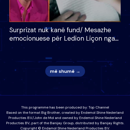
Surprizat nuk kanë fund/ Mesazhe
emocionuese për Ledion Liçon nga
nëna dhe fëmijët e tij, moderatori
nuk i mban dot lotët: Nuk meritoj…
më shumë →
This programme has been produced by:
Top Channel
Based on the format Big Brother, created by Endemol Shine Nederland
Producties B.V./John de Mol and owned by Endemol Shine Nederland
Producties BV., part of the Banijay Group, distributed by Banijay Rights.
Copyright © Endamol Shine Nederland Producties B.V.