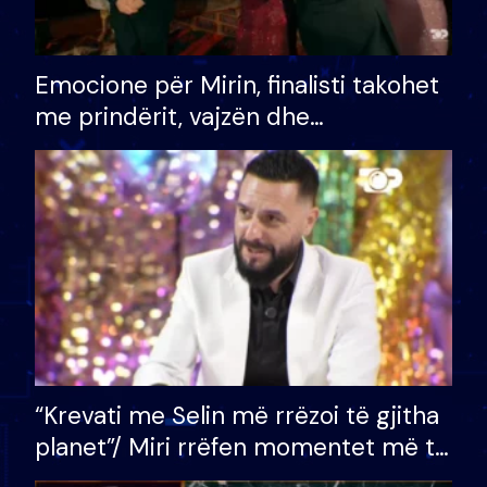
Emocione për Mirin, finalisti takohet
me prindërit, vajzën dhe
bashkëshorten: S’kemi ndonjë letër
divorci apo jo?
“Krevati me Selin më rrëzoi të gjitha
planet”/ Miri rrëfen momentet më të
bukura në shtëpinë e BB VIP: Do më