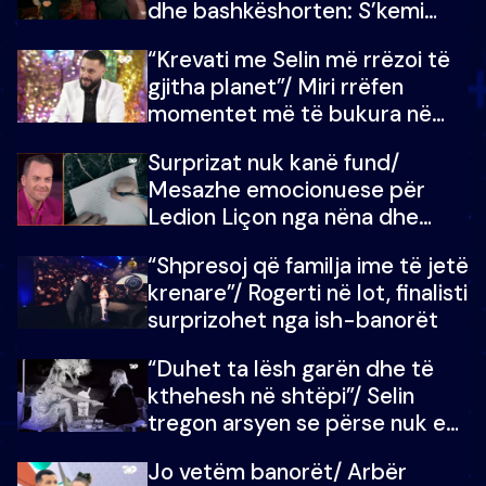
dhe bashkëshorten: S’kemi
ndonjë letër divorci apo jo?
“Krevati me Selin më rrëzoi të
gjitha planet”/ Miri rrëfen
momentet më të bukura në
shtëpinë e BB VIP: Do më
Surprizat nuk kanë fund/
mungojë zilja e mëngjesit kur…
Mesazhe emocionuese për
Ledion Liçon nga nëna dhe
fëmijët e tij, moderatori nuk i
“Shpresoj që familja ime të jetë
mban dot lotët: Nuk meritoj…
krenare”/ Rogerti në lot, finalisti
surprizohet nga ish-banorët
“Duhet ta lësh garën dhe të
kthehesh në shtëpi”/ Selin
tregon arsyen se përse nuk e
dëgjoi fjalën e së ëmës: Doja ta
Jo vetëm banorët/ Arbër
çoja luftën time deri në fund