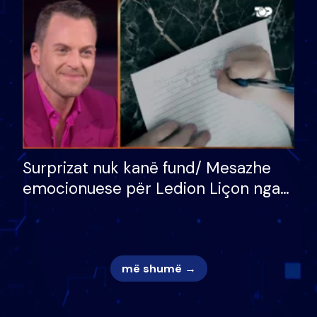
mungojë zilja e mëngjesit kur…
Surprizat nuk kanë fund/ Mesazhe
emocionuese për Ledion Liçon nga
nëna dhe fëmijët e tij, moderatori
nuk i mban dot lotët: Nuk meritoj…
më shumë →