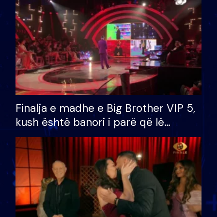
Finalja e madhe e Big Brother VIP 5,
kush është banori i parë që lë
shtëpinë dhe humb mundësinë për
të fituar çmimin e madh