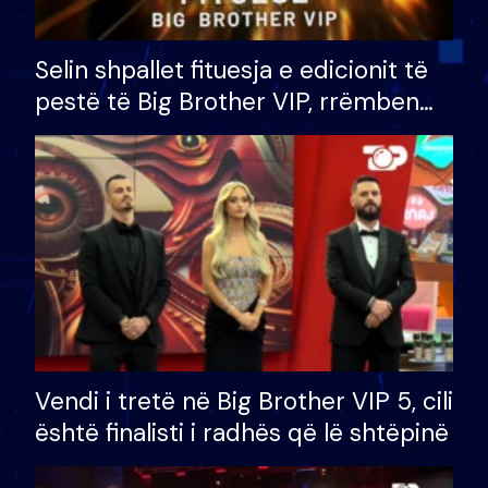
Selin shpallet fituesja e edicionit të
pestë të Big Brother VIP, rrëmben
çmimin e madh prej 100 mijë eurosh
Vendi i tretë në Big Brother VIP 5, cili
është finalisti i radhës që lë shtëpinë