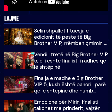
LAJME
Selin shpallet fituesja e
edicionit të pestë të Big
Brother VIP, rrëmben çmimin e
madh prej 100 mijë eurosh
Vendi i tretë në Big Brother VIP
5, cili është finalisti i radhës që
lë shtëpinë
Finalja e madhe e Big Brother
VIP 5, kush është banori i parë
që lë shtëpinë dhe humb
mundësinë për të fituar
Emocione për Mirin, finalisti
çmimin e madh
takohet me prindërit, vajzën