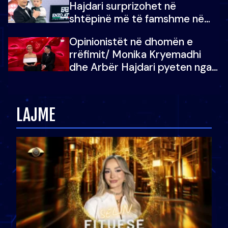
Hajdari surprizohet në
shtëpinë më të famshme në
Shqipëri, opinionisti takohet me
Opinionistët në dhomën e
vajzën e tij
rrëfimit/ Monika Kryemadhi
dhe Arbër Hajdari pyeten nga
Ledion Liço: A do ta
zëvendësonit njëri-tjetrin?
LAJME