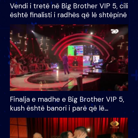
Vendi i tretë në Big Brother VIP 5, cili
është finalisti i radhës që lë shtëpinë
Finalja e madhe e Big Brother VIP 5,
kush është banori i parë që lë
shtëpinë dhe humb mundësinë për
të fituar çmimin e madh