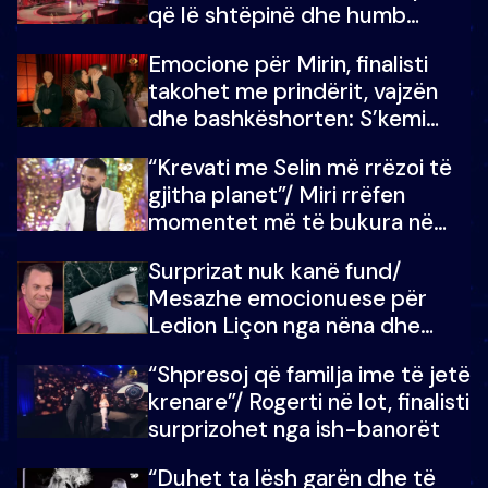
që lë shtëpinë dhe humb
mundësinë për të fituar
Emocione për Mirin, finalisti
çmimin e madh
takohet me prindërit, vajzën
dhe bashkëshorten: S’kemi
ndonjë letër divorci apo jo?
“Krevati me Selin më rrëzoi të
gjitha planet”/ Miri rrëfen
momentet më të bukura në
shtëpinë e BB VIP: Do më
Surprizat nuk kanë fund/
mungojë zilja e mëngjesit kur…
Mesazhe emocionuese për
Ledion Liçon nga nëna dhe
fëmijët e tij, moderatori nuk i
“Shpresoj që familja ime të jetë
mban dot lotët: Nuk meritoj…
krenare”/ Rogerti në lot, finalisti
surprizohet nga ish-banorët
“Duhet ta lësh garën dhe të