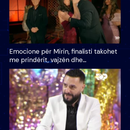
Emocione për Mirin, finalisti takohet
me prindërit, vajzën dhe
bashkëshorten: S’kemi ndonjë letër
divorci apo jo?