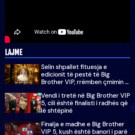
LAJME
Selin shpallet fituesja e
edicionit të pestë të Big
Brother VIP, rrëmben çmimin e
madh prej 100 mijë eurosh
Vendi i tretë në Big Brother VIP
5, cili është finalisti i radhës që
lë shtëpinë
Finalja e madhe e Big Brother
VIP 5, kush është banori i parë