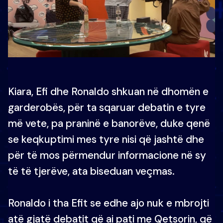
Kiara, Efi dhe Ronaldo shkuan në dhomën e
garderobës, për ta sqaruar debatin e tyre
më vete, pa praninë e banorëve, duke qenë
se keqkuptimi mes tyre nisi që jashtë dhe
për të mos përmendur informacione në sy
të të tjerëve, ata biseduan veçmas.
Ronaldo i tha Efit se edhe ajo nuk e mbrojti
atë gjatë debatit që ai pati me Qetsorin, që