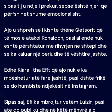
sipas tij u ndje i prekur, sepse është njeri që
përfshihet shumë emocionalisht.
Ajo u shpreh se i kishte thënë Qetsorit që
të mos e atakoi Ronaldon, pasi ai ende nuk
është përshtatur me rihyrjen në shtëpi dhe
se ka kaluar një periudhë të vështirë jashtë.
Edhe Kiara i tha Efit që ajo nuk e ka
mbëshetur atë fare jashtë, pasi kishte frikë
se do humbiste ndjekësit në Instagram.
Sipas saj, Efi ka mbrojtur vetëm Luizin, pasi
atë do publiku dhe në këtë mënyrë ajo