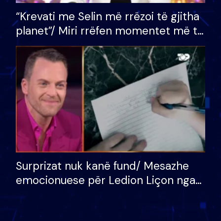
“Krevati me Selin më rrëzoi të gjitha
planet”/ Miri rrëfen momentet më të
bukura në shtëpinë e BB VIP: Do më
mungojë zilja e mëngjesit kur…
Surprizat nuk kanë fund/ Mesazhe
emocionuese për Ledion Liçon nga
nëna dhe fëmijët e tij, moderatori
nuk i mban dot lotët: Nuk meritoj…