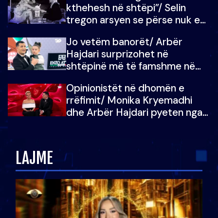
kthehesh në shtëpi”/ Selin
tregon arsyen se përse nuk e
dëgjoi fjalën e së ëmës: Doja ta
Jo vetëm banorët/ Arbër
çoja luftën time deri në fund
Hajdari surprizohet në
shtëpinë më të famshme në
Shqipëri, opinionisti takohet me
Opinionistët në dhomën e
vajzën e tij
rrëfimit/ Monika Kryemadhi
dhe Arbër Hajdari pyeten nga
Ledion Liço: A do ta
zëvendësonit njëri-tjetrin?
LAJME