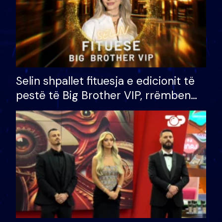
Selin shpallet fituesja e edicionit të
pestë të Big Brother VIP, rrëmben
çmimin e madh prej 100 mijë eurosh