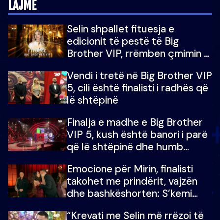
LAJME
Selin shpallet fituesja e
edicionit të pestë të Big
Brother VIP, rrëmben çmimin e
madh prej 100 mijë eurosh
Vendi i tretë në Big Brother VIP
5, cili është finalisti i radhës që
lë shtëpinë
Finalja e madhe e Big Brother
VIP 5, kush është banori i parë
që lë shtëpinë dhe humb
mundësinë për të fituar
Emocione për Mirin, finalisti
çmimin e madh
takohet me prindërit, vajzën
dhe bashkëshorten: S’kemi
ndonjë letër divorci apo jo?
“Krevati me Selin më rrëzoi të