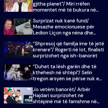
gjitha planet”/ Miri rrëfen
momentet më të bukura në
shtëpinë e BB VIP: Do më
Surprizat nuk kanë fund/
mungojë zilja e mëngjesit kur…
Mesazhe emocionuese për
Ledion Liçon nga nëna dhe
fëmijët e tij, moderatori nuk i
“Shpresoj që familja ime të jetë
mban dot lotët: Nuk meritoj…
krenare”/ Rogerti në lot, finalisti
surprizohet nga ish-banorët
“Duhet ta lësh garën dhe të
kthehesh në shtëpi”/ Selin
tregon arsyen se përse nuk e
dëgjoi fjalën e së ëmës: Doja ta
Jo vetëm banorët/ Arbër
çoja luftën time deri në fund
Hajdari surprizohet në
shtëpinë më të famshme në
Shqipëri, opinionisti takohet me