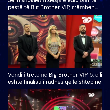
Selin shpallet fituesja e edicionit të
pestë të Big Brother VIP, rrëmben
çmimin e madh prej 100 mijë eurosh
Vendi i tretë në Big Brother VIP 5, cili
është finalisti i radhës që lë shtëpinë