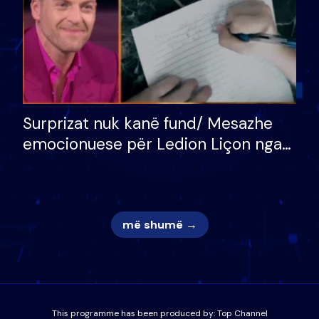
Surprizat nuk kanë fund/ Mesazhe
emocionuese për Ledion Liçon nga
nëna dhe fëmijët e tij, moderatori
nuk i mban dot lotët: Nuk meritoj…
më shumë →
This programme has been produced by:
Top Channel