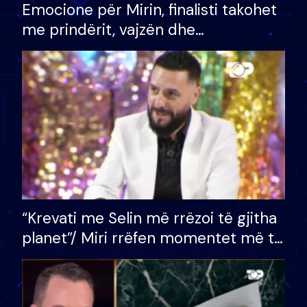
Emocione për Mirin, finalisti takohet
me prindërit, vajzën dhe
bashkëshorten: S’kemi ndonjë letër
divorci apo jo?
“Krevati me Selin më rrëzoi të gjitha
planet”/ Miri rrëfen momentet më të
bukura në shtëpinë e BB VIP: Do më
mungojë zilja e mëngjesit kur…