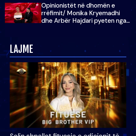
Opinionistët në dhomën e
vajzën e tij
rrëfimit/ Monika Kryemadhi
dhe Arbër Hajdari pyeten nga
Ledion Liço: A do ta
zëvendësonit njëri-tjetrin?
LAJME