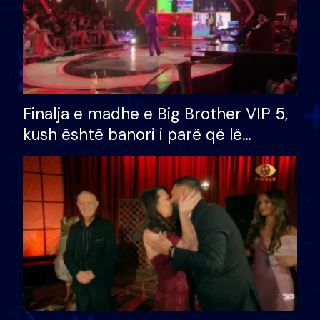
Finalja e madhe e Big Brother VIP 5,
kush është banori i parë që lë
shtëpinë dhe humb mundësinë për
të fituar çmimin e madh