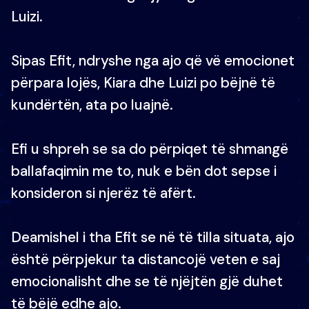
Luizi.
Sipas Efit, ndryshe nga ajo që vë emocionet
përpara lojës, Kiara dhe Luizi po bëjnë të
kundërtën, ata po luajnë.
Efi u shpreh se sa do përpiqet të shmangë
ballafaqimin me to, nuk e bën dot sepse i
konsideron si njerëz të afërt.
Deamishel i tha Efit se në të tilla situata, ajo
është përpjekur ta distancojë veten e saj
emocionalisht dhe se të njëjtën gjë duhet
të bëjë edhe ajo.