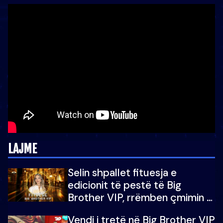
LAJME
Selin shpallet fituesja e
edicionit të pestë të Big
Brother VIP, rrëmben çmimin e
madh prej 100 mijë eurosh
Vendi i tretë në Big Brother VIP