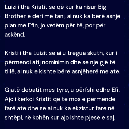
Luizi i tha Kristit se që kur ka nisur Big
Brother e deri më tani, ai nuk ka bërë asnjë
plan me Efin, jo vetëm për të, por për
askënd.
Kristi i tha Luizit se ai u tregua skuth, kur i
përmendi atij nominimin dhe se një gjë të
tillë, ai nuk e kishte bërë asnjëherë me atë.
Gjatë debatit mes tyre, u përfshi edhe Efi.
Ajo i kërkoi Kristit që të mos e përmendë
farë atë dhe se ai nuk ka ekzistur fare në
shtëpi, në kohën kur ajo ishte pjesë e saj.