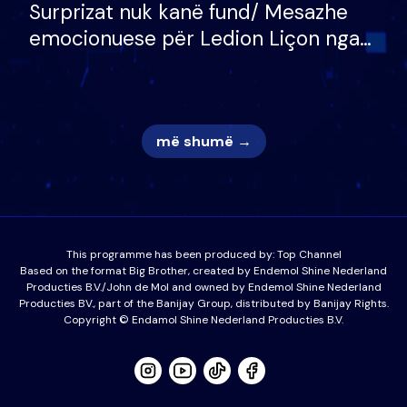
Surprizat nuk kanë fund/ Mesazhe
emocionuese për Ledion Liçon nga
nëna dhe fëmijët e tij, moderatori
nuk i mban dot lotët: Nuk meritoj…
më shumë →
This programme has been produced by:
Top Channel
Based on the format Big Brother, created by Endemol Shine Nederland
Producties B.V./John de Mol and owned by Endemol Shine Nederland
Producties BV., part of the Banijay Group, distributed by Banijay Rights.
Copyright © Endamol Shine Nederland Producties B.V.