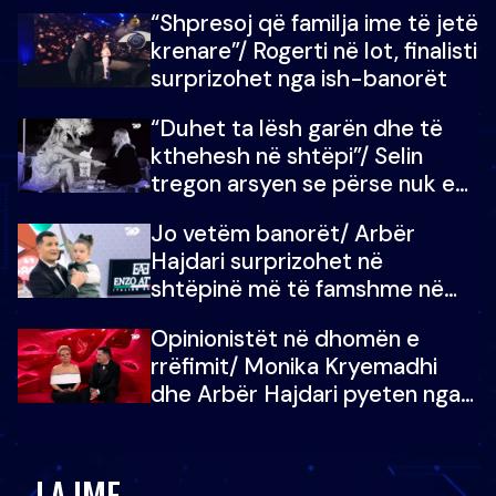
fëmijët e tij, moderatori nuk i
“Shpresoj që familja ime të jetë
mban dot lotët: Nuk meritoj…
krenare”/ Rogerti në lot, finalisti
surprizohet nga ish-banorët
“Duhet ta lësh garën dhe të
kthehesh në shtëpi”/ Selin
tregon arsyen se përse nuk e
dëgjoi fjalën e së ëmës: Doja ta
Jo vetëm banorët/ Arbër
çoja luftën time deri në fund
Hajdari surprizohet në
shtëpinë më të famshme në
Shqipëri, opinionisti takohet me
Opinionistët në dhomën e
vajzën e tij
rrëfimit/ Monika Kryemadhi
dhe Arbër Hajdari pyeten nga
Ledion Liço: A do ta
zëvendësonit njëri-tjetrin?