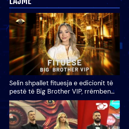
LAJME
Selin shpallet fituesja e edicionit të
pestë të Big Brother VIP, rrëmben
çmimin e madh prej 100 mijë eurosh