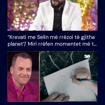
“Krevati me Selin më rrëzoi të gjitha
planet”/ Miri rrëfen momentet më të
bukura në shtëpinë e BB VIP: Do më
mungojë zilja e mëngjesit kur…