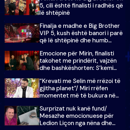
5, cili është finalisti i radhës që
lë shtëpinë
Finalja e madhe e Big Brother
VIP 5, kush është banori i parë
që lë shtëpinë dhe humb
mundësinë për të fituar
Emocione për Mirin, finalisti
çmimin e madh
takohet me prindërit, vajzën
dhe bashkëshorten: S’kemi
ndonjë letër divorci apo jo?
“Krevati me Selin më rrëzoi të
gjitha planet”/ Miri rrëfen
momentet më të bukura në
shtëpinë e BB VIP: Do më
Surprizat nuk kanë fund/
mungojë zilja e mëngjesit kur…
Mesazhe emocionuese për
Ledion Liçon nga nëna dhe