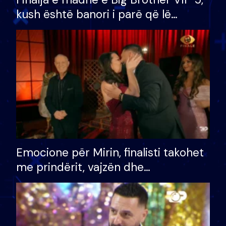
kush është banori i parë që lë
shtëpinë dhe humb mundësinë për
të fituar çmimin e madh
Emocione për Mirin, finalisti takohet
me prindërit, vajzën dhe
bashkëshorten: S’kemi ndonjë letër
divorci apo jo?