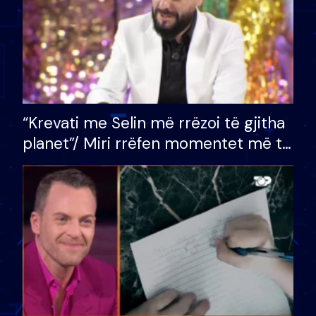
“Krevati me Selin më rrëzoi të gjitha
planet”/ Miri rrëfen momentet më të
bukura në shtëpinë e BB VIP: Do më
mungojë zilja e mëngjesit kur…