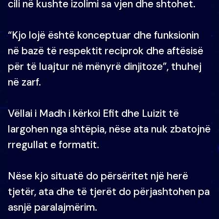
cili në kushte izolimi sa vjen dhe shtohet.
“Kjo lojë është konceptuar dhe funksionin
në bazë të respektit reciprok dhe aftësisë
për të luajtur në mënyrë dinjitoze”, thuhej
në zarf.
Vëllai i Madh i kërkoi Efit dhe Luizit të
largohen nga shtëpia, nëse ata nuk zbatojnë
rregullat e formatit.
Nëse kjo situatë do përsëritet një herë
tjetër, ata dhe të tjerët do përjashtohen pa
asnjë paralajmërim.