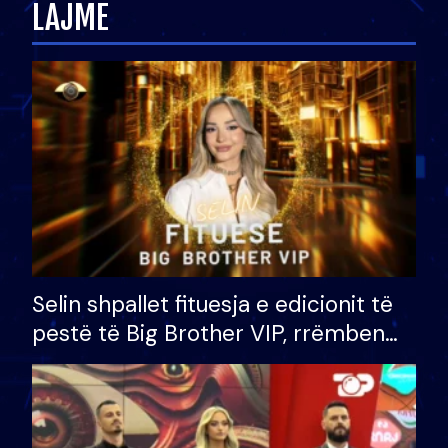
LAJME
Selin shpallet fituesja e edicionit të
pestë të Big Brother VIP, rrëmben
çmimin e madh prej 100 mijë eurosh