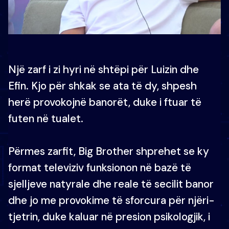
Një zarf i zi hyri në shtëpi për Luizin dhe
Efin. Kjo për shkak se ata të dy, shpesh
herë provokojnë banorët, duke i ftuar të
futen në tualet.
Përmes zarfit, Big Brother shprehet se ky
format televiziv funksionon në bazë të
sjelljeve natyrale dhe reale të secilit banor
dhe jo me provokime të sforcura për njëri-
tjetrin, duke kaluar në presion psikologjik, i