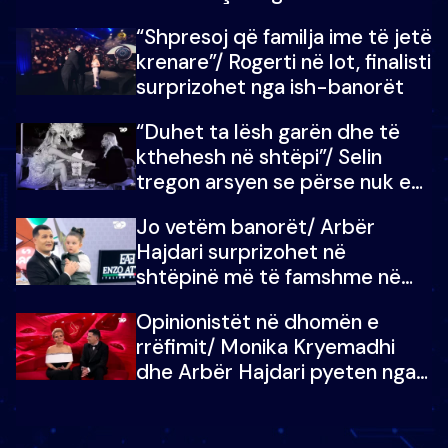
fëmijët e tij, moderatori nuk i
“Shpresoj që familja ime të jetë
mban dot lotët: Nuk meritoj…
krenare”/ Rogerti në lot, finalisti
surprizohet nga ish-banorët
“Duhet ta lësh garën dhe të
kthehesh në shtëpi”/ Selin
tregon arsyen se përse nuk e
dëgjoi fjalën e së ëmës: Doja ta
Jo vetëm banorët/ Arbër
çoja luftën time deri në fund
Hajdari surprizohet në
shtëpinë më të famshme në
Shqipëri, opinionisti takohet me
Opinionistët në dhomën e
vajzën e tij
rrëfimit/ Monika Kryemadhi
dhe Arbër Hajdari pyeten nga
Ledion Liço: A do ta
zëvendësonit njëri-tjetrin?