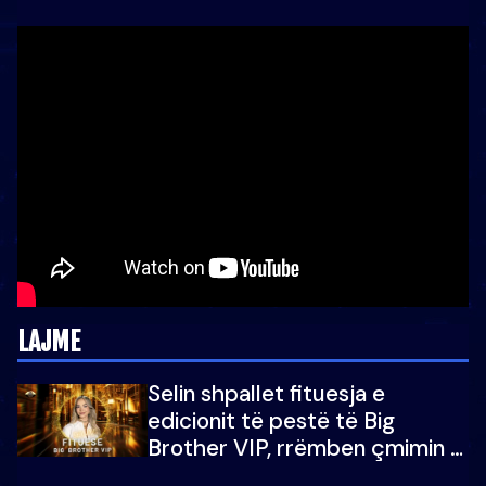
LAJME
Selin shpallet fituesja e
edicionit të pestë të Big
Brother VIP, rrëmben çmimin e
madh prej 100 mijë eurosh