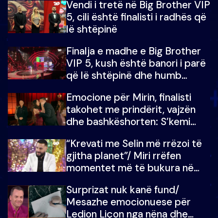
Vendi i tretë në Big Brother VIP
5, cili është finalisti i radhës që
lë shtëpinë
Finalja e madhe e Big Brother
VIP 5, kush është banori i parë
që lë shtëpinë dhe humb
mundësinë për të fituar
Emocione për Mirin, finalisti
çmimin e madh
takohet me prindërit, vajzën
dhe bashkëshorten: S’kemi
ndonjë letër divorci apo jo?
“Krevati me Selin më rrëzoi të
gjitha planet”/ Miri rrëfen
momentet më të bukura në
shtëpinë e BB VIP: Do më
Surprizat nuk kanë fund/
mungojë zilja e mëngjesit kur…
Mesazhe emocionuese për
Ledion Liçon nga nëna dhe