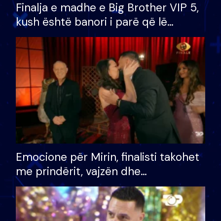
Finalja e madhe e Big Brother VIP 5,
kush është banori i parë që lë
shtëpinë dhe humb mundësinë për
të fituar çmimin e madh
Emocione për Mirin, finalisti takohet
me prindërit, vajzën dhe
bashkëshorten: S’kemi ndonjë letër
divorci apo jo?