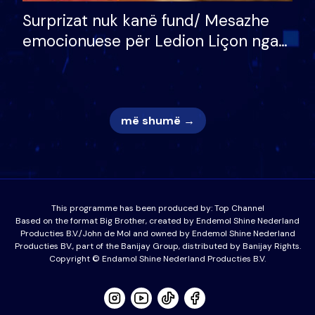
Surprizat nuk kanë fund/ Mesazhe
emocionuese për Ledion Liçon nga
nëna dhe fëmijët e tij, moderatori
nuk i mban dot lotët: Nuk meritoj…
më shumë →
This programme has been produced by:
Top Channel
Based on the format Big Brother, created by Endemol Shine Nederland
Producties B.V./John de Mol and owned by Endemol Shine Nederland
Producties BV., part of the Banijay Group, distributed by Banijay Rights.
Copyright © Endamol Shine Nederland Producties B.V.