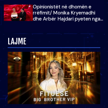
Shqipëri, opinionisti takohet me
Opinionistët në dhomën e
vajzën e tij
rrëfimit/ Monika Kryemadhi
dhe Arbër Hajdari pyeten nga
Ledion Liço: A do ta
zëvendësonit njëri-tjetrin?
LAJME