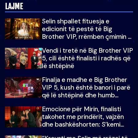
LAJME
Selin shpallet fituesja e
edicionit të pestë të Big
Brother VIP, rrëmben çmimin e
madh prej 100 mijë eurosh
Vendi i tretë në Big Brother VIP
5, cili është finalisti i radhës që
lë shtëpinë
Finalja e madhe e Big Brother
VIP 5, kush është banori i parë
që lë shtëpinë dhe humb
mundësinë për të fituar
Emocione për Mirin, finalisti
çmimin e madh
takohet me prindërit, vajzën
dhe bashkëshorten: S’kemi
ndonjë letër divorci apo jo?