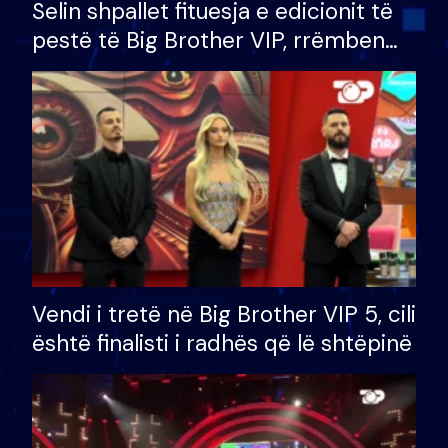
Selin shpallet fituesja e edicionit të
pestë të Big Brother VIP, rrëmben
çmimin e madh prej 100 mijë eurosh
Vendi i tretë në Big Brother VIP 5, cili
është finalisti i radhës që lë shtëpinë