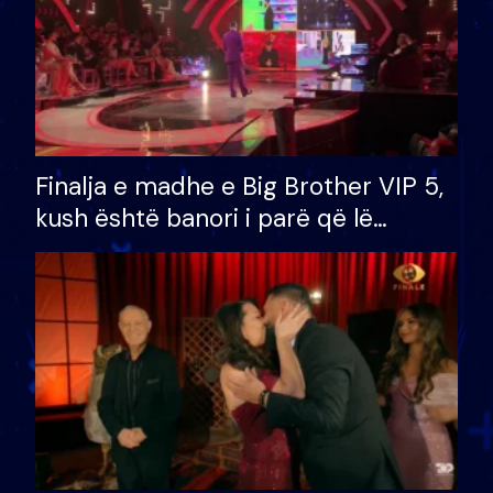
Finalja e madhe e Big Brother VIP 5,
kush është banori i parë që lë
shtëpinë dhe humb mundësinë për
të fituar çmimin e madh