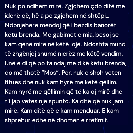
Nuk po ndihem mirë. Zgjohem çdo ditë me
idenë që, hë a po zgjohem në shtëpi…
Ndonjëherë mendoj që i bezdis banorët
këtu brenda. Me gabimet e mia, besoj se
kam qenë mirë në këtë lojë. Ndoshta mund
të zhgënjej shumë njerëz me këtë vendim.
Unë e di që po ta ndaj me dikë këtu brenda,
do më thotë “Mos”. Por, nuk e shoh veten
fitues dhe nuk kam hyrë me këtë qëllim.
Kam hyrë me qëllimin që të kaloj mirë dhe
t’i jap vetes një spunto. Ka ditë që nuk jam
mirë. Kam ditë që e kam menduar. E kam
shprehur edhe në dhomën e rrëfimit.