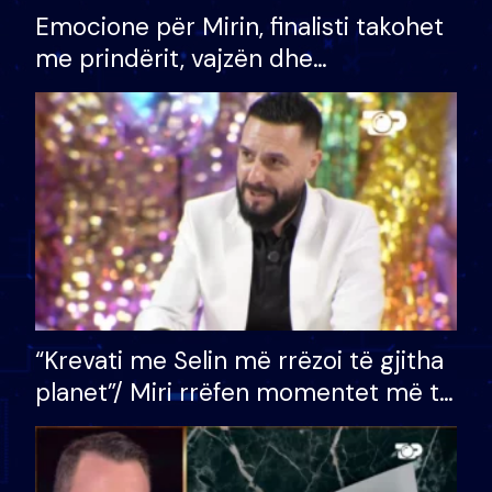
Emocione për Mirin, finalisti takohet
me prindërit, vajzën dhe
bashkëshorten: S’kemi ndonjë letër
divorci apo jo?
“Krevati me Selin më rrëzoi të gjitha
planet”/ Miri rrëfen momentet më të
bukura në shtëpinë e BB VIP: Do më
mungojë zilja e mëngjesit kur…