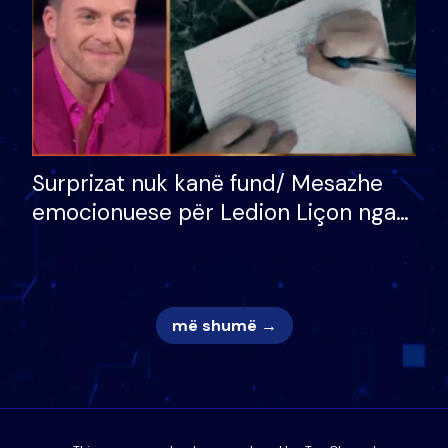
Surprizat nuk kanë fund/ Mesazhe
emocionuese për Ledion Liçon nga
nëna dhe fëmijët e tij, moderatori
nuk i mban dot lotët: Nuk meritoj…
më shumë →