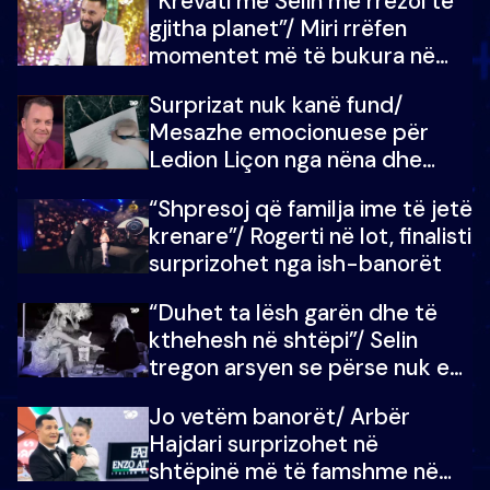
“Krevati me Selin më rrëzoi të
gjitha planet”/ Miri rrëfen
momentet më të bukura në
shtëpinë e BB VIP: Do më
Surprizat nuk kanë fund/
mungojë zilja e mëngjesit kur…
Mesazhe emocionuese për
Ledion Liçon nga nëna dhe
fëmijët e tij, moderatori nuk i
“Shpresoj që familja ime të jetë
mban dot lotët: Nuk meritoj…
krenare”/ Rogerti në lot, finalisti
surprizohet nga ish-banorët
“Duhet ta lësh garën dhe të
kthehesh në shtëpi”/ Selin
tregon arsyen se përse nuk e
dëgjoi fjalën e së ëmës: Doja ta
Jo vetëm banorët/ Arbër
çoja luftën time deri në fund
Hajdari surprizohet në
shtëpinë më të famshme në