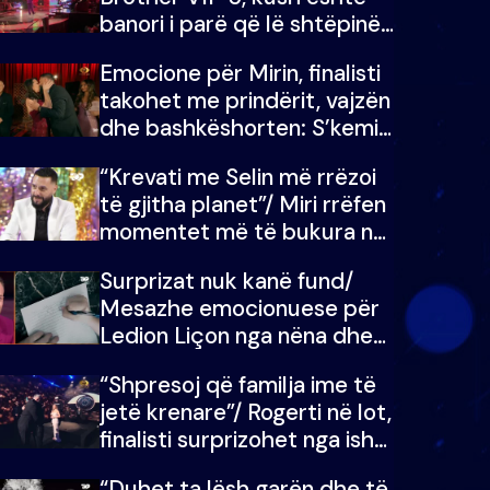
banori i parë që lë shtëpinë
dhe humb mundësinë për të
Emocione për Mirin, finalisti
fituar çmimin e madh
takohet me prindërit, vajzën
dhe bashkëshorten: S’kemi
ndonjë letër divorci apo jo?
“Krevati me Selin më rrëzoi
të gjitha planet”/ Miri rrëfen
momentet më të bukura në
shtëpinë e BB VIP: Do më
Surprizat nuk kanë fund/
mungojë zilja e mëngjesit
Mesazhe emocionuese për
kur…
Ledion Liçon nga nëna dhe
fëmijët e tij, moderatori nuk
“Shpresoj që familja ime të
i mban dot lotët: Nuk
jetë krenare”/ Rogerti në lot,
meritoj…
finalisti surprizohet nga ish-
banorët
“Duhet ta lësh garën dhe të