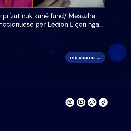
rprizat nuk kanë fund/ Mesazhe
ocionuese për Ledion Liçon nga
na dhe fëmijët e tij, moderatori
k i mban dot lotët: Nuk meritoj…
më shumë →