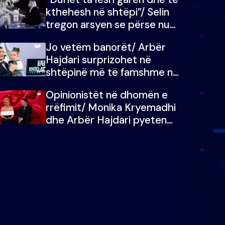
kthehesh në shtëpi”/ Selin
tregon arsyen se përse nuk
e dëgjoi fjalën e së ëmës:
Jo vetëm banorët/ Arbër
Doja ta çoja luftën time deri
Hajdari surprizohet në
në fund
shtëpinë më të famshme në
Shqipëri, opinionisti takohet
Opinionistët në dhomën e
me vajzën e tij
rrëfimit/ Monika Kryemadhi
dhe Arbër Hajdari pyeten
nga Ledion Liço: A do ta
zëvendësonit njëri-tjetrin?