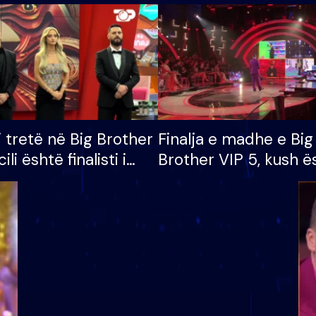
i tretë në Big Brother
Finalja e madhe e Big
cili është finalisti i
Brother VIP 5, kush ë
 që lë shtëpinë
banori i parë që lë sh
dhe humb mundësinë
të fituar çmimin e m