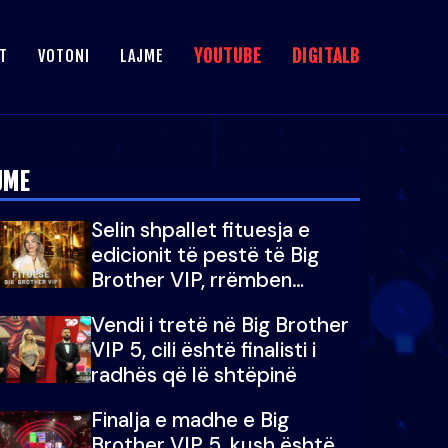
YOUTUBE
DIGITALB
T
VOTONI
LAJME
JME
Selin shpallet fituesja e
edicionit të pestë të Big
Brother VIP, rrëmben
çmimin e madh prej 100
Vendi i tretë në Big Brother
mijë eurosh
VIP 5, cili është finalisti i
radhës që lë shtëpinë
Finalja e madhe e Big
Brother VIP 5, kush është