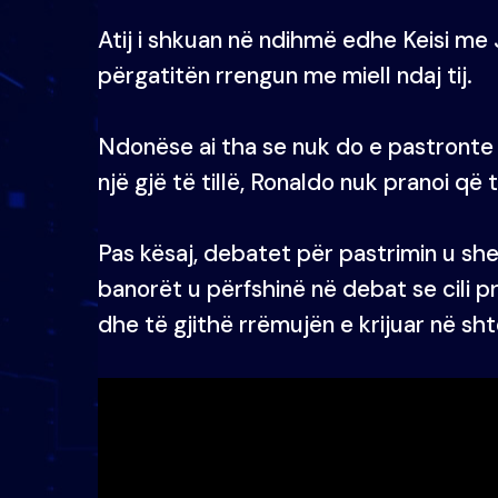
Atij i shkuan në ndihmë edhe Keisi me 
përgatitën rrengun me miell ndaj tij.
Ndonëse ai tha se nuk do e pastronte m
një gjë të tillë, Ronaldo nuk pranoi që 
Pas kësaj, debatet për pastrimin u she
banorët u përfshinë në debat se cili pr
dhe të gjithë rrëmujën e krijuar në sht