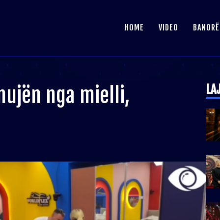
HOME
VIDEO
BANORË
LA
ujën nga mielli,