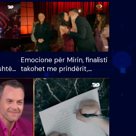
Emocione për Mirin, finalisti
shtë
takohet me prindërit,
tëpinë
vajzën dhe bashkëshorten:
 për
S’kemi ndonjë letër divorci
adh
apo jo?