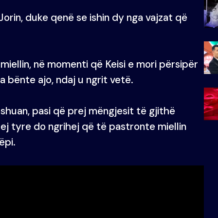
Jorin, duke qenë se ishin dy nga vajzat që
iellin, në momenti që Keisi e mori përsipër
ta bënte ajo, ndaj u ngrit vetë.
shuan, pasi që prej mëngjesit të gjithë
ej tyre do ngrihej që të pastronte miellin
ëpi.