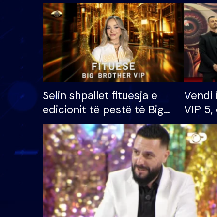
Selin shpallet fituesja e
Vendi 
edicionit të pestë të Big
VIP 5, 
Brother VIP, rrëmben
radhës
çmimin e madh prej 100
mijë eurosh