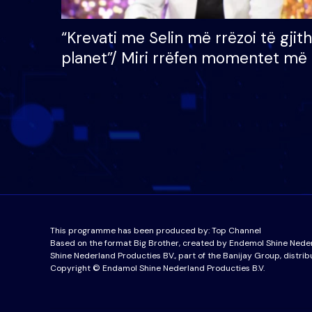
“Krevati me Selin më rrëzoi të gjit
planet”/ Miri rrëfen momentet më 
bukura në shtëpinë e BB VIP: Do 
mungojë zilja e mëngjesit kur…
This programme has been produced by:
Top Channel
Based on the format Big Brother, created by Endemol Shine Nede
Shine Nederland Producties BV., part of the Banijay Group, distrib
Copyright © Endamol Shine Nederland Producties B.V.