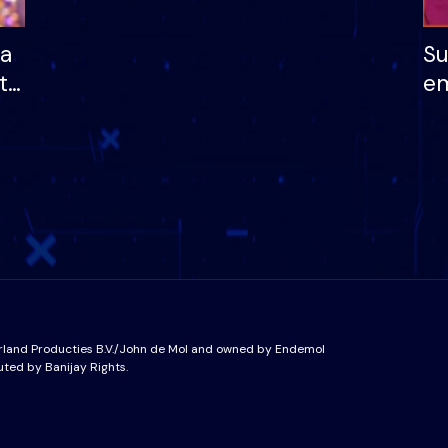
ha
Su
të
em
më
në
nu
rland Producties B.V./John de Mol and owned by Endemol
uted by Banijay Rights.