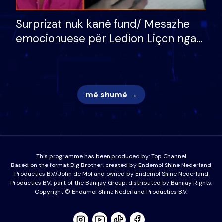
Surprizat nuk kanë fund/ Mesazhe
emocionuese për Ledion Liçon nga
nëna dhe fëmijët e tij, moderatori
nuk i mban dot lotët: Nuk meritoj…
më shumë →
This programme has been produced by:
Top Channel
Based on the format Big Brother, created by Endemol Shine Nederland
Producties B.V./John de Mol and owned by Endemol Shine Nederland
Producties BV., part of the Banijay Group, distributed by Banijay Rights.
Copyright © Endamol Shine Nederland Producties B.V.