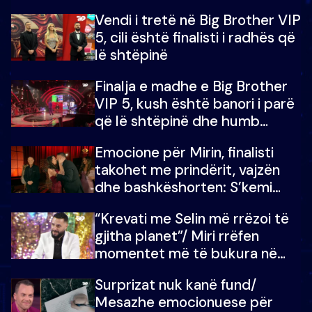
madh prej 100 mijë eurosh
Vendi i tretë në Big Brother VIP
5, cili është finalisti i radhës që
lë shtëpinë
Finalja e madhe e Big Brother
VIP 5, kush është banori i parë
që lë shtëpinë dhe humb
mundësinë për të fituar
Emocione për Mirin, finalisti
çmimin e madh
takohet me prindërit, vajzën
dhe bashkëshorten: S’kemi
ndonjë letër divorci apo jo?
“Krevati me Selin më rrëzoi të
gjitha planet”/ Miri rrëfen
momentet më të bukura në
shtëpinë e BB VIP: Do më
Surprizat nuk kanë fund/
mungojë zilja e mëngjesit kur…
Mesazhe emocionuese për