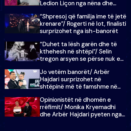
Ledion Liçon nga nëna dhe
fëmijët e tij, moderatori nuk i
“Shpresoj që familja ime të jetë
mban dot lotët: Nuk meritoj…
krenare”/ Rogerti në lot, finalisti
surprizohet nga ish-banorët
“Duhet ta lësh garën dhe të
kthehesh në shtëpi”/ Selin
tregon arsyen se përse nuk e
dëgjoi fjalën e së ëmës: Doja ta
Jo vetëm banorët/ Arbër
çoja luftën time deri në fund
Hajdari surprizohet në
shtëpinë më të famshme në
Shqipëri, opinionisti takohet me
Opinionistët në dhomën e
vajzën e tij
rrëfimit/ Monika Kryemadhi
dhe Arbër Hajdari pyeten nga
Ledion Liço: A do ta
zëvendësonit njëri-tjetrin?