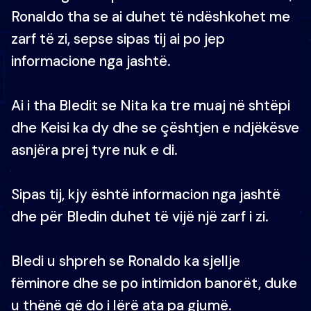
Ronaldo tha se ai duhet të ndëshkohet me
zarf të zi, sepse sipas tij ai po jep
informacione nga jashtë.
Ai i tha Bledit se Nita ka tre muaj në shtëpi
dhe Keisi ka dy dhe se çështjen e ndjëkësve
asnjëra prej tyre nuk e di.
Sipas tij, kjy është informacion nga jashtë
dhe për Bledin duhet të vijë një zarf i zi.
Bledi u shpreh se Ronaldo ka sjellje
fëminore dhe se po intimidon banorët, duke
u thënë që do i lërë ata pa gjumë.