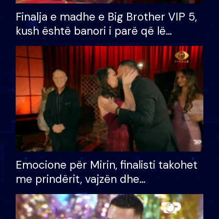
Finalja e madhe e Big Brother VIP 5,
kush është banori i parë që lë
shtëpinë dhe humb mundësinë për
të fituar çmimin e madh
Emocione për Mirin, finalisti takohet
me prindërit, vajzën dhe
bashkëshorten: S’kemi ndonjë letër
divorci apo jo?