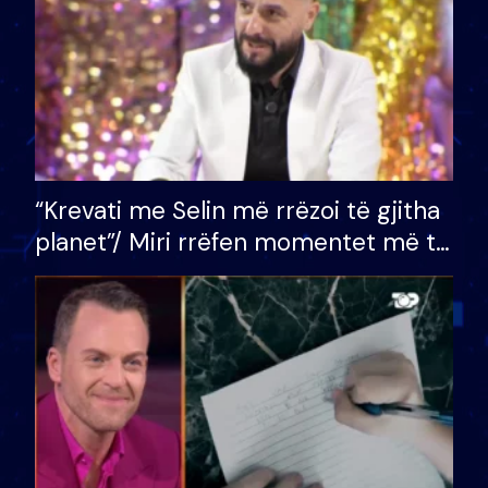
“Krevati me Selin më rrëzoi të gjitha
planet”/ Miri rrëfen momentet më të
bukura në shtëpinë e BB VIP: Do më
mungojë zilja e mëngjesit kur…