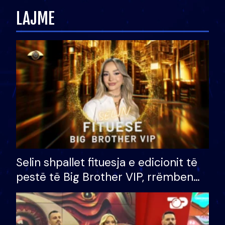
LAJME
Selin shpallet fituesja e edicionit të
pestë të Big Brother VIP, rrëmben
çmimin e madh prej 100 mijë eurosh