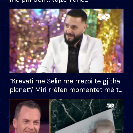
bashkëshorten: S’kemi ndonjë letër
divorci apo jo?
“Krevati me Selin më rrëzoi të gjitha
planet”/ Miri rrëfen momentet më të
bukura në shtëpinë e BB VIP: Do më
mungojë zilja e mëngjesit kur…