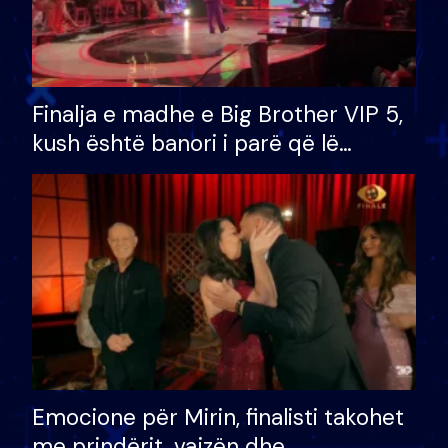
Finalja e madhe e Big Brother VIP 5,
kush është banori i parë që lë
shtëpinë dhe humb mundësinë për
të fituar çmimin e madh
Emocione për Mirin, finalisti takohet
me prindërit, vajzën dhe