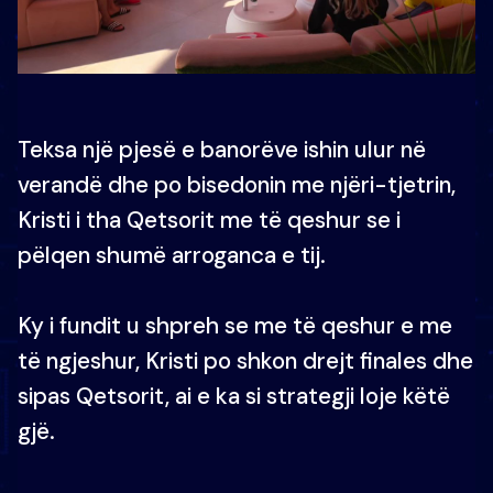
Teksa një pjesë e banorëve ishin ulur në
verandë dhe po bisedonin me njëri-tjetrin,
Kristi i tha Qetsorit me të qeshur se i
pëlqen shumë arroganca e tij.
Ky i fundit u shpreh se me të qeshur e me
të ngjeshur, Kristi po shkon drejt finales dhe
sipas Qetsorit, ai e ka si strategji loje këtë
gjë.