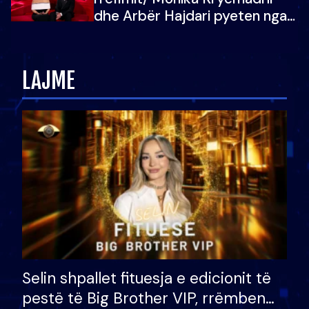
dhe Arbër Hajdari pyeten nga
Ledion Liço: A do ta
zëvendësonit njëri-tjetrin?
LAJME
Selin shpallet fituesja e edicionit të
pestë të Big Brother VIP, rrëmben