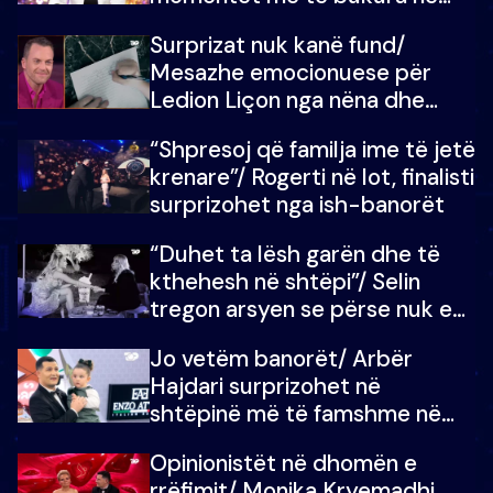
shtëpinë e BB VIP: Do më
Surprizat nuk kanë fund/
mungojë zilja e mëngjesit kur…
Mesazhe emocionuese për
Ledion Liçon nga nëna dhe
fëmijët e tij, moderatori nuk i
“Shpresoj që familja ime të jetë
mban dot lotët: Nuk meritoj…
krenare”/ Rogerti në lot, finalisti
surprizohet nga ish-banorët
“Duhet ta lësh garën dhe të
kthehesh në shtëpi”/ Selin
tregon arsyen se përse nuk e
dëgjoi fjalën e së ëmës: Doja ta
Jo vetëm banorët/ Arbër
çoja luftën time deri në fund
Hajdari surprizohet në
shtëpinë më të famshme në
Shqipëri, opinionisti takohet me
Opinionistët në dhomën e
vajzën e tij
rrëfimit/ Monika Kryemadhi