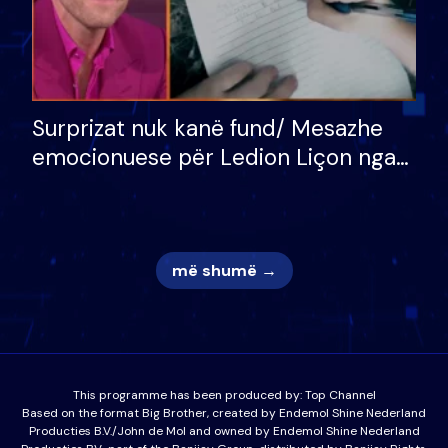
Surprizat nuk kanë fund/ Mesazhe
emocionuese për Ledion Liçon nga
nëna dhe fëmijët e tij, moderatori
nuk i mban dot lotët: Nuk meritoj…
më shumë →
This programme has been produced by:
Top Channel
Based on the format Big Brother, created by Endemol Shine Nederland
Producties B.V./John de Mol and owned by Endemol Shine Nederland