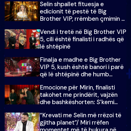
Selin shpallet fituesja e
edicionit të pestë të Big
Brother VIP, rrëmben çmimin e
madh prej 100 mijë eurosh
Vendi i tretë në Big Brother VIP
5, cili është finalisti i radhës që
lë shtëpinë
Finalja e madhe e Big Brother
VIP 5, kush është banori i parë
që lë shtëpinë dhe humb
mundësinë për të fituar
Emocione për Mirin, finalisti
çmimin e madh
takohet me prindërit, vajzën
dhe bashkëshorten: S’kemi
ndonjë letër divorci apo jo?
“Krevati me Selin më rrëzoi të
gjitha planet”/ Miri rrëfen
momentet më të bukura në