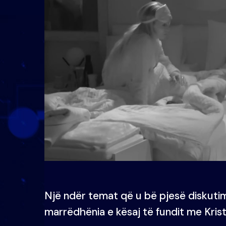
Një ndër temat që u bë pjesë diskutim
marrëdhënia e kësaj të fundit me Krist