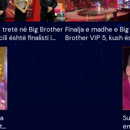
i tretë në Big Brother
Finalja e madhe e Big
cili është finalisti i
Brother VIP 5, kush ë
 që lë shtëpinë
banori i parë që lë sh
dhe humb mundësinë
të fituar çmimin e m
ha
Su
të
em