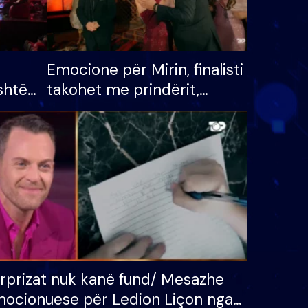
Emocione për Mirin, finalisti
shtë
takohet me prindërit,
tëpinë
vajzën dhe bashkëshorten:
 për
S’kemi ndonjë letër divorci
adh
apo jo?
rprizat nuk kanë fund/ Mesazhe
ocionuese për Ledion Liçon nga