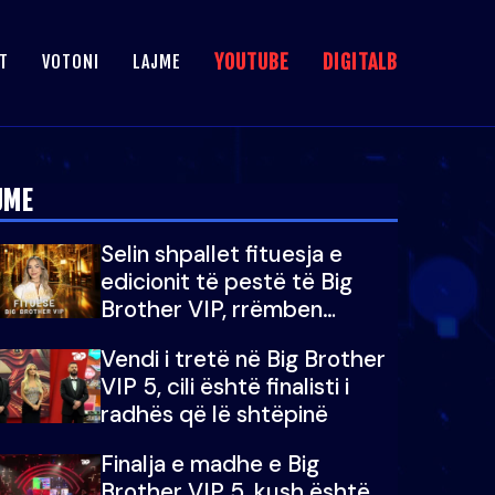
YOUTUBE
DIGITALB
T
VOTONI
LAJME
JME
Selin shpallet fituesja e
edicionit të pestë të Big
Brother VIP, rrëmben
çmimin e madh prej 100
Vendi i tretë në Big Brother
mijë eurosh
VIP 5, cili është finalisti i
radhës që lë shtëpinë
Finalja e madhe e Big
Brother VIP 5, kush është