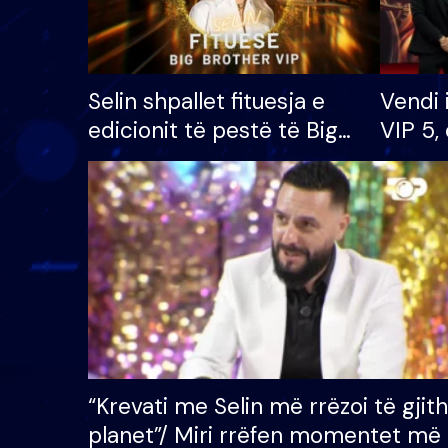
Selin shpallet fituesja e
Vendi 
edicionit të pestë të Big
VIP 5, 
Brother VIP, rrëmben
radhës
çmimin e madh prej 100
mijë eurosh
“Krevati me Selin më rrëzoi të gjit
planet”/ Miri rrëfen momentet më 