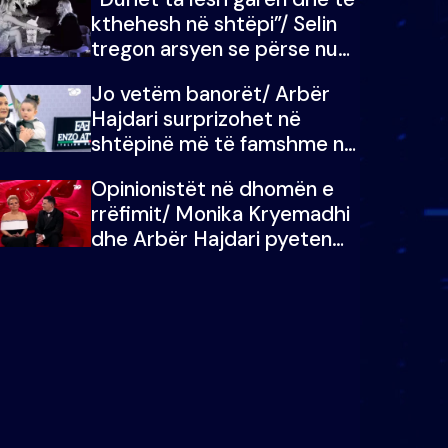
kthehesh në shtëpi”/ Selin
tregon arsyen se përse nuk
e dëgjoi fjalën e së ëmës:
Jo vetëm banorët/ Arbër
Doja ta çoja luftën time deri
Hajdari surprizohet në
në fund
shtëpinë më të famshme në
Shqipëri, opinionisti takohet
Opinionistët në dhomën e
me vajzën e tij
rrëfimit/ Monika Kryemadhi
dhe Arbër Hajdari pyeten
nga Ledion Liço: A do ta
zëvendësonit njëri-tjetrin?