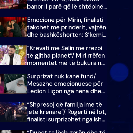
banori i parë që lë shtëpinë
dhe humb mundësinë për të
Emocione për Mirin, finalisti
fituar çmimin e madh
takohet me prindërit, vajzën
dhe bashkëshorten: S’kemi
ndonjë letër divorci apo jo?
“Krevati me Selin më rrëzoi
të gjitha planet”/ Miri rrëfen
momentet më të bukura në
shtëpinë e BB VIP: Do më
Surprizat nuk kanë fund/
mungojë zilja e mëngjesit
Mesazhe emocionuese për
kur…
Ledion Liçon nga nëna dhe
fëmijët e tij, moderatori nuk
“Shpresoj që familja ime të
i mban dot lotët: Nuk
jetë krenare”/ Rogerti në lot,
meritoj…
finalisti surprizohet nga ish-
banorët
“Duhet ta lësh garën dhe të