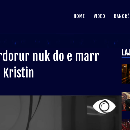
HOME
VIDEO
BANORË
LA
rdorur nuk do e marr
 Kristin