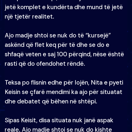
jetë komplet e kundërta dhe mund të jetë
një tjetër realitet.
Ajo madje shtoi se nuk do të “kursejë”
askënd që flet keq për të dhe se do e
shfaqë veten e saj 100 përqind, nëse është
rasti që do ofendohet rëndë.
Teksa po flisnin edhe për lojën, Nita e pyeti
Keisin se çfarë mendimi ka ajo për situatat
dhe debatet që bëhen në shtëpi.
Sipas Keisit, disa situata nuk janë aspak
reale. Ajo madje shtoi se nuk do kishte