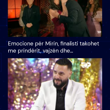
Emocione për Mirin, finalisti takohet
me prindërit, vajzën dhe
bashkëshorten: S’kemi ndonjë letër
divorci apo jo?