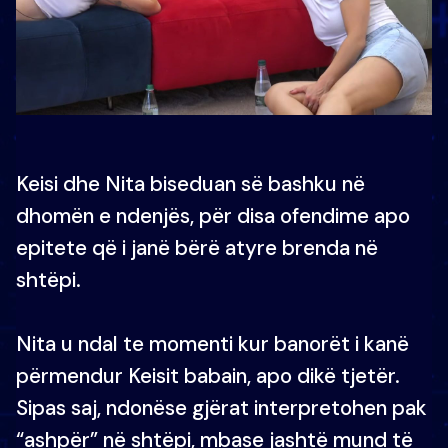
Keisi dhe Nita biseduan së bashku në
dhomën e ndenjës, për disa ofendime apo
epitete që i janë bërë atyre brenda në
shtëpi.
Nita u ndal te momenti kur banorët i kanë
përmendur Keisit babain, apo dikë tjetër.
Sipas saj, ndonëse gjërat interpretohen pak
“ashpër” në shtëpi, mbase jashtë mund të