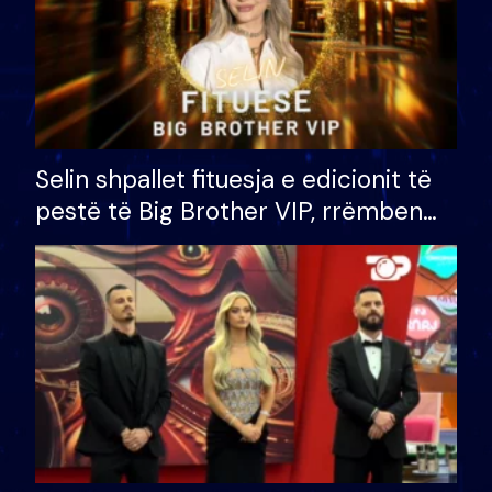
Selin shpallet fituesja e edicionit të
pestë të Big Brother VIP, rrëmben
çmimin e madh prej 100 mijë eurosh