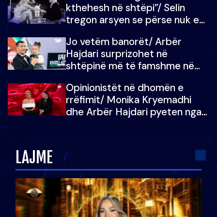
kthehesh në shtëpi”/ Selin
tregon arsyen se përse nuk e
dëgjoi fjalën e së ëmës: Doja ta
Jo vetëm banorët/ Arbër
çoja luftën time deri në fund
Hajdari surprizohet në
shtëpinë më të famshme në
Shqipëri, opinionisti takohet me
Opinionistët në dhomën e
vajzën e tij
rrëfimit/ Monika Kryemadhi
dhe Arbër Hajdari pyeten nga
Ledion Liço: A do ta
zëvendësonit njëri-tjetrin?
LAJME