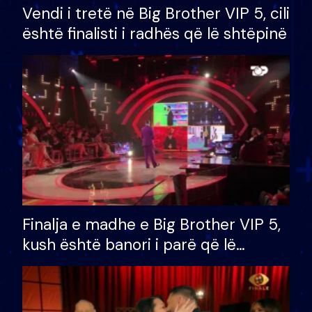
Vendi i tretë në Big Brother VIP 5, cili
është finalisti i radhës që lë shtëpinë
Finalja e madhe e Big Brother VIP 5,
kush është banori i parë që lë
shtëpinë dhe humb mundësinë për
të fituar çmimin e madh