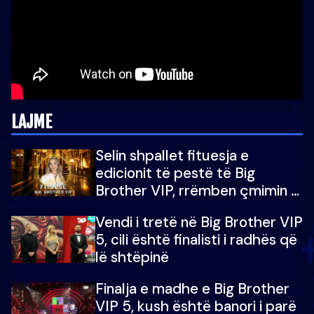
LAJME
Selin shpallet fituesja e
edicionit të pestë të Big
Brother VIP, rrëmben çmimin e
madh prej 100 mijë eurosh
Vendi i tretë në Big Brother VIP
5, cili është finalisti i radhës që
lë shtëpinë
Finalja e madhe e Big Brother
VIP 5, kush është banori i parë