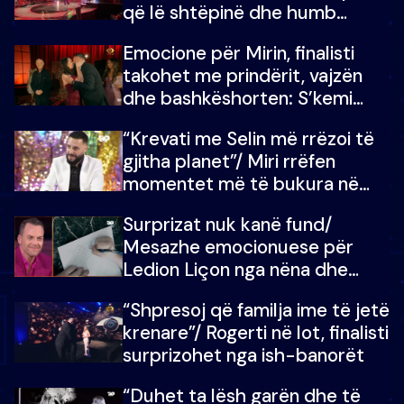
që lë shtëpinë dhe humb
mundësinë për të fituar
Emocione për Mirin, finalisti
çmimin e madh
takohet me prindërit, vajzën
dhe bashkëshorten: S’kemi
ndonjë letër divorci apo jo?
“Krevati me Selin më rrëzoi të
gjitha planet”/ Miri rrëfen
momentet më të bukura në
shtëpinë e BB VIP: Do më
Surprizat nuk kanë fund/
mungojë zilja e mëngjesit kur…
Mesazhe emocionuese për
Ledion Liçon nga nëna dhe
fëmijët e tij, moderatori nuk i
“Shpresoj që familja ime të jetë
mban dot lotët: Nuk meritoj…
krenare”/ Rogerti në lot, finalisti
surprizohet nga ish-banorët
“Duhet ta lësh garën dhe të