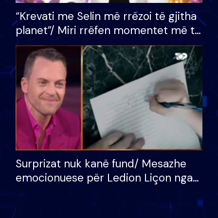
“Krevati me Selin më rrëzoi të gjitha
planet”/ Miri rrëfen momentet më të
bukura në shtëpinë e BB VIP: Do më
mungojë zilja e mëngjesit kur…
Surprizat nuk kanë fund/ Mesazhe
emocionuese për Ledion Liçon nga
nëna dhe fëmijët e tij, moderatori
nuk i mban dot lotët: Nuk meritoj…