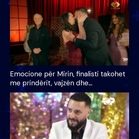
të fituar çmimin e madh
Emocione për Mirin, finalisti takohet
me prindërit, vajzën dhe
bashkëshorten: S’kemi ndonjë letër
divorci apo jo?