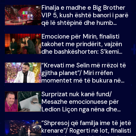
Finalja e madhe e Big Brother
VIP 5, kush është banori i parë
që lë shtëpinë dhe humb
mundësinë për të fituar
Emocione për Mirin, finalisti
çmimin e madh
takohet me prindërit, vajzën
dhe bashkëshorten: S’kemi
ndonjë letër divorci apo jo?
“Krevati me Selin më rrëzoi të
gjitha planet”/ Miri rrëfen
momentet më të bukura në
shtëpinë e BB VIP: Do më
Surprizat nuk kanë fund/
mungojë zilja e mëngjesit kur…
Mesazhe emocionuese për
Ledion Liçon nga nëna dhe
fëmijët e tij, moderatori nuk i
“Shpresoj që familja ime të jetë
mban dot lotët: Nuk meritoj…
krenare”/ Rogerti në lot, finalisti