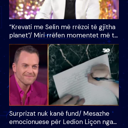
“Krevati me Selin më rrëzoi të gjitha
planet”/ Miri rrëfen momentet më të
bukura në shtëpinë e BB VIP: Do më
mungojë zilja e mëngjesit kur…
Surprizat nuk kanë fund/ Mesazhe
emocionuese për Ledion Liçon nga