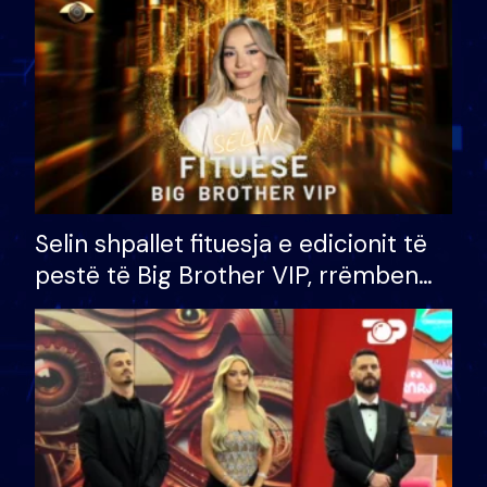
Selin shpallet fituesja e edicionit të
pestë të Big Brother VIP, rrëmben
çmimin e madh prej 100 mijë eurosh