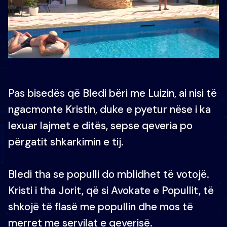
Pas bisedës që Bledi bëri me Luizin, ai nisi të
ngacmonte Kristin, duke e pyetur nëse i ka
lexuar lajmet e ditës, sepse qeveria po
përgatit shkarkimin e tij.
Bledi tha se populli do mblidhet të votojë.
Kristi i tha Jorit, që si Avokate e Popullit, të
shkojë të flasë me popullin dhe mos të
merret me servilat e qeverisë.