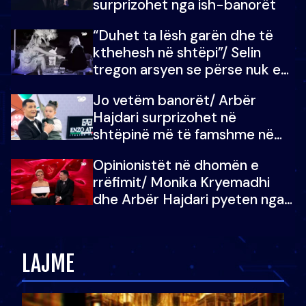
surprizohet nga ish-banorët
“Duhet ta lësh garën dhe të
kthehesh në shtëpi”/ Selin
tregon arsyen se përse nuk e
dëgjoi fjalën e së ëmës: Doja ta
Jo vetëm banorët/ Arbër
çoja luftën time deri në fund
Hajdari surprizohet në
shtëpinë më të famshme në
Shqipëri, opinionisti takohet me
Opinionistët në dhomën e
vajzën e tij
rrëfimit/ Monika Kryemadhi
dhe Arbër Hajdari pyeten nga
Ledion Liço: A do ta
zëvendësonit njëri-tjetrin?
LAJME