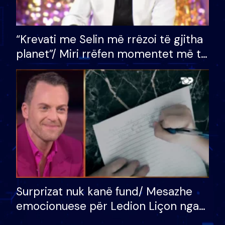
“Krevati me Selin më rrëzoi të gjitha
planet”/ Miri rrëfen momentet më të
bukura në shtëpinë e BB VIP: Do më
mungojë zilja e mëngjesit kur…
Surprizat nuk kanë fund/ Mesazhe
emocionuese për Ledion Liçon nga
nëna dhe fëmijët e tij, moderatori