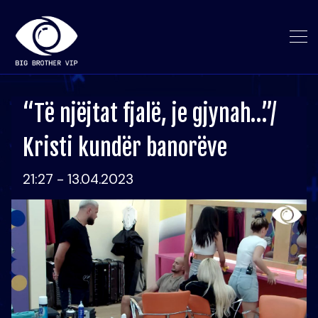
“Të njëjtat fjalë, je gjynah…”/
Kristi kundër banorëve
21:27 - 13.04.2023