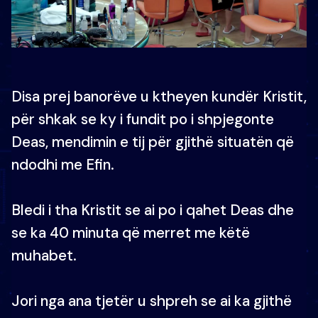
Disa prej banorëve u ktheyen kundër Kristit,
për shkak se ky i fundit po i shpjegonte
Deas, mendimin e tij për gjithë situatën që
ndodhi me Efin.
Bledi i tha Kristit se ai po i qahet Deas dhe
se ka 40 minuta që merret me këtë
muhabet.
Jori nga ana tjetër u shpreh se ai ka gjithë