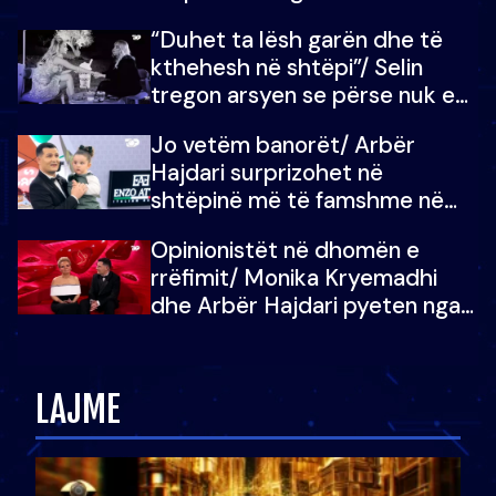
“Duhet ta lësh garën dhe të
kthehesh në shtëpi”/ Selin
tregon arsyen se përse nuk e
dëgjoi fjalën e së ëmës: Doja ta
Jo vetëm banorët/ Arbër
çoja luftën time deri në fund
Hajdari surprizohet në
shtëpinë më të famshme në
Shqipëri, opinionisti takohet me
Opinionistët në dhomën e
vajzën e tij
rrëfimit/ Monika Kryemadhi
dhe Arbër Hajdari pyeten nga
Ledion Liço: A do ta
zëvendësonit njëri-tjetrin?
LAJME