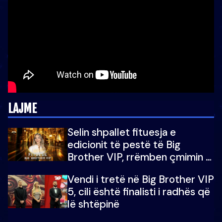
LAJME
Selin shpallet fituesja e
edicionit të pestë të Big
Brother VIP, rrëmben çmimin e
madh prej 100 mijë eurosh
Vendi i tretë në Big Brother VIP
5, cili është finalisti i radhës që
lë shtëpinë