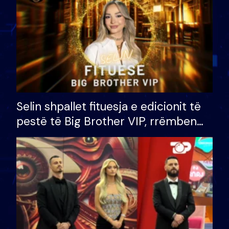
Selin shpallet fituesja e edicionit të
pestë të Big Brother VIP, rrëmben
çmimin e madh prej 100 mijë eurosh