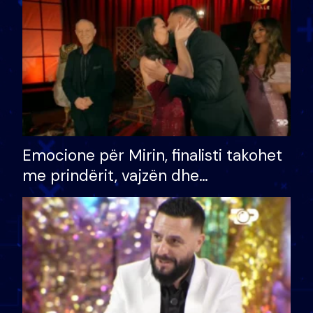
të fituar çmimin e madh
Emocione për Mirin, finalisti takohet
me prindërit, vajzën dhe
bashkëshorten: S’kemi ndonjë letër
divorci apo jo?