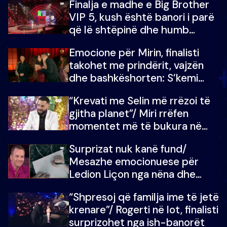
Finalja e madhe e Big Brother
VIP 5, kush është banori i parë
që lë shtëpinë dhe humb
mundësinë për të fituar
Emocione për Mirin, finalisti
çmimin e madh
takohet me prindërit, vajzën
dhe bashkëshorten: S’kemi
ndonjë letër divorci apo jo?
“Krevati me Selin më rrëzoi të
gjitha planet”/ Miri rrëfen
momentet më të bukura në
shtëpinë e BB VIP: Do më
Surprizat nuk kanë fund/
mungojë zilja e mëngjesit kur…
Mesazhe emocionuese për
Ledion Liçon nga nëna dhe
fëmijët e tij, moderatori nuk i
“Shpresoj që familja ime të jetë
mban dot lotët: Nuk meritoj…
krenare”/ Rogerti në lot, finalisti
surprizohet nga ish-banorët