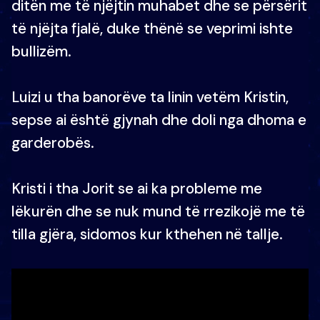
ditën me të njëjtin muhabet dhe se përsërit
të njëjta fjalë, duke thënë se veprimi ishte
bullizëm.
Luizi u tha banorëve ta linin vetëm Kristin,
sepse ai është gjynah dhe doli nga dhoma e
garderobës.
Kristi i tha Jorit se ai ka probleme me
lëkurën dhe se nuk mund të rrezikojë me të
tilla gjëra, sidomos kur kthehen në tallje.