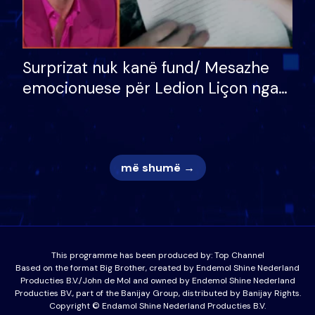
Surprizat nuk kanë fund/ Mesazhe
emocionuese për Ledion Liçon nga
nëna dhe fëmijët e tij, moderatori
nuk i mban dot lotët: Nuk meritoj…
më shumë →
This programme has been produced by:
Top Channel
Based on the format Big Brother, created by Endemol Shine Nederland
Producties B.V./John de Mol and owned by Endemol Shine Nederland
Producties BV., part of the Banijay Group, distributed by Banijay Rights.
Copyright © Endamol Shine Nederland Producties B.V.