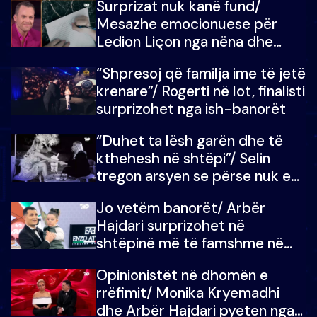
Surprizat nuk kanë fund/
mungojë zilja e mëngjesit kur…
Mesazhe emocionuese për
Ledion Liçon nga nëna dhe
fëmijët e tij, moderatori nuk i
“Shpresoj që familja ime të jetë
mban dot lotët: Nuk meritoj…
krenare”/ Rogerti në lot, finalisti
surprizohet nga ish-banorët
“Duhet ta lësh garën dhe të
kthehesh në shtëpi”/ Selin
tregon arsyen se përse nuk e
dëgjoi fjalën e së ëmës: Doja ta
Jo vetëm banorët/ Arbër
çoja luftën time deri në fund
Hajdari surprizohet në
shtëpinë më të famshme në
Shqipëri, opinionisti takohet me
Opinionistët në dhomën e
vajzën e tij
rrëfimit/ Monika Kryemadhi
dhe Arbër Hajdari pyeten nga