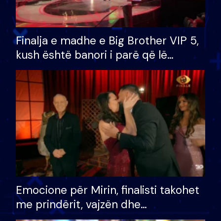
Finalja e madhe e Big Brother VIP 5,
kush është banori i parë që lë
shtëpinë dhe humb mundësinë për
të fituar çmimin e madh
Emocione për Mirin, finalisti takohet
me prindërit, vajzën dhe
bashkëshorten: S’kemi ndonjë letër