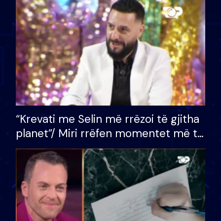
divorci apo jo?
“Krevati me Selin më rrëzoi të gjitha
planet”/ Miri rrëfen momentet më të
bukura në shtëpinë e BB VIP: Do më
mungojë zilja e mëngjesit kur…