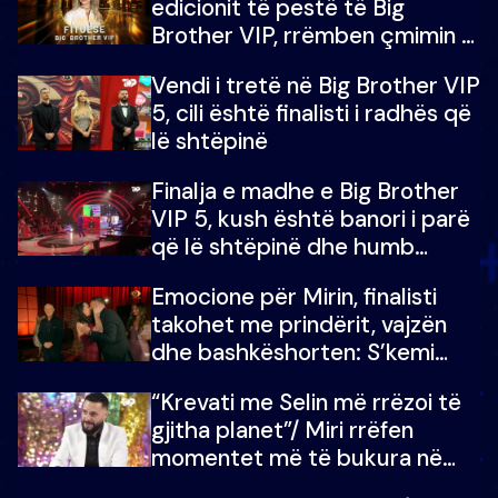
edicionit të pestë të Big
Brother VIP, rrëmben çmimin e
madh prej 100 mijë eurosh
Vendi i tretë në Big Brother VIP
5, cili është finalisti i radhës që
lë shtëpinë
Finalja e madhe e Big Brother
VIP 5, kush është banori i parë
që lë shtëpinë dhe humb
mundësinë për të fituar
Emocione për Mirin, finalisti
çmimin e madh
takohet me prindërit, vajzën
dhe bashkëshorten: S’kemi
ndonjë letër divorci apo jo?
“Krevati me Selin më rrëzoi të
gjitha planet”/ Miri rrëfen
momentet më të bukura në
shtëpinë e BB VIP: Do më