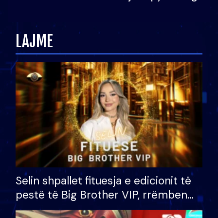
Ledion Liço: A do ta
zëvendësonit njëri-tjetrin?
LAJME
Selin shpallet fituesja e edicionit të
pestë të Big Brother VIP, rrëmben
çmimin e madh prej 100 mijë eurosh