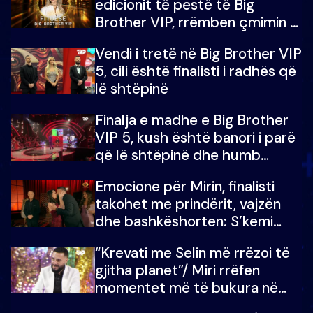
edicionit të pestë të Big
Brother VIP, rrëmben çmimin e
madh prej 100 mijë eurosh
Vendi i tretë në Big Brother VIP
5, cili është finalisti i radhës që
lë shtëpinë
Finalja e madhe e Big Brother
VIP 5, kush është banori i parë
që lë shtëpinë dhe humb
mundësinë për të fituar
Emocione për Mirin, finalisti
çmimin e madh
takohet me prindërit, vajzën
dhe bashkëshorten: S’kemi
ndonjë letër divorci apo jo?
“Krevati me Selin më rrëzoi të
gjitha planet”/ Miri rrëfen
momentet më të bukura në
shtëpinë e BB VIP: Do më