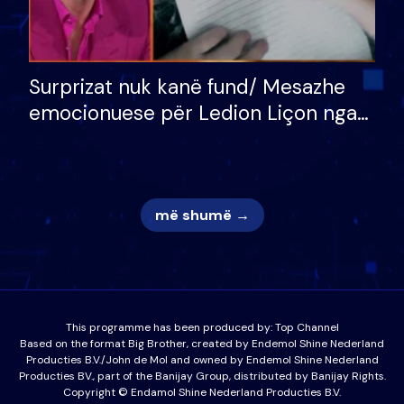
Surprizat nuk kanë fund/ Mesazhe
emocionuese për Ledion Liçon nga
nëna dhe fëmijët e tij, moderatori
nuk i mban dot lotët: Nuk meritoj…
më shumë →
This programme has been produced by:
Top Channel
Based on the format Big Brother, created by Endemol Shine Nederland
Producties B.V./John de Mol and owned by Endemol Shine Nederland
Producties BV., part of the Banijay Group, distributed by Banijay Rights.
Copyright © Endamol Shine Nederland Producties B.V.