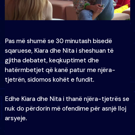
Pas më shumë se 30 minutash bisedë
sqaruese, Kiara dhe Nita i sheshuan të
gjitha debatet, keqkuptimet dhe
hatërmbetjet që kanë patur me njëra-
tjetrën, sidomos kohët e fundit.
Edhe Kiara dhe Nita i thanë njëra-tjetrës se
nuk do përdorin më ofendime për asnjë lloj
arsyeje.