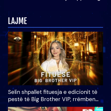
Ledion Liço: A do ta
zëvendësonit njëri-tjetrin?
LAJME
Selin shpallet fituesja e edicionit të
pestë të Big Brother VIP, rrëmben
çmimin e madh prej 100 mijë eurosh