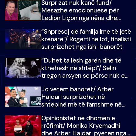
Surprizat nuk kanë fund/
mungojë zilja e mëngjesit kur…
Mesazhe emocionuese për
Ledion Liçon nga nëna dhe
fëmijët e tij, moderatori nuk i
“Shpresoj që familja ime të jetë
mban dot lotët: Nuk meritoj…
krenare”/ Rogerti në lot, finalisti
surprizohet nga ish-banorët
“Duhet ta lësh garën dhe të
kthehesh në shtëpi”/ Selin
tregon arsyen se përse nuk e
dëgjoi fjalën e së ëmës: Doja ta
Jo vetëm banorët/ Arbër
çoja luftën time deri në fund
Hajdari surprizohet në
shtëpinë më të famshme në
Shqipëri, opinionisti takohet me
Opinionistët në dhomën e
vajzën e tij
rrëfimit/ Monika Kryemadhi
dhe Arbër Hajdari pyeten nga