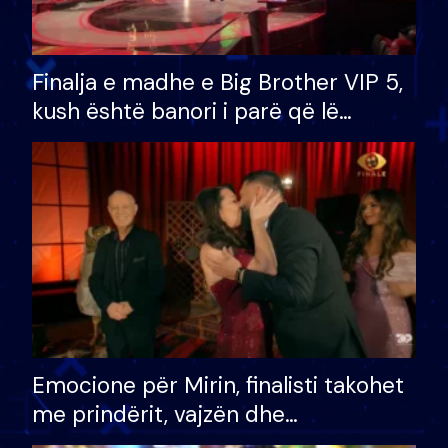
Finalja e madhe e Big Brother VIP 5,
kush është banori i parë që lë
shtëpinë dhe humb mundësinë për
të fituar çmimin e madh
Emocione për Mirin, finalisti takohet
me prindërit, vajzën dhe
bashkëshorten: S’kemi ndonjë letër