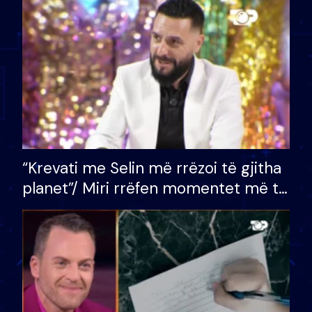
divorci apo jo?
“Krevati me Selin më rrëzoi të gjitha
planet”/ Miri rrëfen momentet më të
bukura në shtëpinë e BB VIP: Do më
mungojë zilja e mëngjesit kur…