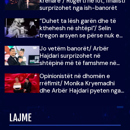
krenare”/ Rogerti në lot, finalisti
surprizohet nga ish-banorët
“Duhet ta lësh garën dhe të
kthehesh në shtëpi”/ Selin
tregon arsyen se përse nuk e
dëgjoi fjalën e së ëmës: Doja ta
Jo vetëm banorët/ Arbër
çoja luftën time deri në fund
Hajdari surprizohet në
shtëpinë më të famshme në
Shqipëri, opinionisti takohet me
Opinionistët në dhomën e
vajzën e tij
rrëfimit/ Monika Kryemadhi
dhe Arbër Hajdari pyeten nga
Ledion Liço: A do ta
zëvendësonit njëri-tjetrin?
LAJME