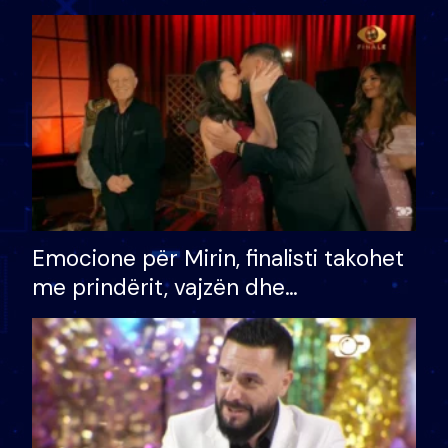
shtëpinë dhe humb mundësinë për
të fituar çmimin e madh
Emocione për Mirin, finalisti takohet
me prindërit, vajzën dhe
bashkëshorten: S’kemi ndonjë letër
divorci apo jo?