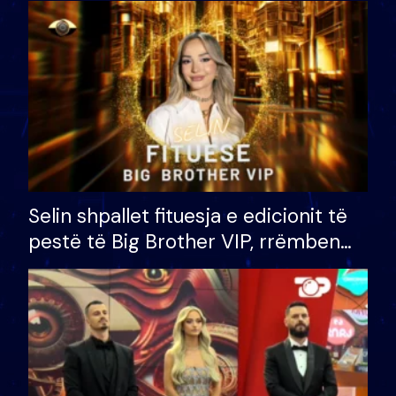
Selin shpallet fituesja e edicionit të
pestë të Big Brother VIP, rrëmben
çmimin e madh prej 100 mijë eurosh