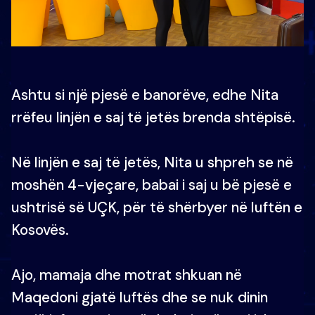
Ashtu si një pjesë e banorëve, edhe Nita
rrëfeu linjën e saj të jetës brenda shtëpisë.
Në linjën e saj të jetës, Nita u shpreh se në
moshën 4-vjeçare, babai i saj u bë pjesë e
ushtrisë së UÇK, për të shërbyer në luftën e
Kosovës.
Ajo, mamaja dhe motrat shkuan në
Maqedoni gjatë luftës dhe se nuk dinin