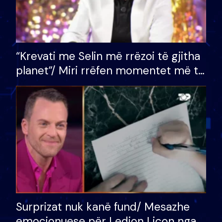
“Krevati me Selin më rrëzoi të gjitha
planet”/ Miri rrëfen momentet më të
bukura në shtëpinë e BB VIP: Do më
mungojë zilja e mëngjesit kur…
Surprizat nuk kanë fund/ Mesazhe
emocionuese për Ledion Liçon nga