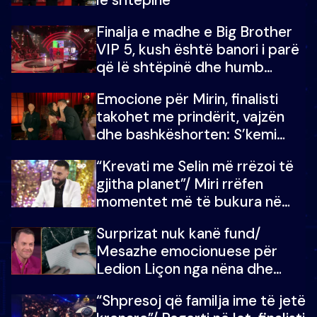
Finalja e madhe e Big Brother
VIP 5, kush është banori i parë
që lë shtëpinë dhe humb
mundësinë për të fituar
Emocione për Mirin, finalisti
çmimin e madh
takohet me prindërit, vajzën
dhe bashkëshorten: S’kemi
ndonjë letër divorci apo jo?
“Krevati me Selin më rrëzoi të
gjitha planet”/ Miri rrëfen
momentet më të bukura në
shtëpinë e BB VIP: Do më
Surprizat nuk kanë fund/
mungojë zilja e mëngjesit kur…
Mesazhe emocionuese për
Ledion Liçon nga nëna dhe
fëmijët e tij, moderatori nuk i
“Shpresoj që familja ime të jetë
mban dot lotët: Nuk meritoj…