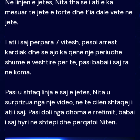
Në linjën e jetës, Nita tha se i ati e ka
mësuar të jetë e fortë dhe t’ia dalë vetë ne
jetë.
I ati i saj përpara 7 vitesh, pësoi arrest
kardiak dhe se ajo ka qenë një periudhë
shumë e vështirë për të, pasi babai i saj ra
në koma.
Pasi u shfaq linja e saj e jetës, Nita u
surprizua nga një video, në të cilën shfaqej i
ati i saj. Pasi doli nga dhoma e rrëfimit, babai
i saj hyri në shtëpi dhe përqafoi Nitën.