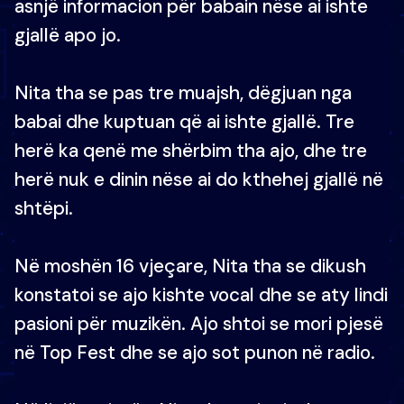
asnjë informacion për babain nëse ai ishte
gjallë apo jo.
Nita tha se pas tre muajsh, dëgjuan nga
babai dhe kuptuan që ai ishte gjallë. Tre
herë ka qenë me shërbim tha ajo, dhe tre
herë nuk e dinin nëse ai do kthehej gjallë në
shtëpi.
Në moshën 16 vjeçare, Nita tha se dikush
konstatoi se ajo kishte vocal dhe se aty lindi
pasioni për muzikën. Ajo shtoi se mori pjesë
në Top Fest dhe se ajo sot punon në radio.