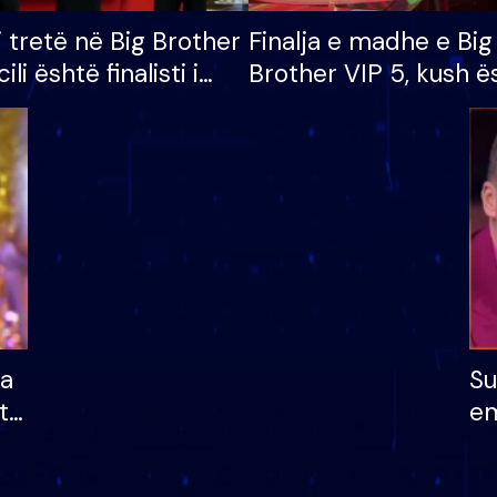
i tretë në Big Brother
Finalja e madhe e Big
cili është finalisti i
Brother VIP 5, kush ë
 që lë shtëpinë
banori i parë që lë sh
dhe humb mundësinë
të fituar çmimin e m
ha
Su
të
em
më
në
nu