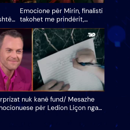
Emocione për Mirin, finalisti
shtë
takohet me prindërit,
tëpinë
vajzën dhe bashkëshorten:
 për
S’kemi ndonjë letër divorci
adh
apo jo?
rprizat nuk kanë fund/ Mesazhe
ocionuese për Ledion Liçon nga
na dhe fëmijët e tij, moderatori
k i mban dot lotët: Nuk meritoj…