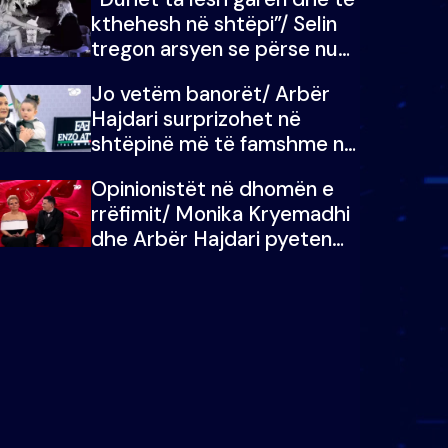
kthehesh në shtëpi”/ Selin
tregon arsyen se përse nuk
e dëgjoi fjalën e së ëmës:
Jo vetëm banorët/ Arbër
Doja ta çoja luftën time deri
Hajdari surprizohet në
në fund
shtëpinë më të famshme në
Shqipëri, opinionisti takohet
Opinionistët në dhomën e
me vajzën e tij
rrëfimit/ Monika Kryemadhi
dhe Arbër Hajdari pyeten
nga Ledion Liço: A do ta
zëvendësonit njëri-tjetrin?