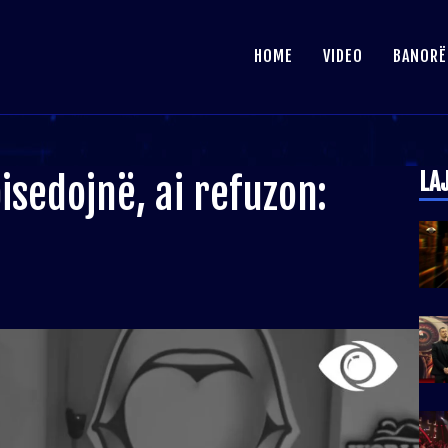
HOME
VIDEO
BANORË
LA
bisedojnë, ai refuzon: