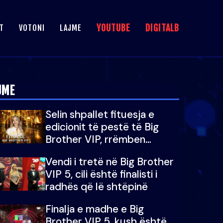
YOUTUBE
DIGITALB
T
VOTONI
LAJME
JME
Selin shpallet fituesja e
edicionit të pestë të Big
Brother VIP, rrëmben
çmimin e madh prej 100
Vendi i tretë në Big Brother
mijë eurosh
VIP 5, cili është finalisti i
radhës që lë shtëpinë
Finalja e madhe e Big
Brother VIP 5, kush është