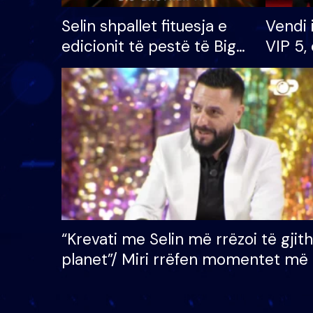
Selin shpallet fituesja e
Vendi 
edicionit të pestë të Big
VIP 5, 
Brother VIP, rrëmben
radhës
çmimin e madh prej 100
mijë eurosh
“Krevati me Selin më rrëzoi të gjit
planet”/ Miri rrëfen momentet më 
bukura në shtëpinë e BB VIP: Do 
mungojë zilja e mëngjesit kur…