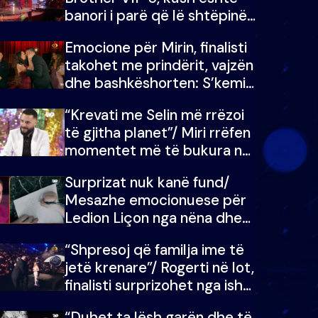
banori i parë që lë shtëpinë
dhe humb mundësinë për të
Emocione për Mirin, finalisti
fituar çmimin e madh
takohet me prindërit, vajzën
dhe bashkëshorten: S’kemi
ndonjë letër divorci apo jo?
“Krevati me Selin më rrëzoi
të gjitha planet”/ Miri rrëfen
momentet më të bukura në
shtëpinë e BB VIP: Do më
Surprizat nuk kanë fund/
mungojë zilja e mëngjesit
Mesazhe emocionuese për
kur…
Ledion Liçon nga nëna dhe
fëmijët e tij, moderatori nuk
“Shpresoj që familja ime të
i mban dot lotët: Nuk
jetë krenare”/ Rogerti në lot,
meritoj…
finalisti surprizohet nga ish-
banorët
“Duhet ta lësh garën dhe të