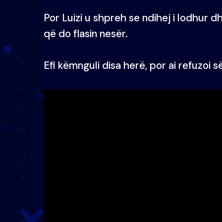
Por Luizi u shpreh se ndihej i lodhur d
që do flasin nesër.
Efi këmnguli disa herë, por ai refuzoi së