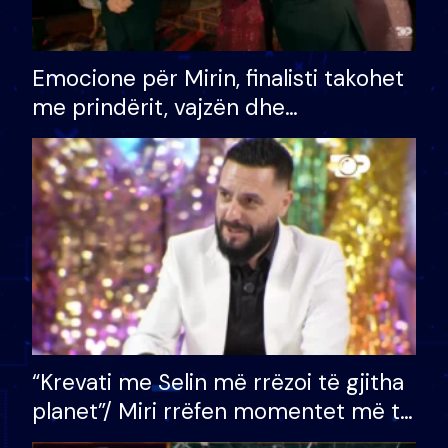
Emocione për Mirin, finalisti takohet
me prindërit, vajzën dhe
bashkëshorten: S’kemi ndonjë letër
divorci apo jo?
“Krevati me Selin më rrëzoi të gjitha
planet”/ Miri rrëfen momentet më të
bukura në shtëpinë e BB VIP: Do më