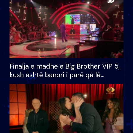
Finalja e madhe e Big Brother VIP 5,
kush është banori i parë që lë
shtëpinë dhe humb mundësinë për
të fituar çmimin e madh