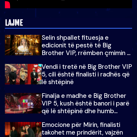
LAJME
Selin shpallet fituesja e
edicionit të pestë të Big
Brother VIP, rrëmben çmimin e
madh prej 100 mijë eurosh
Vendi i tretë në Big Brother VIP
5, cili është finalisti i radhës që
lë shtëpinë
Finalja e madhe e Big Brother
VIP 5, kush është banori i parë
që lë shtëpinë dhe humb
mundësinë për të fituar
Emocione për Mirin, finalisti
çmimin e madh
takohet me prindërit, vajzën