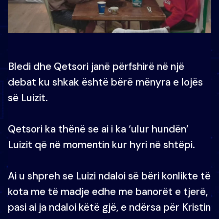
Bledi dhe Qetsori janë përfshirë në një
debat ku shkak është bërë mënyra e lojës
së Luizit.
Qetsori ka thënë se ai i ka ‘ulur hundën’
Luizit që në momentin kur hyri në shtëpi.
Ai u shpreh se Luizi ndaloi së bëri konlikte të
kota me të madje edhe me banorët e tjerë,
pasi ai ja ndaloi këtë gjë, e ndërsa për Kristin