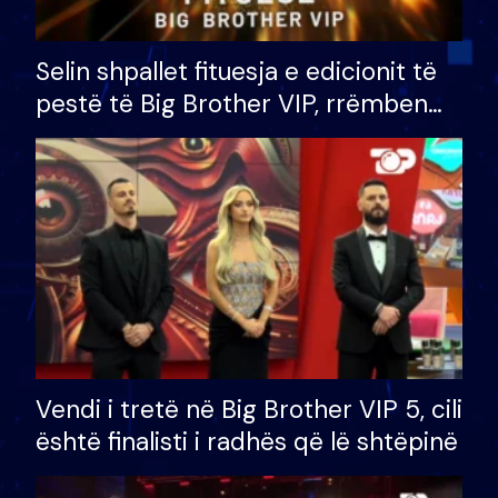
Selin shpallet fituesja e edicionit të
pestë të Big Brother VIP, rrëmben
çmimin e madh prej 100 mijë eurosh
Vendi i tretë në Big Brother VIP 5, cili
është finalisti i radhës që lë shtëpinë