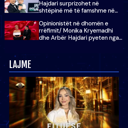
Hajdari surprizohet në
shtëpinë më të famshme në
Shqipëri, opinionisti takohet me
Opinionistët në dhomën e
vajzën e tij
rrëfimit/ Monika Kryemadhi
dhe Arbër Hajdari pyeten nga
Ledion Liço: A do ta
zëvendësonit njëri-tjetrin?
LAJME