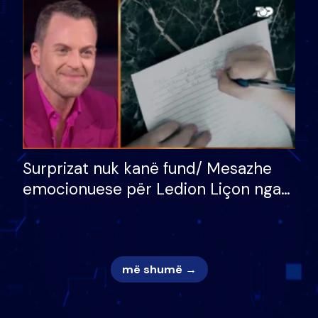
mungojë zilja e mëngjesit kur…
Surprizat nuk kanë fund/ Mesazhe
emocionuese për Ledion Liçon nga
nëna dhe fëmijët e tij, moderatori
nuk i mban dot lotët: Nuk meritoj…
më shumë →