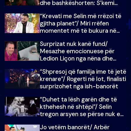
dhe bashkëshorten: S’kemi
ndonjë letër divorci apo jo?
“Krevati me Selin më rrëzoi të
gjitha planet”/ Miri rrëfen
momentet më të bukura në
shtëpinë e BB VIP: Do më
Surprizat nuk kanë fund/
mungojë zilja e mëngjesit kur…
Mesazhe emocionuese për
Ledion Liçon nga nëna dhe
fëmijët e tij, moderatori nuk i
“Shpresoj që familja ime të jetë
mban dot lotët: Nuk meritoj…
krenare”/ Rogerti në lot, finalisti
surprizohet nga ish-banorët
“Duhet ta lësh garën dhe të
kthehesh në shtëpi”/ Selin
tregon arsyen se përse nuk e
dëgjoi fjalën e së ëmës: Doja ta
Jo vetëm banorët/ Arbër
çoja luftën time deri në fund