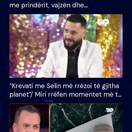
me prindërit, vajzën dhe
bashkëshorten: S’kemi ndonjë letër
divorci apo jo?
“Krevati me Selin më rrëzoi të gjitha
planet”/ Miri rrëfen momentet më të
bukura në shtëpinë e BB VIP: Do më
mungojë zilja e mëngjesit kur…