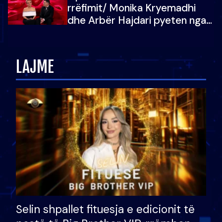
rrëfimit/ Monika Kryemadhi
dhe Arbër Hajdari pyeten nga
Ledion Liço: A do ta
zëvendësonit njëri-tjetrin?
LAJME
Selin shpallet fituesja e edicionit të