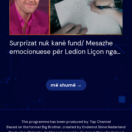
Surprizat nuk kanë fund/ Mesazhe
emocionuese për Ledion Liçon nga
nëna dhe fëmijët e tij, moderatori
nuk i mban dot lotët: Nuk meritoj…
më shumë →
This programme has been produced by:
Top Channel
Based on the format Big Brother, created by Endemol Shine Nederland