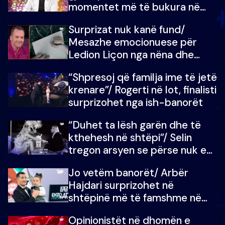
momentet më të bukura në
shtëpinë e BB VIP: Do më
Surprizat nuk kanë fund/
mungojë zilja e mëngjesit kur…
Mesazhe emocionuese për
Ledion Liçon nga nëna dhe
fëmijët e tij, moderatori nuk i
“Shpresoj që familja ime të jetë
mban dot lotët: Nuk meritoj…
krenare”/ Rogerti në lot, finalisti
surprizohet nga ish-banorët
“Duhet ta lësh garën dhe të
kthehesh në shtëpi”/ Selin
tregon arsyen se përse nuk e
dëgjoi fjalën e së ëmës: Doja ta
Jo vetëm banorët/ Arbër
çoja luftën time deri në fund
Hajdari surprizohet në
shtëpinë më të famshme në
Shqipëri, opinionisti takohet me
Opinionistët në dhomën e
vajzën e tij