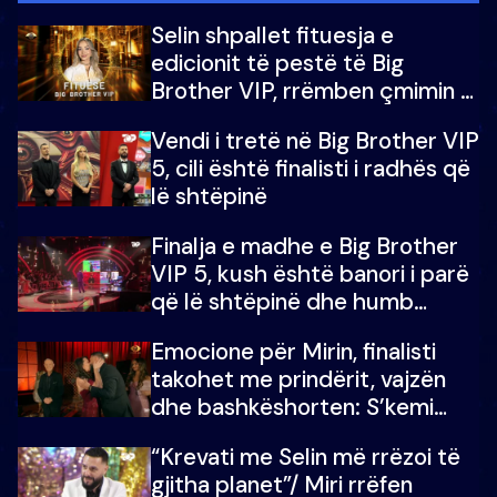
Selin shpallet fituesja e
edicionit të pestë të Big
Brother VIP, rrëmben çmimin e
madh prej 100 mijë eurosh
Vendi i tretë në Big Brother VIP
5, cili është finalisti i radhës që
lë shtëpinë
Finalja e madhe e Big Brother
VIP 5, kush është banori i parë
që lë shtëpinë dhe humb
mundësinë për të fituar
Emocione për Mirin, finalisti
çmimin e madh
takohet me prindërit, vajzën
dhe bashkëshorten: S’kemi
ndonjë letër divorci apo jo?
“Krevati me Selin më rrëzoi të
gjitha planet”/ Miri rrëfen