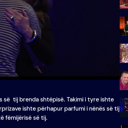
s së tij brenda shtëpisë. Takimi i tyre ishte
prizave ishte përhapur parfumi i nënës së tij
 fëmijërisë së tij.