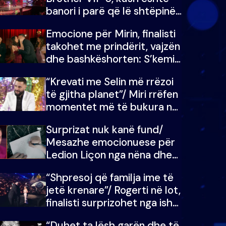
banori i parë që lë shtëpinë
dhe humb mundësinë për të
Emocione për Mirin, finalisti
fituar çmimin e madh
takohet me prindërit, vajzën
dhe bashkëshorten: S’kemi
ndonjë letër divorci apo jo?
“Krevati me Selin më rrëzoi
të gjitha planet”/ Miri rrëfen
momentet më të bukura në
shtëpinë e BB VIP: Do më
Surprizat nuk kanë fund/
mungojë zilja e mëngjesit
Mesazhe emocionuese për
kur…
Ledion Liçon nga nëna dhe
fëmijët e tij, moderatori nuk
“Shpresoj që familja ime të
i mban dot lotët: Nuk
jetë krenare”/ Rogerti në lot,
meritoj…
finalisti surprizohet nga ish-
banorët
“Duhet ta lësh garën dhe të