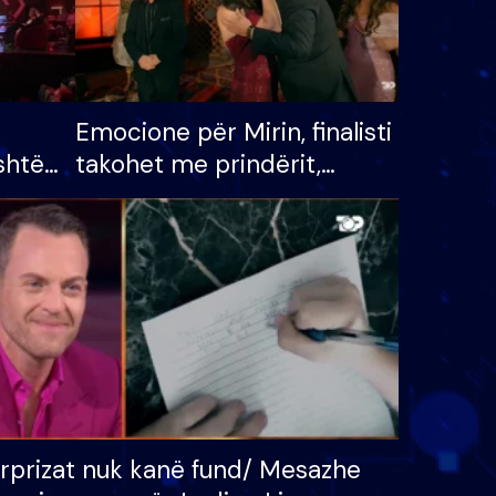
Emocione për Mirin, finalisti
shtë
takohet me prindërit,
tëpinë
vajzën dhe bashkëshorten:
 për
S’kemi ndonjë letër divorci
adh
apo jo?
rprizat nuk kanë fund/ Mesazhe