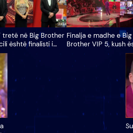
i tretë në Big Brother
Finalja e madhe e Big
cili është finalisti i
Brother VIP 5, kush ë
 që lë shtëpinë
banori i parë që lë sh
dhe humb mundësinë
të fituar çmimin e m
ha
Su