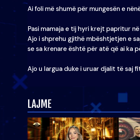
Ai foli më shumë për mungesën e nënës
Pasi mamaja e tij hyri krejt papritur në
Ajo i shprehu gjithë mbështjetjen e saj 
se sa krenare është për atë që ai ka p
Ajo u largua duke i uruar djalit të saj f
LAJME