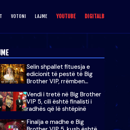
YOUTUBE
DIGITALB
T
VOTONI
LAJME
JME
Selin shpallet fituesja e
edicionit të pestë të Big
Brother VIP, rrëmben
çmimin e madh prej 100
Vendi i tretë në Big Brother
mijë eurosh
VIP 5, cili është finalisti i
radhës që lë shtëpinë
Finalja e madhe e Big
Brother VIP 5, kush është