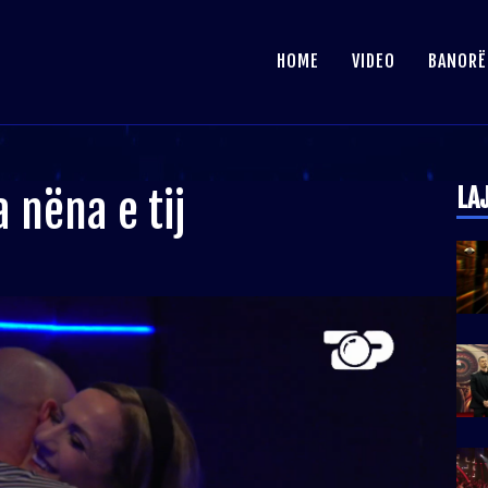
HOME
VIDEO
BANORË
LA
 nëna e tij