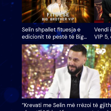
Selin shpallet fituesja e
Vendi 
edicionit të pestë të Big
VIP 5, 
Brother VIP, rrëmben
radhës
çmimin e madh prej 100
mijë eurosh
“Krevati me Selin më rrëzoi të gjit