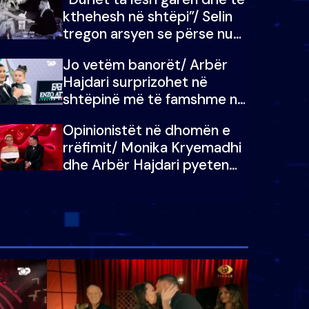
kthehesh në shtëpi”/ Selin
tregon arsyen se përse nuk
e dëgjoi fjalën e së ëmës:
Jo vetëm banorët/ Arbër
Doja ta çoja luftën time deri
Hajdari surprizohet në
në fund
shtëpinë më të famshme në
Shqipëri, opinionisti takohet
Opinionistët në dhomën e
me vajzën e tij
rrëfimit/ Monika Kryemadhi
dhe Arbër Hajdari pyeten
nga Ledion Liço: A do ta
zëvendësonit njëri-tjetrin?