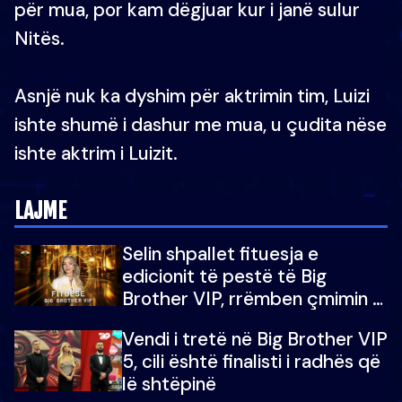
për mua, por kam dëgjuar kur i janë sulur
Nitës.
Asnjë nuk ka dyshim për aktrimin tim, Luizi
ishte shumë i dashur me mua, u çudita nëse
ishte aktrim i Luizit.
LAJME
Selin shpallet fituesja e
edicionit të pestë të Big
Brother VIP, rrëmben çmimin e
madh prej 100 mijë eurosh
Vendi i tretë në Big Brother VIP
5, cili është finalisti i radhës që
lë shtëpinë