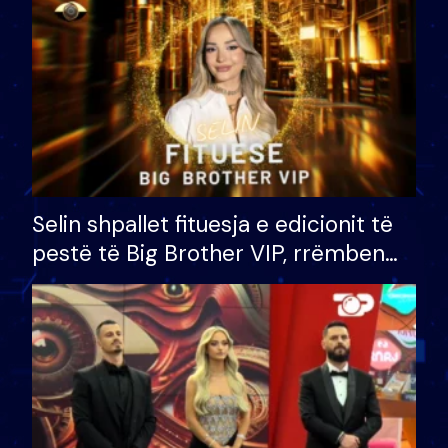
Selin shpallet fituesja e edicionit të
pestë të Big Brother VIP, rrëmben
çmimin e madh prej 100 mijë eurosh