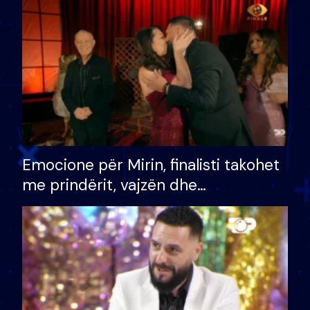
të fituar çmimin e madh
Emocione për Mirin, finalisti takohet
me prindërit, vajzën dhe
bashkëshorten: S’kemi ndonjë letër
divorci apo jo?