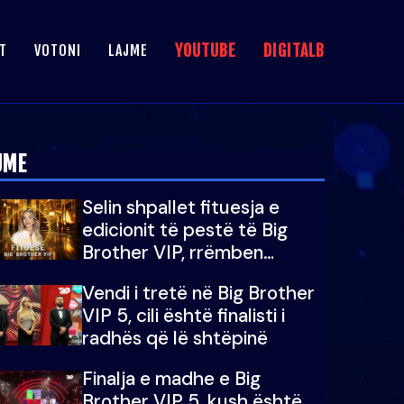
YOUTUBE
DIGITALB
T
VOTONI
LAJME
JME
Selin shpallet fituesja e
edicionit të pestë të Big
Brother VIP, rrëmben
çmimin e madh prej 100
Vendi i tretë në Big Brother
mijë eurosh
VIP 5, cili është finalisti i
radhës që lë shtëpinë
Finalja e madhe e Big
Brother VIP 5, kush është