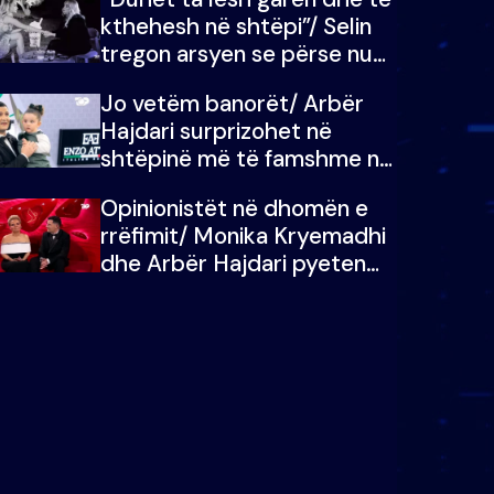
kthehesh në shtëpi”/ Selin
tregon arsyen se përse nuk
e dëgjoi fjalën e së ëmës:
Jo vetëm banorët/ Arbër
Doja ta çoja luftën time deri
Hajdari surprizohet në
në fund
shtëpinë më të famshme në
Shqipëri, opinionisti takohet
Opinionistët në dhomën e
me vajzën e tij
rrëfimit/ Monika Kryemadhi
dhe Arbër Hajdari pyeten
nga Ledion Liço: A do ta
zëvendësonit njëri-tjetrin?