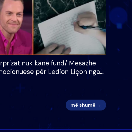
adh
apo jo?
rprizat nuk kanë fund/ Mesazhe
ocionuese për Ledion Liçon nga
na dhe fëmijët e tij, moderatori
k i mban dot lotët: Nuk meritoj…
më shumë →