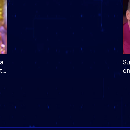
të fituar çmimin e m
ha
Su
të
em
më
në
nu