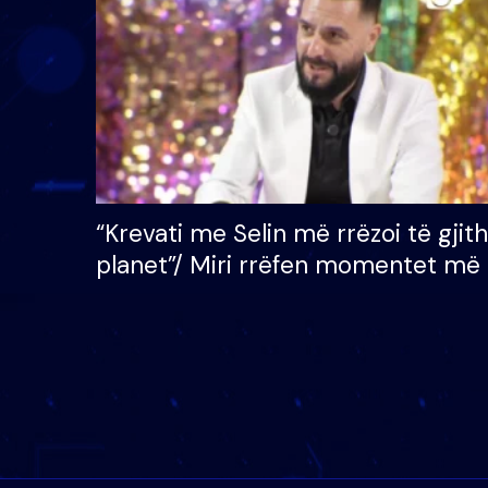
mijë eurosh
“Krevati me Selin më rrëzoi të gjit
planet”/ Miri rrëfen momentet më 
bukura në shtëpinë e BB VIP: Do 
mungojë zilja e mëngjesit kur…