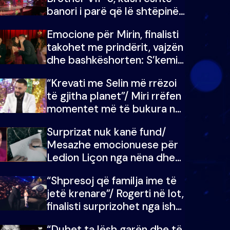
banori i parë që lë shtëpinë
dhe humb mundësinë për të
Emocione për Mirin, finalisti
fituar çmimin e madh
takohet me prindërit, vajzën
dhe bashkëshorten: S’kemi
ndonjë letër divorci apo jo?
“Krevati me Selin më rrëzoi
të gjitha planet”/ Miri rrëfen
momentet më të bukura në
shtëpinë e BB VIP: Do më
Surprizat nuk kanë fund/
mungojë zilja e mëngjesit
Mesazhe emocionuese për
kur…
Ledion Liçon nga nëna dhe
fëmijët e tij, moderatori nuk
“Shpresoj që familja ime të
i mban dot lotët: Nuk
jetë krenare”/ Rogerti në lot,
meritoj…
finalisti surprizohet nga ish-
banorët
“Duhet ta lësh garën dhe të