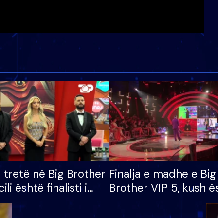
i tretë në Big Brother
Finalja e madhe e Big
cili është finalisti i
Brother VIP 5, kush ë
 që lë shtëpinë
banori i parë që lë sh
dhe humb mundësinë