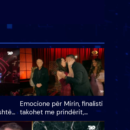
Emocione për Mirin, finalisti
shtë
takohet me prindërit,
tëpinë
vajzën dhe bashkëshorten:
 për
S’kemi ndonjë letër divorci