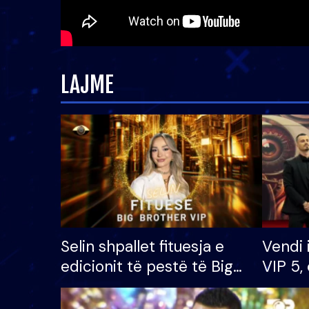
LAJME
Selin shpallet fituesja e
Vendi 
edicionit të pestë të Big
VIP 5, 
Brother VIP, rrëmben
radhës
çmimin e madh prej 100