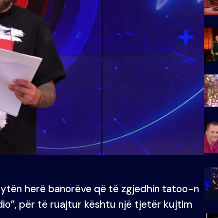
 dytën herë banorëve që të zgjedhin tatoo-n
o”, për të ruajtur kështu një tjetër kujtim